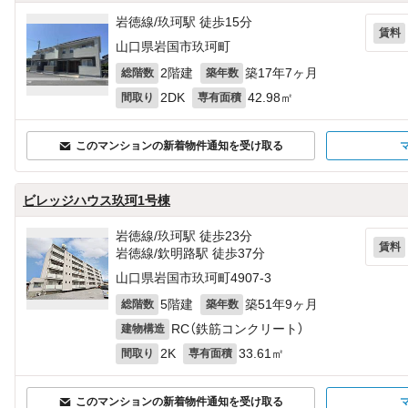
岩徳線/玖珂駅 徒歩15分
賃料
山口県岩国市玖珂町
2階建
築17年7ヶ月
総階数
築年数
2DK
42.98㎡
間取り
専有面積
このマンションの新着物件通知を受け取る
ビレッジハウス玖珂1号棟
岩徳線/玖珂駅 徒歩23分
賃料
岩徳線/欽明路駅 徒歩37分
山口県岩国市玖珂町4907‐3
5階建
築51年9ヶ月
総階数
築年数
RC（鉄筋コンクリート）
建物構造
2K
33.61㎡
間取り
専有面積
このマンションの新着物件通知を受け取る