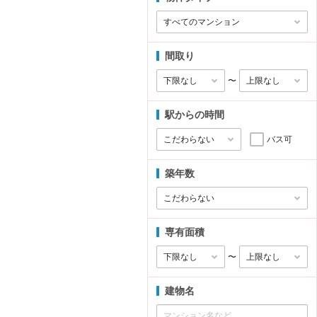
間取り
〜
駅からの時間
バス可
築年数
専有面積
〜
建物名