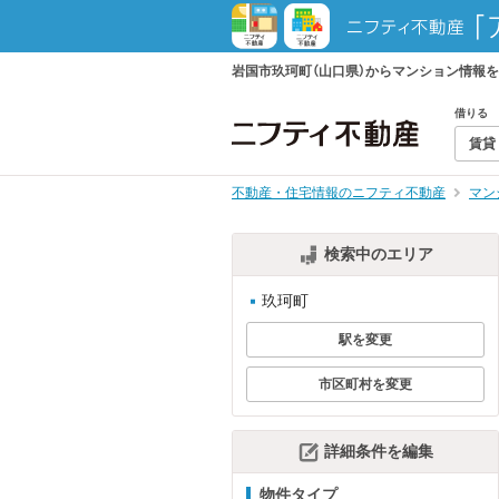
岩国市玖珂町（山口県）からマンション情報
借りる
賃貸
不動産・住宅情報のニフティ不動産
マン
検索中のエリア
玖珂町
駅を変更
市区町村を変更
詳細条件を編集
物件タイプ