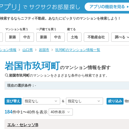
を検索するならニフティ不動産。あなたにピッタリのマンションを検索しよう！
マンションを買う
一戸建てを買う
建てる
新築
中古
新築
中古
土地
不動産会社
調べる
ション情報
山口県
岩国市
玖珂町のマンション情報一覧
岩国市玖珂町
のマンション情報を探す
岩国市玖珂町
のマンションをさまざまな条件から検索できます。
現在の選択条件：
-
並び替え
絞り込み
物
＆
184
件中
1〜40件を表示
エル・セレッソB