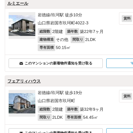
ルミエール
岩徳線/玖珂駅 徒歩10分
賃料
山口県岩国市玖珂町4022‐3
2階建
築22年7ヶ月
総階数
築年数
その他
2LDK
建物構造
間取り
50.15㎡
専有面積
このマンションの新着物件通知を受け取る
フェアリィハウス
岩徳線/玖珂駅 徒歩19分
賃料
山口県岩国市玖珂町
2階建
築32年9ヶ月
総階数
築年数
2LDK
54.45㎡
間取り
専有面積