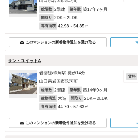
山口県岩国市玖珂町
2階建
築17年7ヶ月
総階数
築年数
2DK～2LDK
間取り
42.98～54.85㎡
専有面積
このマンションの新着物件通知を受け取る
サン・ユイットA
岩徳線/玖珂駅 徒歩14分
賃料
山口県岩国市玖珂町
2階建
築14年9ヶ月
総階数
築年数
木造
2DK～2LDK
建物構造
間取り
44.70～57.63㎡
専有面積
このマンションの新着物件通知を受け取る