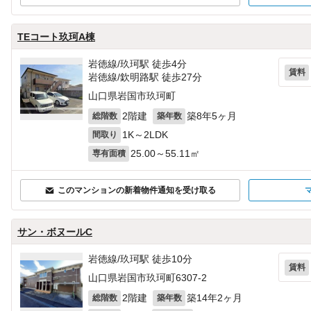
TEコート玖珂A棟
岩徳線/玖珂駅 徒歩4分
賃料
岩徳線/欽明路駅 徒歩27分
山口県岩国市玖珂町
2階建
築8年5ヶ月
総階数
築年数
1K～2LDK
間取り
25.00～55.11㎡
専有面積
このマンションの新着物件通知を受け取る
サン・ボヌールC
岩徳線/玖珂駅 徒歩10分
賃料
山口県岩国市玖珂町6307‐2
2階建
築14年2ヶ月
総階数
築年数