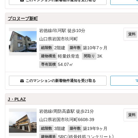
このマンションの新着物件通知を受け取る
プロヌーブ新町
岩徳線/玖珂駅 徒歩10分
賃料
山口県岩国市玖珂町
2階建
築10年7ヶ月
総階数
築年数
軽量鉄骨造
3K
建物構造
間取り
54.07㎡
専有面積
このマンションの新着物件通知を受け取る
J・PLAZ
岩徳線/周防高森駅 徒歩21分
賃料
山口県岩国市玖珂町6608‐39
3階建
築19年9ヶ月
総階数
築年数
SRC（鉄骨鉄筋コンクリート）
建物構造