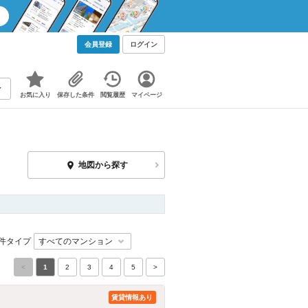
会員登録
ログイン
お気に入り
保存した条件
閲覧履歴
マイページ
地図から探す
件タイプ
<
1
2
3
4
5
>
賃貸情報あり