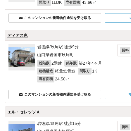
1LDK
43.66㎡
間取り
専有面積
このマンションの新着物件通知を受け取る
ディアス恵
岩徳線/玖珂駅 徒歩9分
賃料
山口県岩国市玖珂町
2階建
築27年4ヶ月
総階数
築年数
軽量鉄骨造
1K
建物構造
間取り
24.50㎡
専有面積
このマンションの新着物件通知を受け取る
エル・セレッソＡ
岩徳線/玖珂駅 徒歩15分
賃料