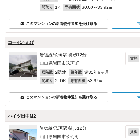
1K
30.00～33.92㎡
間取り
専有面積
このマンションの新着物件通知を受け取る
コーポれんげ
岩徳線/玖珂駅 徒歩12分
賃料
山口県岩国市玖珂町
2階建
築31年6ヶ月
総階数
築年数
2LDK
53.92㎡
間取り
専有面積
このマンションの新着物件通知を受け取る
ハイツ田中M2
岩徳線/玖珂駅 徒歩12分
賃料
山口県岩国市玖珂町