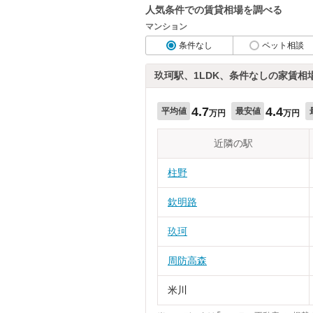
人気条件での賃貸相場を調べる
マンション
条件なし
ペット相談
玖珂駅、1LDK、条件なしの家賃相
4.7
4.4
平均値
最安値
万円
万円
近隣の駅
柱野
欽明路
玖珂
周防高森
米川