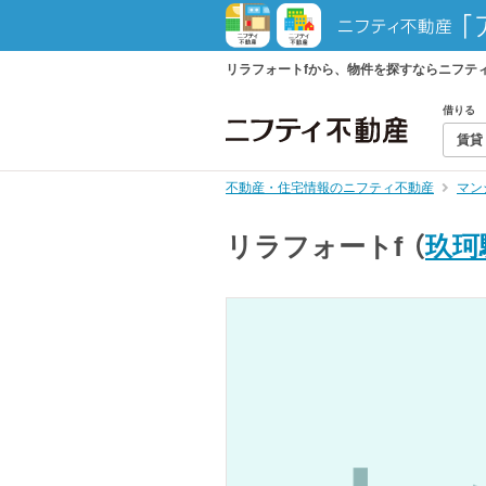
リラフォートfから、物件を探すならニフテ
借りる
賃貸
不動産・住宅情報のニフティ不動産
マン
リラフォートf
（
玖珂