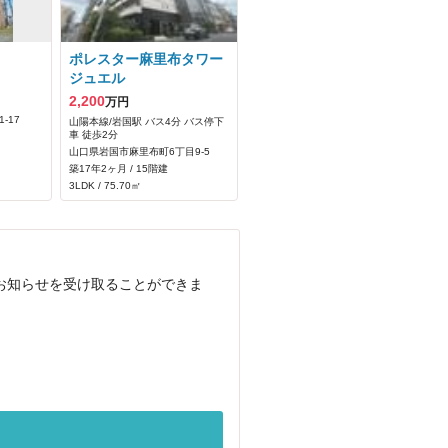
ポレスター麻里布タワー
ジュエル
2,200
万円
-17
山陽本線/岩国駅 バス4分 バス停下
車 徒歩2分
山口県岩国市麻里布町6丁目9-5
築17年2ヶ月 / 15階建
3LDK / 75.70㎡
お知らせを受け取ることができま