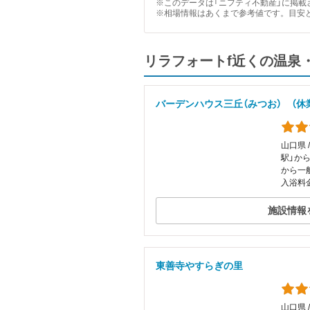
※このデータは「ニフティ不動産」に掲載さ
※相場情報はあくまで参考値です。目安
リラフォートf近くの温泉
バーデンハウス三丘（みつお） （休
山口県 
駅」か
から一般
入浴料金
施設情報
東善寺やすらぎの里
山口県 