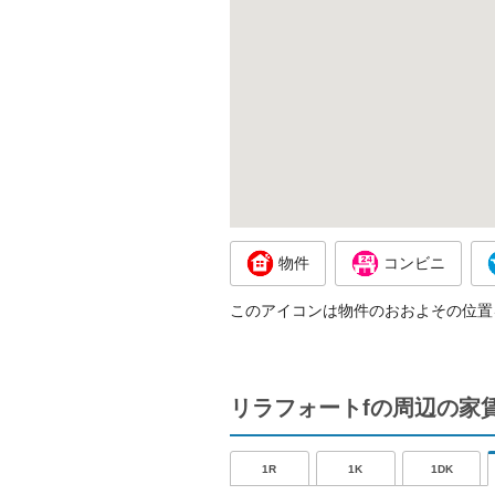
物件
コンビニ
このアイコンは物件のおおよその位置
リラフォートfの周辺の家
1R
1K
1DK