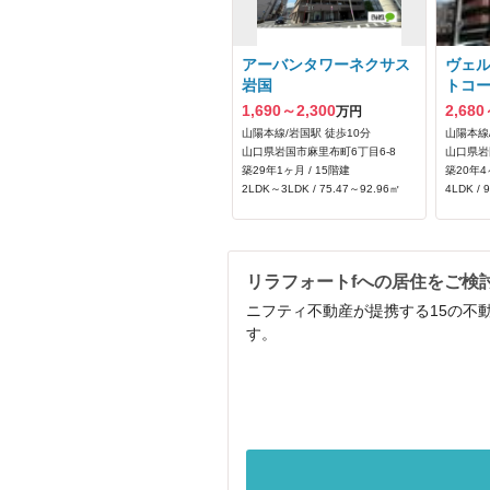
アーバンタワーネクサス
ヴェ
岩国
トコ
1,690～2,300
2,680
万円
山陽本線/岩国駅 徒歩10分
山陽本線
山口県岩国市麻里布町6丁目6-8
山口県岩
築29年1ヶ月 / 15階建
築20年4
2LDK～3LDK / 75.47～92.96㎡
4LDK / 
リラフォートfへの居住をご検
ニフティ不動産が提携する15の不
す。