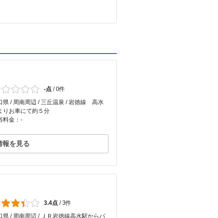
-点
/
0件
県 / 周南周辺 / 三丘温泉 / 岩徳線 高水
よりお車にて約５分
浴料金：-
情報を見る
3.4点
/
3件
口県 / 周南周辺 / ＪＲ岩徳線高水駅からバ