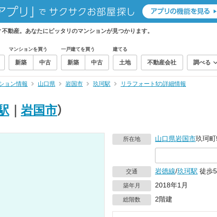
ィ不動産。あなたにピッタリのマンションが見つかります。
マンションを買う
一戸建てを買う
建てる
新築
中古
新築
中古
土地
不動産会社
調べる
ション情報
山口県
岩国市
玖珂駅
リラフォートfの詳細情報
駅
｜
岩国市
）
山口県
岩国市
玖珂町5
所在地
岩徳線
/
玖珂駅
徒歩
交通
2018年1月
築年月
2階建
総階数