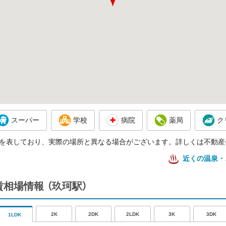
スーパー
学校
病院
薬局
ク
を表しており、実際の場所と異なる場合がございます。詳しくは不動産
近くの温泉・
賃相場情報
（玖珂駅）
2K
2DK
2LDK
3K
3DK
1LDK