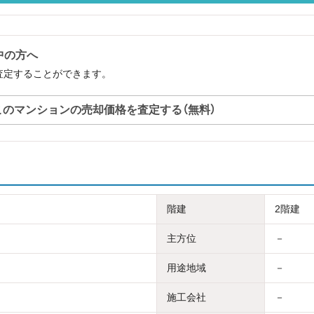
中の方へ
査定することができます。
このマンションの売却価格を査定する（無料）
階建
2階建
主方位
－
用途地域
－
施工会社
－