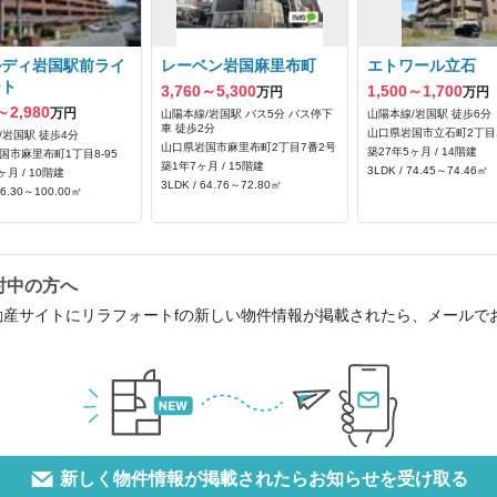
ルディ岩国駅前ライ
レーベン岩国麻里布町
エトワール立石
ート
3,760～5,300
1,500～1,700
万円
万円
～2,980
万円
山陽本線/岩国駅 バス5分 バス停下
山陽本線/岩国駅 徒歩6分
車 徒歩2分
山口県岩国市立石町2丁目1
/岩国駅 徒歩4分
山口県岩国市麻里布町2丁目7番2号
築27年5ヶ月 / 14階建
国市麻里布町1丁目8-95
築1年7ヶ月 / 15階建
3LDK / 74.45～74.46㎡
ヶ月 / 10階建
3LDK / 64.76～72.80㎡
96.30～100.00㎡
討中の方へ
動産サイトにリラフォートfの新しい物件情報が掲載されたら、メールで
新しく物件情報が掲載されたらお知らせを受け取る