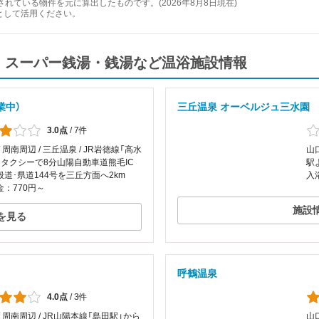
れている物件を元に算出したものです。(2026年8月8日現在)
として活用ください。
・スーパー銭湯・銭湯など温浴施設情報
業中）
三丘温泉 オーベルジュ三水園
3.0点
/
7件
/ 周南周辺 / 三丘温泉 / JR岩徳線「高水
山口
らタクシーで8分山陽自動車道熊毛IC
駅
道･県道144号を三丘方面へ2km
入
：770円～
施設
を見る
呼鶴温泉
4.0点
/
3件
/ 周南周辺 / JR山陽本線「島田駅」から
山