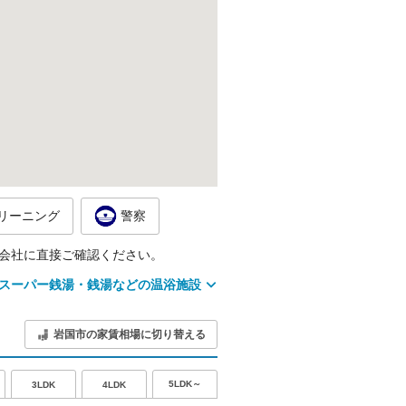
リーニング
警察
会社に直接ご確認ください。
スーパー銭湯・銭湯などの温浴施設
岩国市の家賃相場に切り替える
5LDK～
3LDK
4LDK