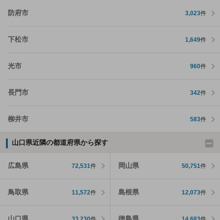
防府市
3,023
件
下松市
1,649
件
光市
960
件
長門市
342
件
柳井市
583
件
山口県近隣の都道府県から探す
広島県
岡山県
72,531
件
50,751
件
鳥取県
島根県
11,572
件
12,073
件
山口県
徳島県
33,230
件
14,683
件