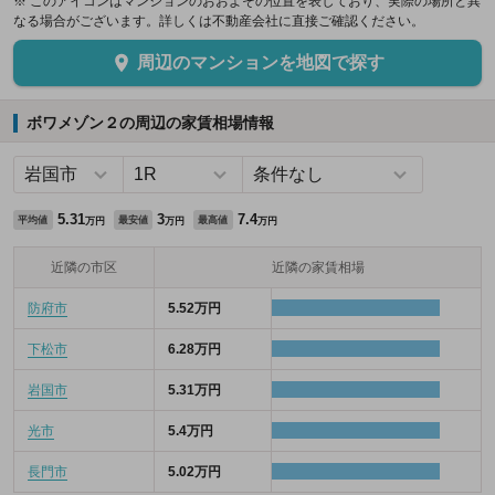
※ このアイコンはマンションのおおよその位置を表しており、実際の場所と異
なる場合がございます。詳しくは不動産会社に直接ご確認ください。
周辺のマンションを地図で探す
ボワメゾン２の周辺の家賃相場情報
5.31
3
7.4
平均値
最安値
最高値
万円
万円
万円
近隣の市区
近隣の家賃相場
防府市
5.52万円
下松市
6.28万円
岩国市
5.31万円
光市
5.4万円
長門市
5.02万円