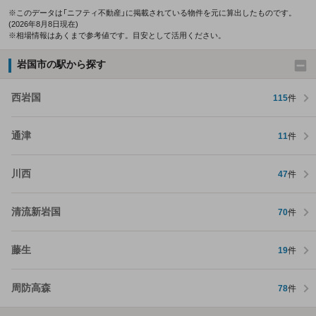
※このデータは「ニフティ不動産」に掲載されている物件を元に算出したものです。
(2026年8月8日現在)
※相場情報はあくまで参考値です。目安として活用ください。
岩国市の駅から探す
西岩国
115
件
通津
11
件
川西
47
件
清流新岩国
70
件
藤生
19
件
周防高森
78
件