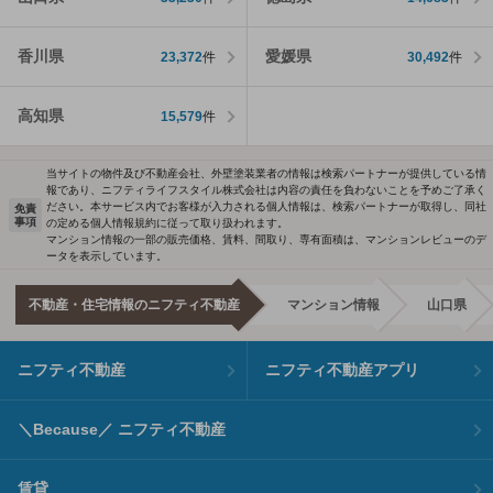
香川県
愛媛県
23,372
件
30,492
件
高知県
15,579
件
当サイトの物件及び不動産会社、外壁塗装業者の情報は検索パートナーが提供している情
報であり、ニフティライフスタイル株式会社は内容の責任を負わないことを予めご了承く
ださい。本サービス内でお客様が入力される個人情報は、検索パートナーが取得し、同社
免責
事項
の定める個人情報規約に従って取り扱われます。
マンション情報の一部の販売価格、賃料、間取り、専有面積は、マンションレビューのデ
ータを表示しています。
不動産・住宅情報のニフティ不動産
マンション情報
山口県
ニフティ不動産
ニフティ不動産アプリ
＼Because／ ニフティ不動産
賃貸