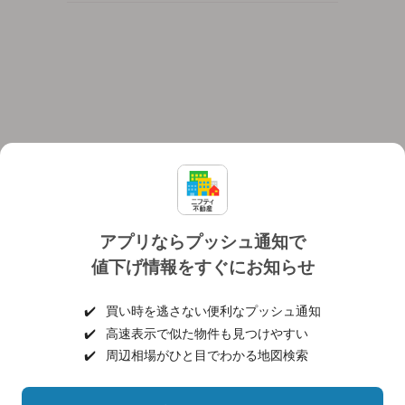
アプリならプッシュ通知で
値下げ情報をすぐにお知らせ
対応機種
個人情報保護ポリシー
利用規約
運営会社
✔️
買い時を逃さない便利なプッシュ通知
ヘルプ・お問い合わせ
採用情報
✔️
高速表示で似た物件も見つけやすい
✔️
周辺相場がひと目でわかる地図検索