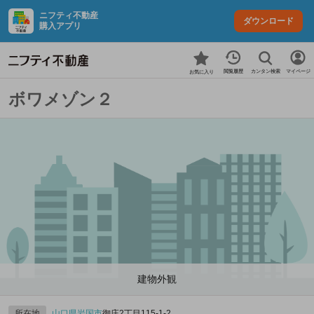
ニフティ不動産
ダウンロード
購入アプリ
カンタン検索
閲覧履歴
マイページ
お気に入り
ボワメゾン２
建物外観
所在地
山口県
岩国市
御庄2丁目115-1‐2