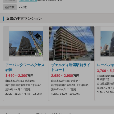
総階数
2階建
近隣の中古マンション
アーバンタワーネクサス
ヴェルディ岩国駅前ライ
レーベン
岩国
トコート
3,760～5,
1,690～2,300
2,680～2,980
万円
万円
山陽本線/岩国
車 徒歩2分
山陽本線/岩国駅 徒歩10分
山陽本線/岩国駅 徒歩4分
山口県岩国市麻
山口県岩国市麻里布町6丁目6-8
山口県岩国市麻里布町1丁目8-95
築1年7ヶ月 / 
築29年1ヶ月 / 15階建
築20年4ヶ月 / 10階建
3LDK / 64.7
2LDK～3LDK / 75.47～92.96㎡
4LDK / 96.30～100.00㎡