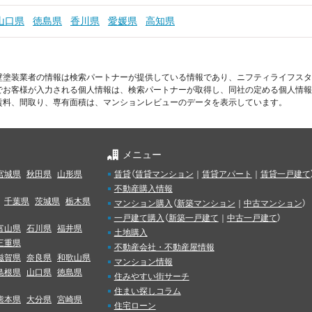
山口県
徳島県
香川県
愛媛県
高知県
壁塗装業者の情報は検索パートナーが提供している情報であり、ニフティライフスタ
でお客様が入力される個人情報は、検索パートナーが取得し、同社の定める個人情報
賃料、間取り、専有面積は、マンションレビューのデータを表示しています。
メニュー
宮城県
秋田県
山形県
賃貸
（
賃貸マンション
｜
賃貸アパート
｜
賃貸一戸建て
不動産購入情報
千葉県
茨城県
栃木県
マンション購入
（
新築マンション
｜
中古マンション
）
一戸建て購入
（
新築一戸建て
｜
中古一戸建て
）
富山県
石川県
福井県
土地購入
三重県
不動産会社・不動産屋情報
滋賀県
奈良県
和歌山県
マンション情報
島根県
山口県
徳島県
住みやすい街サーチ
住まい探しコラム
熊本県
大分県
宮崎県
住宅ローン