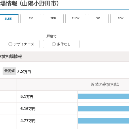
場情報
（山陽小野田市）
2K
2DK
2LDK
3K
3DK
1LDK
一戸建て
デザイナーズ
条件なし
家賃相場情報
7.2
最高値
円
万円
近隣の家賃相場
5.1
万円
6.16
万円
4.77
万円