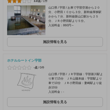
3.0点
/
1件
山口県 / 宇部 / お車で宇部空港から２０
分、小野田ＩＣから３分、新幹線厚狭駅
かから７分、新幹線新山口駅から２５
分、ＪＲ小野田駅より５分。
入浴料金：860円～
施設情報を見る
ホテルルートイン宇部
-点
/
0件
山口県 / 宇部 / ＪＲ宇部線：宇部新川駅よ
り車で15分 ＪＲ山陽本線：宇部駅より
車で10分 ＪＲ小野田線：妻崎駅より徒
歩10分
入浴料金：-
施設情報を見る