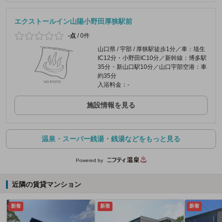
エクストールイン山陽小野田厚狭駅前
-点
/
0件
山口県 / 宇部 / 厚狭駅徒歩1分／車：埴生
IC12分・小野田IC10分／新幹線：博多駅
35分・新山口駅10分／山口宇部空港：車
約35分
入浴料金：-
施設情報を見る
温泉・スーパー銭湯・銭湯などをもっと見る
Powered by
近隣の賃貸マンション
新着
新着
新着