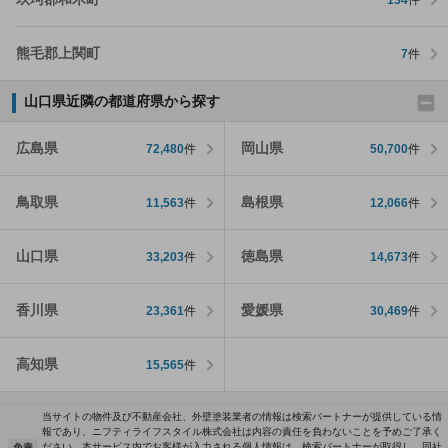
熊毛郡上関町
7
件
山口県近隣の都道府県から探す
広島県
岡山県
72,480
件
50,700
件
鳥取県
島根県
11,563
件
12,066
件
山口県
徳島県
33,203
件
14,673
件
香川県
愛媛県
23,361
件
30,469
件
高知県
15,565
件
当サイトの物件及び不動産会社、外壁塗装業者の情報は検索パートナーが提供している情
報であり、ニフティライフスタイル株式会社は内容の責任を負わないことを予めご了承く
ださい。本サービス内でお客様が入力される個人情報は、検索パートナーが取得し、同社
免責