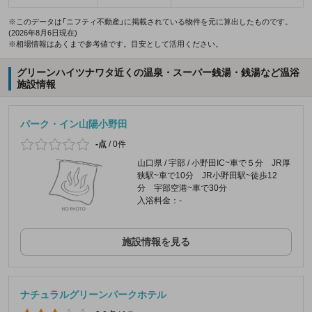
※このデータは「ニフティ不動産」に掲載されている物件を元に算出したものです。
(2026年8月6日現在)
※相場情報はあくまで参考値です。目安として活用ください。
グリーンハイツナワタ近くの温泉・スーパー銭湯・銭湯など温浴
施設情報
パーク・イン山陽小野田
-点
/
0件
山口県 / 宇部 / 小野田IC~車で５分 JR厚
狭駅~車で10分 JR小野田駅~徒歩12
分 宇部空港~車で30分
入浴料金：-
施設情報を見る
ナチュラルグリーンパークホテル