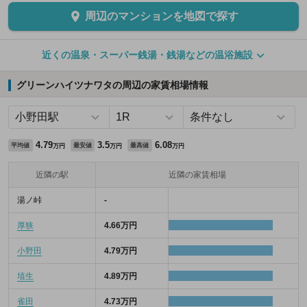
周辺のマンションを地図で探す
近くの温泉・スーパー銭湯・銭湯などの温浴施設
グリーンハイツナワタの周辺の家賃相場情報
4.79
3.5
6.08
平均値
最安値
最高値
万円
万円
万円
近隣の駅
近隣の家賃相場
湯ノ峠
-
厚狭
4.66万円
小野田
4.79万円
埴生
4.89万円
雀田
4.73万円