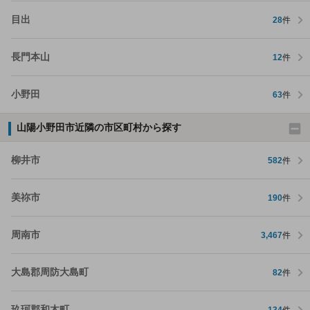
目出
28
件
長門本山
12
件
小野田
63
件
山陽小野田市近隣の市区町村から探す
柳井市
582
件
美祢市
190
件
周南市
3,467
件
大島郡周防大島町
82
件
玖珂郡和木町
134
件