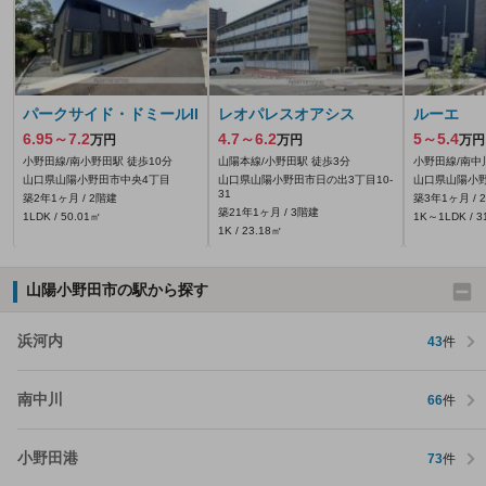
パークサイド・ドミールII
レオパレスオアシス
ルーエ
6.95～7.2
4.7～6.2
5～5.4
万円
万円
万円
小野田線/南小野田駅 徒歩10分
山陽本線/小野田駅 徒歩3分
小野田線/南中
山口県山陽小野田市中央4丁目
山口県山陽小野田市日の出3丁目10-
山口県山陽小
31
築2年1ヶ月 / 2階建
築3年1ヶ月 / 
築21年1ヶ月 / 3階建
1LDK / 50.01㎡
1K～1LDK / 3
1K / 23.18㎡
山陽小野田市の駅から探す
浜河内
43
件
南中川
66
件
小野田港
73
件