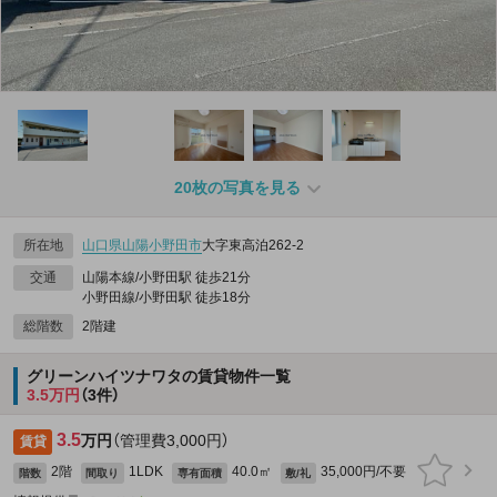
20枚の写真を見る
所在地
山口県
山陽小野田市
大字東高泊262‐2
交通
山陽本線/小野田駅 徒歩21分
小野田線/小野田駅 徒歩18分
総階数
2階建
グリーンハイツナワタの賃貸物件一覧
3.5万円
（3件）
3.5
万円
（管理費3,000円）
賃貸
2階
1LDK
40.0㎡
35,000円/不要
階数
間取り
専有面積
敷/礼