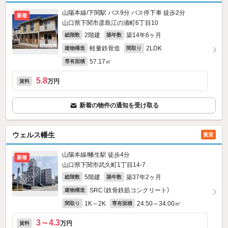
山陽本線/下関駅 バス9分 バス停下車 徒歩2分
新着
山口県下関市彦島江の浦町6丁目10
2階建
築14年6ヶ月
総階数
築年数
軽量鉄骨造
2LDK
建物構造
間取り
57.17㎡
専有面積
5.8
万円
賃料
新着の物件の通知を受け取る
ウェルス幡生
賃貸
山陽本線/幡生駅 徒歩4分
新着
山口県下関市武久町1丁目14-7
5階建
築37年2ヶ月
総階数
築年数
SRC（鉄骨鉄筋コンクリート）
建物構造
1K～2K
24.50～34.00㎡
間取り
専有面積
3～4.3
万円
賃料