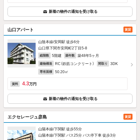
新着の物件の通知を受け取る
山口アパート
賃貸
山陰本線/安岡駅 徒歩6分
山口県下関市安岡町2丁目5-8
5階建
築48年5ヶ月
総階数
築年数
RC（鉄筋コンクリート）
3DK
建物構造
間取り
50.20㎡
専有面積
4.3
万円
賃料
新着の物件の通知を受け取る
エクセレージュ彦島
賃貸
山陽本線/下関駅 徒歩55分
山陽本線/下関駅 バス25分 バス停下車 徒歩3分