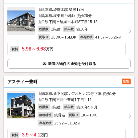
山陰本線/綾羅木駅 徒歩13分
山陰本線/梶栗郷台地駅 徒歩28分
山口県下関市綾羅木本町8丁目15-13
2階建
築10年
総階数
築年数
1LDK～1SLDK
41.57～56.26㎡
間取り
専有面積
5.98～6.68
万円
賃料
新着の物件の通知を受け取る
アスティー豊町
賃貸
山陽本線/新下関駅 バス6分 バス停下車 徒歩1分
山口県下関市川中豊町1丁目1-11
3階建
築28年5ヶ月
総階数
築年数
鉄骨造
1K～1DK
建物構造
間取り
25.92～31.32㎡
専有面積
3.9～4.1
万円
賃料