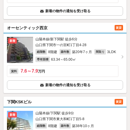
新着の物件の通知を受け取る
オーセンティック西京
賃貸
山陽本線/新下関駅 徒歩6分
新着
山口県下関市一の宮町1丁目4-28
8階建
築20年7ヶ月
3LDK
総階数
築年数
間取り
63.34～65.00㎡
専有面積
7.6～7.9
万円
賃料
新着の物件の通知を受け取る
下関KSKビル
賃貸
山陽本線/下関駅 徒歩9分
新着
山口県下関市東大和町1丁目5-8
8階建
築38年10ヶ月
総階数
築年数