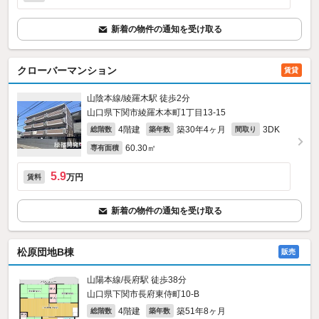
新着の物件の通知を受け取る
クローバーマンション
賃貸
山陰本線/綾羅木駅 徒歩2分
山口県下関市綾羅木本町1丁目13-15
4階建
築30年4ヶ月
3DK
総階数
築年数
間取り
60.30㎡
専有面積
5.9
万円
賃料
新着の物件の通知を受け取る
松原団地B棟
販売
山陽本線/長府駅 徒歩38分
山口県下関市長府東侍町10-B
4階建
築51年8ヶ月
総階数
築年数