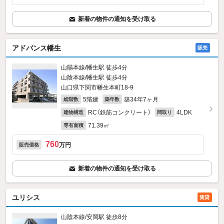
新着の物件の通知を受け取る
アドバンス幡生
販売
山陽本線/幡生駅 徒歩4分
山陰本線/幡生駅 徒歩4分
山口県下関市幡生本町18-9
5階建
築34年7ヶ月
総階数
築年数
RC（鉄筋コンクリート）
4LDK
建物構造
間取り
71.39㎡
専有面積
760
万円
販売価格
新着の物件の通知を受け取る
ユリシス
賃貸
山陰本線/安岡駅 徒歩8分