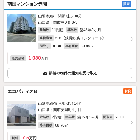
南国マンション赤間
販売
山陽本線/下関駅 徒歩38分
山口県下関市中之町8-3
11階建
築46年9ヶ月
総階数
築年数
SRC（鉄骨鉄筋コンクリート）
建物構造
3LDK
68.09㎡
間取り
専有面積
1,080
万円
販売価格
新着の物件の通知を受け取る
エコパティオB
賃貸
山陰本線/安岡駅 徒歩14分
山口県下関市安岡町4丁目
2階建
築19年5ヶ月
2LDK
総階数
築年数
間取り
68.76㎡
専有面積
7.5
万円
賃料