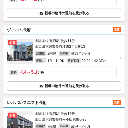
新着の物件の通知を受け取る
ヴァルム長府
賃貸
山陽本線/長府駅 徒歩11分
新着
山口県下関市長府才川2丁目6-13
2階建
築13年6ヶ月
総階数
築年数
1R～1LDK
32.90～42.37㎡
間取り
専有面積
4.4～5.1
万円
賃料
新着の物件の通知を受け取る
レオパレスエスト長府
賃貸
山陽本線/長府駅 徒歩12分
新着
山口県下関市長府松小田東町6-23
2階建
築24年2ヶ月
総階数
築年数