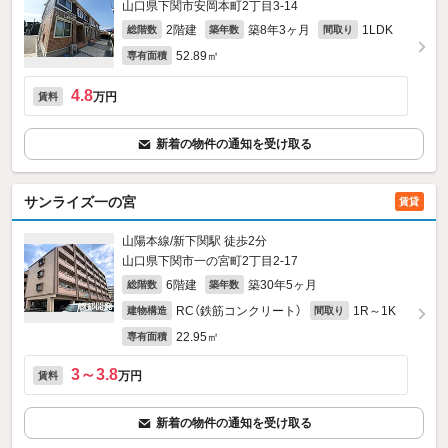
山口県下関市安岡本町2丁目3-14
2階建
築8年3ヶ月
1LDK
総階数
築年数
間取り
52.89㎡
専有面積
4.8
万円
賃料
新着の物件の通知を受け取る
サンライズ一の宮
賃貸
山陽本線/新下関駅 徒歩2分
山口県下関市一の宮町2丁目2-17
6階建
築30年5ヶ月
総階数
築年数
RC（鉄筋コンクリート）
1R～1K
建物構造
間取り
22.95㎡
専有面積
3～3.8
万円
賃料
新着の物件の通知を受け取る