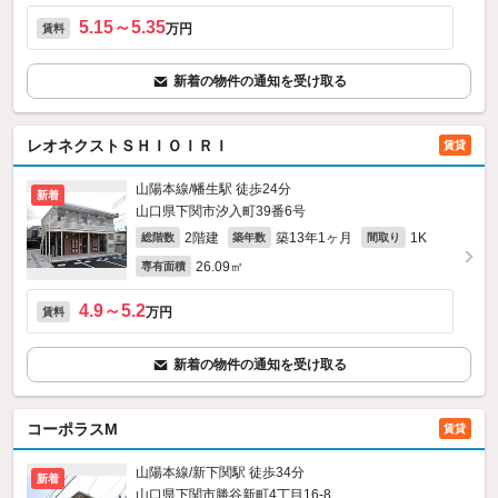
5.15～5.35
万円
賃料
新着の物件の通知を受け取る
レオネクストＳＨＩＯＩＲＩ
賃貸
山陽本線/幡生駅 徒歩24分
新着
山口県下関市汐入町39番6号
2階建
築13年1ヶ月
1K
総階数
築年数
間取り
26.09㎡
専有面積
4.9～5.2
万円
賃料
新着の物件の通知を受け取る
コーポラスM
賃貸
山陽本線/新下関駅 徒歩34分
新着
山口県下関市勝谷新町4丁目16-8