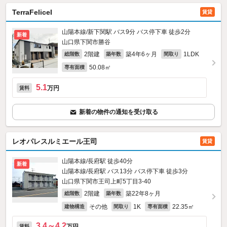
TerraFeliceI
賃貸
山陽本線/新下関駅 バス9分 バス停下車 徒歩2分
新着
山口県下関市勝谷
2階建
築4年6ヶ月
1LDK
総階数
築年数
間取り
50.08㎡
専有面積
5.1
万円
賃料
新着の物件の通知を受け取る
レオパレスルミエール王司
賃貸
山陽本線/長府駅 徒歩40分
新着
山陽本線/長府駅 バス13分 バス停下車 徒歩3分
山口県下関市王司上町5丁目3-40
2階建
築22年8ヶ月
総階数
築年数
その他
1K
22.35㎡
建物構造
間取り
専有面積
3.4～4.2
万円
賃料