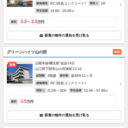
RC（鉄筋コンクリート）
1R
建物構造
間取り
19.80～20.00㎡
専有面積
3.3～3.5
万円
賃料
新着の物件の通知を受け取る
グリーンハイツ山の田
賃貸
山陽本線/幡生駅 徒歩14分
新着
山口県下関市山の田東町13-10
4階建
築48年11ヶ月
総階数
築年数
RC（鉄筋コンクリート）
建物構造
2LDK～3DK
52.40～57.48㎡
間取り
専有面積
3.5
万円
賃料
新着の物件の通知を受け取る