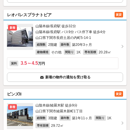
レオパレスプラナトピア
賃貸
山陽本線/長府駅 徒歩32分
新着
山陽本線/長府駅 バス9分 バス停下車 徒歩4分
山口県下関市長府土居の内町5-14‐1
2階建
築20年3ヶ月
総階数
築年数
その他
1K
20.28㎡
建物構造
間取り
専有面積
3.5～4.5
万円
賃料
新着の物件の通知を受け取る
ピンズII
賃貸
山陰本線/綾羅木駅 徒歩9分
新着
山口県下関市綾羅木新町1丁目
3階建
築1年11ヶ月
1K
総階数
築年数
間取り
29.72㎡
専有面積