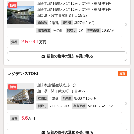
山陽本線/下関駅 バス12分 バス停下車 徒歩8分
新着
山陽本線/下関駅 バス11分 バス停下車 徒歩8分
山口県下関市貴船町3丁目15-27
2階建
築27年5ヶ月
総階数
築年数
その他
1K
19.87㎡
建物構造
間取り
専有面積
2.5～3.1
万円
賃料
新着の物件の通知を受け取る
レジデンスTOKI
賃貸
山陽本線/幡生駅 徒歩8分
新着
山口県下関市武久町1丁目40-28
4階建
築38年10ヶ月
総階数
築年数
2LDK～3DK
52.06～52.17㎡
間取り
専有面積
5.6
万円
賃料
新着の物件の通知を受け取る