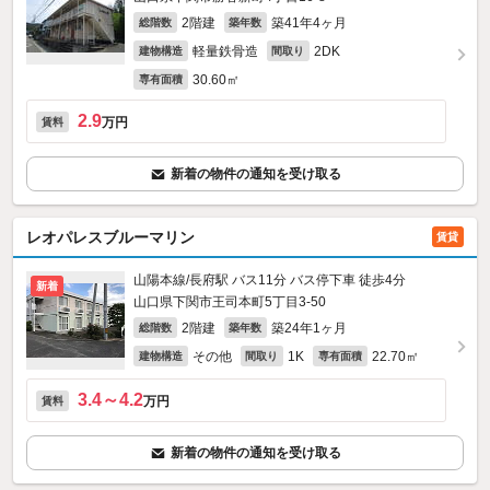
2階建
築41年4ヶ月
総階数
築年数
軽量鉄骨造
2DK
建物構造
間取り
30.60㎡
専有面積
2.9
万円
賃料
新着の物件の通知を受け取る
レオパレスブルーマリン
賃貸
山陽本線/長府駅 バス11分 バス停下車 徒歩4分
新着
山口県下関市王司本町5丁目3-50
2階建
築24年1ヶ月
総階数
築年数
その他
1K
22.70㎡
建物構造
間取り
専有面積
3.4～4.2
万円
賃料
新着の物件の通知を受け取る