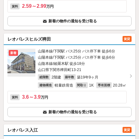
2.59～2.99
万円
賃料
新着の物件の通知を受け取る
レオパレスヒルズ稗田
賃貸
山陽本線/下関駅 バス25分 バス停下車 徒歩6分
新着
山陽本線/下関駅 バス25分 バス停下車 徒歩6分
山陰本線/綾羅木駅 徒歩18分
山口県下関市稗田町13-21
2階建
築19年9ヶ月
総階数
築年数
軽量鉄骨造
1K
20.28㎡
建物構造
間取り
専有面積
3.6～3.9
万円
賃料
新着の物件の通知を受け取る
レオパレス入江
賃貸