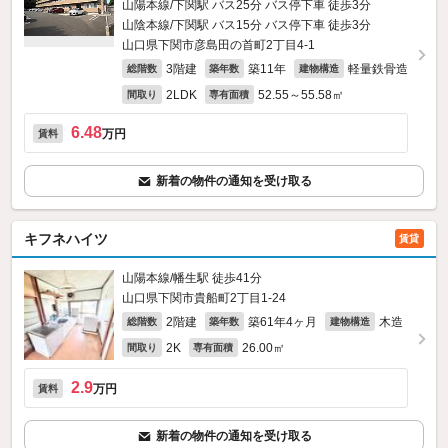
山陽本線/下関駅 バス25分 バス停下車 徒歩3分
山陰本線/下関駅 バス15分 バス停下車 徒歩3分
山口県下関市彦島田の首町2丁目4-1
3階建
築11年
軽量鉄骨造
総階数
築年数
建物構造
2LDK
52.55～55.58㎡
間取り
専有面積
6.48
万円
賃料
新着の物件の通知を受け取る
キフネハイツ
賃貸
山陽本線/幡生駅 徒歩41分
山口県下関市貴船町2丁目1-24
2階建
築61年4ヶ月
木造
総階数
築年数
建物構造
2K
26.00㎡
間取り
専有面積
2.9
万円
賃料
新着の物件の通知を受け取る