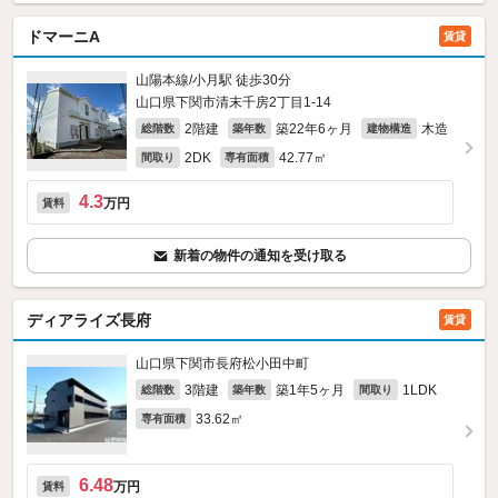
ドマーニA
賃貸
山陽本線/小月駅 徒歩30分
山口県下関市清末千房2丁目1-14
2階建
築22年6ヶ月
木造
総階数
築年数
建物構造
2DK
42.77㎡
間取り
専有面積
4.3
万円
賃料
新着の物件の通知を受け取る
ディアライズ長府
賃貸
山口県下関市長府松小田中町
3階建
築1年5ヶ月
1LDK
総階数
築年数
間取り
33.62㎡
専有面積
6.48
万円
賃料