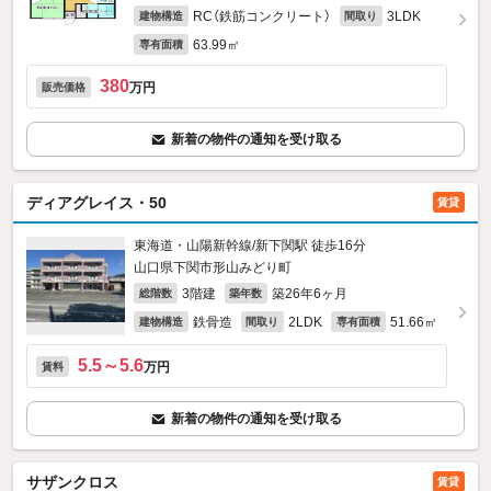
RC（鉄筋コンクリート）
3LDK
建物構造
間取り
63.99㎡
専有面積
380
万円
販売価格
新着の物件の通知を受け取る
ディアグレイス・50
賃貸
東海道・山陽新幹線/新下関駅 徒歩16分
山口県下関市形山みどり町
3階建
築26年6ヶ月
総階数
築年数
鉄骨造
2LDK
51.66㎡
建物構造
間取り
専有面積
5.5～5.6
万円
賃料
新着の物件の通知を受け取る
サザンクロス
賃貸