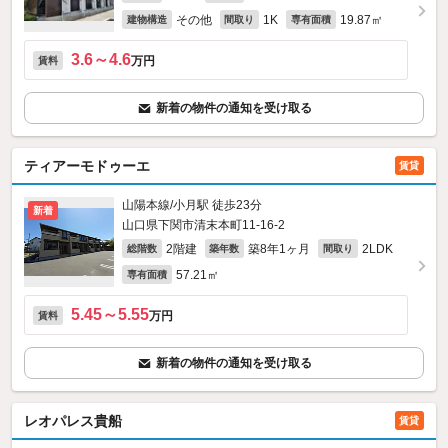
その他
1K
19.87㎡
建物構造
間取り
専有面積
3.6～4.6
万円
賃料
新着の物件の通知を受け取る
ティアーモドゥーエ
賃貸
山陽本線/小月駅 徒歩23分
新着
山口県下関市清末本町11-16‐2
2階建
築8年1ヶ月
2LDK
総階数
築年数
間取り
57.21㎡
専有面積
5.45～5.55
万円
賃料
新着の物件の通知を受け取る
レオパレス貴船
賃貸