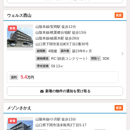
ウェルス西山
賃貸
山陰本線/安岡駅 徒歩12分
新着
山陰本線/梶栗郷台地駅 徒歩13分
山陰本線/綾羅木駅 徒歩28分
山口県下関市富任町6丁目2番30号
4階建
築23年6ヶ月
総階数
築年数
RC（鉄筋コンクリート）
3DK
建物構造
間取り
59.13㎡
専有面積
5.4
万円
賃料
新着の物件の通知を受け取る
メゾンさかえ
賃貸
山陽本線/小月駅 徒歩13分
新着
山口県下関市清末鞍馬3丁目5-17