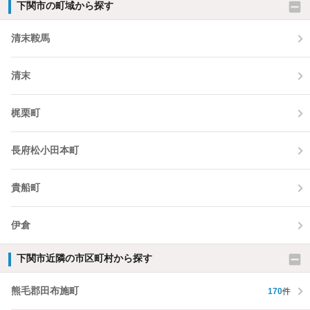
下関市の町域から探す
清末鞍馬
清末
梶栗町
長府松小田本町
貴船町
伊倉
下関市近隣の市区町村から探す
熊毛郡田布施町
170
件