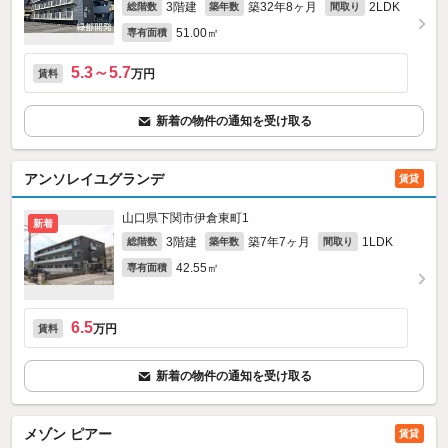
3階建
築32年8ヶ月
2LDK
総階数
築年数
間取り
51.00㎡
専有面積
5.3～5.7
万円
賃料
新着の物件の通知を受け取る
アンソレイユグランデ
賃貸
山口県下関市伊倉東町1
新着
3階建
築7年7ヶ月
1LDK
総階数
築年数
間取り
42.55㎡
専有面積
6.5
万円
賃料
新着の物件の通知を受け取る
メゾン ピアー
賃貸