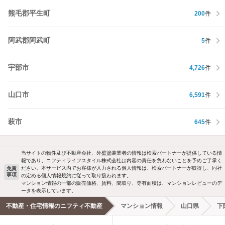
熊毛郡平生町
200
件
阿武郡阿武町
5
件
宇部市
4,726
件
山口市
6,591
件
萩市
645
件
当サイトの物件及び不動産会社、外壁塗装業者の情報は検索パートナーが提供している情
報であり、ニフティライフスタイル株式会社は内容の責任を負わないことを予めご了承く
ださい。本サービス内でお客様が入力される個人情報は、検索パートナーが取得し、同社
免責
事項
の定める個人情報規約に従って取り扱われます。
マンション情報の一部の販売価格、賃料、間取り、専有面積は、マンションレビューのデ
ータを表示しています。
不動産・住宅情報のニフティ不動産
マンション情報
山口県
下