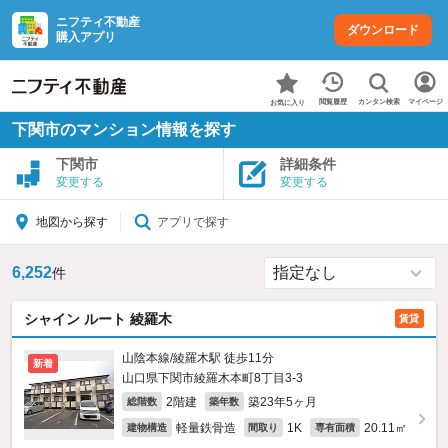
ニフティ不動産
ダウンロード
購入アプリ
カンタン検索
閲覧履歴
マイページ
お気に入り
下関市のマンション情報を探す
下関市
詳細条件
変更する
変更する
アプリで探す
地図から探す
6,252
件
シャイン ルート 綾羅木
賃貸
山陰本線/綾羅木駅 徒歩11分
新着
山口県下関市綾羅木本町8丁目3-3
2階建
築23年5ヶ月
総階数
築年数
軽量鉄骨造
1K
20.11㎡
建物構造
間取り
専有面積