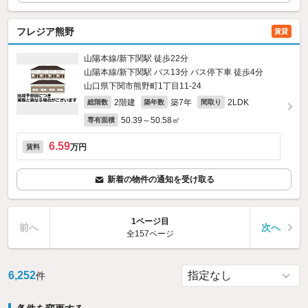
フレジア熊野
賃貸
山陽本線/新下関駅 徒歩22分
山陽本線/新下関駅 バス13分 バス停下車 徒歩4分
山口県下関市熊野町1丁目11-24
2階建
築7年
2LDK
総階数
築年数
間取り
50.39～50.58㎡
専有面積
6.59
万円
賃料
新着の物件の通知を受け取る
1ページ目
前へ
次へ
全157ページ
6,252
件