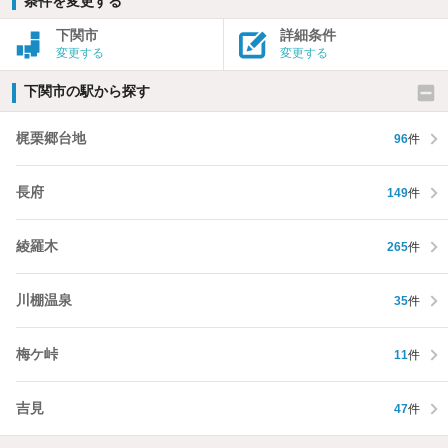
条件を変更する
下関市
詳細条件
変更する
変更する
下関市の駅から探す
梶栗郷台地
96
件
長府
149
件
綾羅木
265
件
川棚温泉
35
件
梅ケ峠
11
件
吉見
47
件