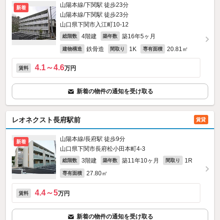
山陽本線/下関駅 徒歩23分
新着
山陽本線/下関駅 徒歩23分
山口県下関市入江町10-12
4階建
築16年5ヶ月
総階数
築年数
鉄骨造
1K
20.81㎡
建物構造
間取り
専有面積
4.1～4.6
万円
賃料
新着の物件の通知を受け取る
レオネクスト長府駅前
賃貸
山陽本線/長府駅 徒歩9分
新着
山口県下関市長府松小田本町4-3
3階建
築11年10ヶ月
1R
総階数
築年数
間取り
27.80㎡
専有面積
4.4～5
万円
賃料
新着の物件の通知を受け取る