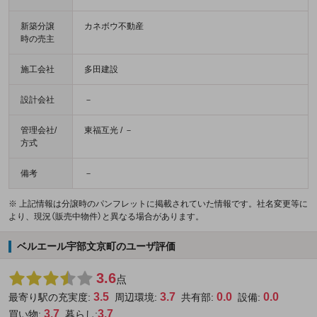
新築分譲
カネボウ不動産
時の売主
施工会社
多田建設
設計会社
－
管理会社/
東福互光 / －
方式
備考
－
※ 上記情報は分譲時のパンフレットに掲載されていた情報です。社名変更等に
より、現況（販売中物件）と異なる場合があります。
ベルエール宇部文京町のユーザ評価
3.6
点
3.5
3.7
0.0
0.0
最寄り駅の充実度:
周辺環境:
共有部:
設備:
3.7
3.7
買い物:
暮らし: