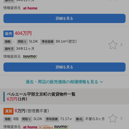
築年月
情報提供元
詳細を見る
404万円
販売
-
5LDK
89.1m²（壁芯）
階数
間取り
専有面積
34年11ヶ月
築年月
情報提供元
詳細を見る
過去・周辺の販売価格の相場情報を見る
ベルエール宇部文京町の賃貸物件一覧
6万円
（1件）
6
万円
（管理費不要）
賃貸
8階
3LDK
71.17㎡
不要/1.0ヶ月
階数
間取り
専有面積
敷/礼
情報提供元