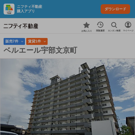
ニフティ不動産
ダウンロード
購入アプリ
カンタン検索
閲覧履歴
マイページ
お気に入り
販売7件
賃貸1件
ベルエール宇部文京町