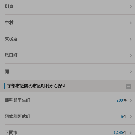
則貞
中村
東梶返
恩田町
開
宇部市近隣の市区町村から探す
熊毛郡平生町
200
件
阿武郡阿武町
5
件
下関市
6,249
件