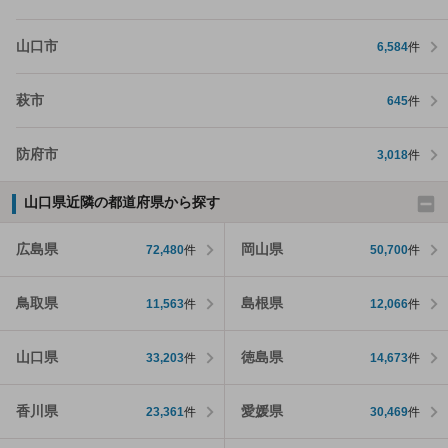
山口市
6,584
件
萩市
645
件
防府市
3,018
件
山口県近隣の都道府県から探す
広島県
岡山県
72,480
件
50,700
件
鳥取県
島根県
11,563
件
12,066
件
山口県
徳島県
33,203
件
14,673
件
香川県
愛媛県
23,361
件
30,469
件