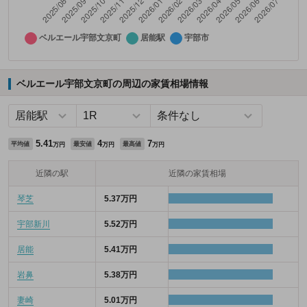
ベルエール宇部文京町の周辺の家賃相場情報
5.41
4
7
平均値
最安値
最高値
万円
万円
万円
近隣の駅
近隣の家賃相場
琴芝
5.37万円
宇部新川
5.52万円
居能
5.41万円
岩鼻
5.38万円
妻崎
5.01万円