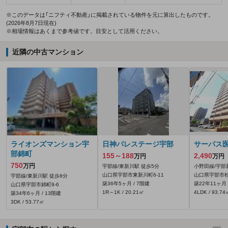
※このデータは「ニフティ不動産」に掲載されている物件を元に算出したものです。
(2026年8月7日現在)
※相場情報はあくまで参考値です。目安として活用ください。
近隣の中古マンション
ライオンズマンション宇
日神パレステージ宇部
サーパス
部錦町
155～188
2,490
万円
万円
750
万円
宇部線/東新川駅 徒歩5分
小野田線/宇部
山口県宇部市東新川町6-11
山口県宇部市松
宇部線/東新川駅 徒歩8分
築36年5ヶ月 / 7階建
築22年11ヶ月 
山口県宇部市錦町9-6
1R～1K / 20.21㎡
4LDK / 93.74
築34年6ヶ月 / 13階建
3DK / 53.77㎡