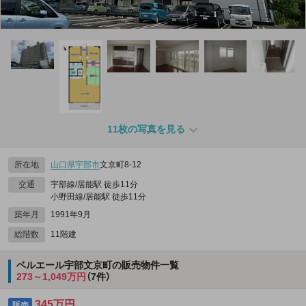
11枚の写真を見る
所在地
山口県
宇部市
文京町8-12
交通
宇部線/居能駅 徒歩11分
小野田線/居能駅 徒歩11分
築年月
1991年9月
総階数
11階建
ベルエール宇部文京町の販売物件一覧
273～1,049万円
（7件）
345万円
販売