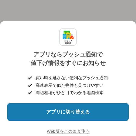
アプリならプッシュ通知で
値下げ情報をすぐにお知らせ
対応機種
個人情報保護ポリシー
利用規約
運営会社
✔️
買い時を逃さない便利なプッシュ通知
ヘルプ・お問い合わせ
採用情報
✔️
高速表示で似た物件も見つけやすい
✔️
周辺相場がひと目でわかる地図検索
アプリに切り替える
©NIFTY Lifestyle Co., Ltd.
Web版をこのまま使う