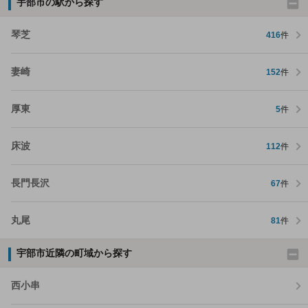
宇部市の駅から探す
琴芝
416
件
妻崎
152
件
厚東
5
件
床波
112
件
長門長沢
67
件
丸尾
81
件
宇部市近隣の町域から探す
西小串