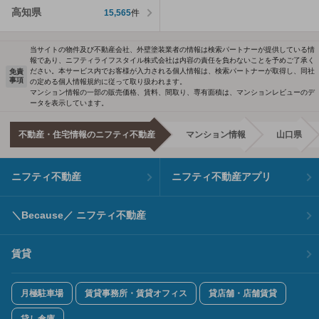
高知県
15,565
件
当サイトの物件及び不動産会社、外壁塗装業者の情報は検索パートナーが提供している情
報であり、ニフティライフスタイル株式会社は内容の責任を負わないことを予めご了承く
ださい。本サービス内でお客様が入力される個人情報は、検索パートナーが取得し、同社
免責
事項
の定める個人情報規約に従って取り扱われます。
マンション情報の一部の販売価格、賃料、間取り、専有面積は、マンションレビューのデ
ータを表示しています。
不動産・住宅情報のニフティ不動産
マンション情報
山口県
ニフティ不動産
ニフティ不動産アプリ
＼Because／ ニフティ不動産
賃貸
月極駐車場
賃貸事務所・賃貸オフィス
貸店舗・店舗賃貸