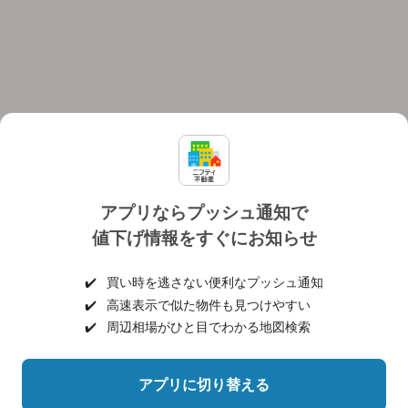
アプリならプッシュ通知で
値下げ情報をすぐにお知らせ
対応機種
個人情報保護ポリシー
利用規約
運営会社
✔️
買い時を逃さない便利なプッシュ通知
ヘルプ・お問い合わせ
採用情報
✔️
高速表示で似た物件も見つけやすい
✔️
周辺相場がひと目でわかる地図検索
アプリに切り替える
©NIFTY Lifestyle Co., Ltd.