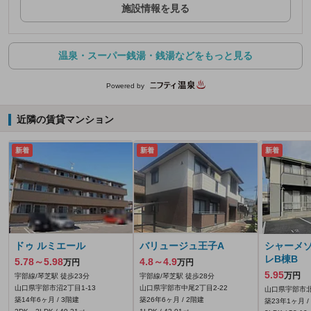
施設情報を見る
温泉・スーパー銭湯・銭湯などをもっと見る
Powered by
近隣の賃貸マンション
新着
新着
新着
ドゥ ルミエール
バリュージュ王子A
シャーメ
レB棟B
5.78～5.98
4.8～4.9
万円
万円
5.95
万円
宇部線/琴芝駅 徒歩23分
宇部線/琴芝駅 徒歩28分
山口県宇部市沼2丁目1-13
山口県宇部市中尾2丁目2-22
山口県宇部市北
築14年6ヶ月 / 3階建
築26年6ヶ月 / 2階建
築23年1ヶ月 /