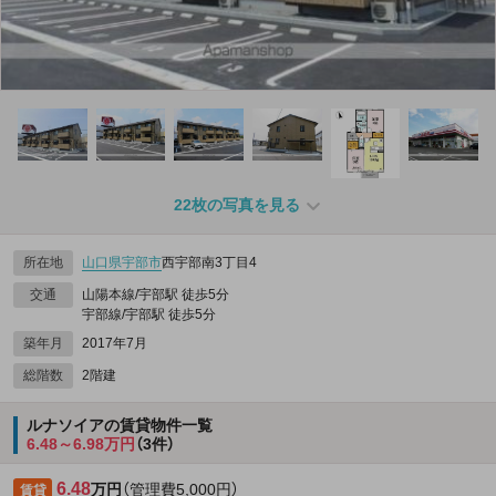
22枚の写真を見る
所在地
山口県
宇部市
西宇部南3丁目4
交通
山陽本線/宇部駅 徒歩5分
宇部線/宇部駅 徒歩5分
築年月
2017年7月
総階数
2階建
ルナソイアの賃貸物件一覧
6.48～6.98万円
（3件）
6.48
万円
（管理費5,000円）
賃貸