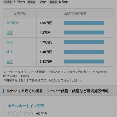
5.29
1.2
6.5
平均値
最安値
最高値
万円
万円
万円
近隣の駅
近隣の家賃相場
長門長沢
4.95万円
厚東
4.2万円
宇部
5.29万円
岐波
5.48万円
丸尾
5.43万円
※このデータは「ニフティ不動産」に掲載されている物件を元に算出したものです。
(2026年8月8日現在)
※相場情報はあくまで参考値です。目安として活用ください。
ルナソイア近くの温泉・スーパー銭湯・銭湯など温浴施設情報
ホテルルートイン宇部
-点
/
0件