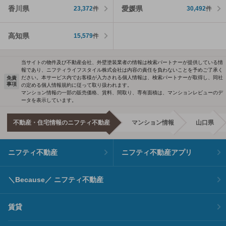
香川県
愛媛県
23,372
件
30,492
件
高知県
15,579
件
当サイトの物件及び不動産会社、外壁塗装業者の情報は検索パートナーが提供している情
報であり、ニフティライフスタイル株式会社は内容の責任を負わないことを予めご了承く
ださい。本サービス内でお客様が入力される個人情報は、検索パートナーが取得し、同社
免責
事項
の定める個人情報規約に従って取り扱われます。
マンション情報の一部の販売価格、賃料、間取り、専有面積は、マンションレビューのデ
ータを表示しています。
不動産・住宅情報のニフティ不動産
マンション情報
山口県
ニフティ不動産
ニフティ不動産アプリ
＼Because／ ニフティ不動産
賃貸