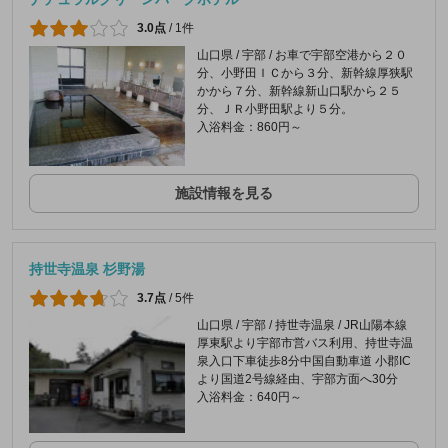
3.0点
/
1件
山口県 / 宇部 / お車で宇部空港から２０
分、小野田ＩＣから３分、新幹線厚狭駅
かから７分、新幹線新山口駅から２５
分、ＪＲ小野田駅より５分。
入浴料金：860円～
施設情報を見る
持世寺温泉 杉野湯
3.7点
/
5件
山口県 / 宇部 / 持世寺温泉 / JR山陽本線
厚東駅より宇部市営バス利用、持世寺温
泉入口下車徒歩8分中国自動車道 小郡IC
より国道2号線経由、宇部方面へ30分
入浴料金：640円～