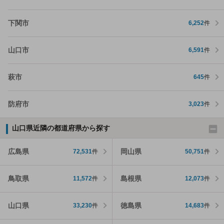
下関市
6,252
件
山口市
6,591
件
萩市
645
件
防府市
3,023
件
山口県近隣の都道府県から探す
広島県
岡山県
72,531
件
50,751
件
鳥取県
島根県
11,572
件
12,073
件
山口県
徳島県
33,230
件
14,683
件