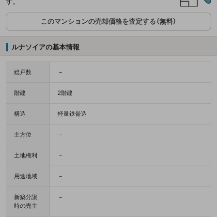
す。
このマンションの売却価格を査定する（無料）
ルナソイアの基本情報
総戸数
－
階建
2階建
構造
軽量鉄骨造
主方位
－
土地権利
－
用途地域
－
新築分譲
－
時の売主