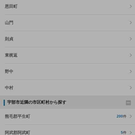
恩田町
山門
則貞
東梶返
野中
中村
宇部市近隣の市区町村から探す
熊毛郡平生町
200
件
阿武郡阿武町
5
件