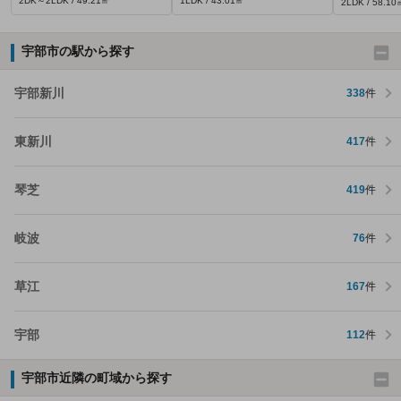
2DK～2LDK / 49.21㎡
1LDK / 43.01㎡
2LDK / 58.10
宇部市の駅から探す
宇部新川
338
件
東新川
417
件
琴芝
419
件
岐波
76
件
草江
167
件
宇部
112
件
宇部市近隣の町域から探す