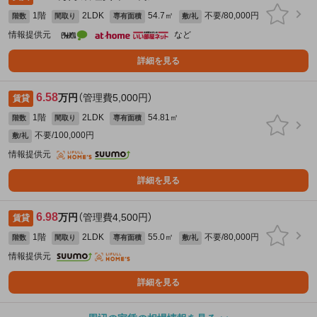
1階
2LDK
54.7㎡
不要/80,000円
階数
間取り
専有面積
敷/礼
情報提供元
など
詳細を見る
6.58
万円
（管理費5,000円）
賃貸
1階
2LDK
54.81㎡
階数
間取り
専有面積
不要/100,000円
敷/礼
情報提供元
詳細を見る
6.98
万円
（管理費4,500円）
賃貸
1階
2LDK
55.0㎡
不要/80,000円
階数
間取り
専有面積
敷/礼
情報提供元
詳細を見る