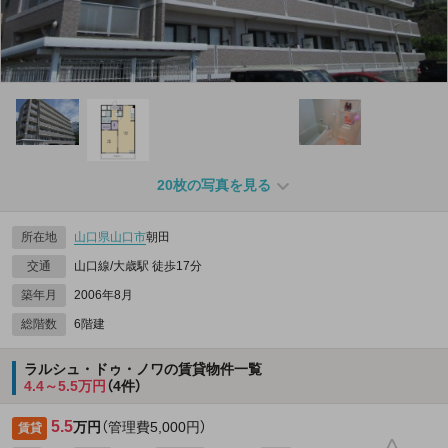
20枚の写真を見る
所在地
山口県
山口市
朝田
交通
山口線/大歳駅 徒歩17分
築年月
2006年8月
総階数
6階建
ラルシュ・ドゥ・ノワの賃貸物件一覧
4.4～5.5万円
（4件）
5.5
万円
（管理費5,000円）
賃貸