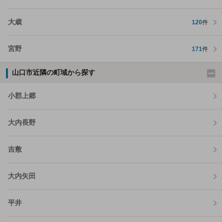
大歳
120
件
宮野
171
件
山口市近隣の町域から探す
小郡上郷
大内長野
吉敷
大内矢田
平井