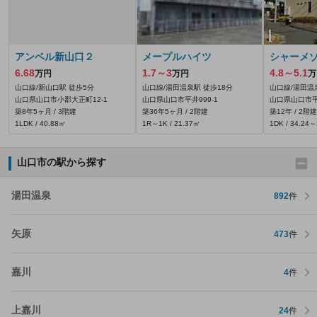
アンベル新山口２
メープルハイツ
シャーメゾ
6.68
1.7～3
4.8～5.1
万円
万円
万
山口線/新山口駅 徒歩5分
山口線/湯田温泉駅 徒歩18分
山口線/湯田温
山口県山口市小郡大正町12-1
山口県山口市平井999‐1
山口県山口市平井
築8年5ヶ月 / 3階建
築36年5ヶ月 / 2階建
築12年 / 2階建
1LDK / 40.88㎡
1R～1K / 21.37㎡
1DK / 34.24
山口市の駅から探す
湯田温泉
892
件
矢原
473
件
嘉川
4
件
上嘉川
24
件