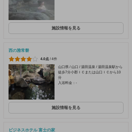
施設情報を見る
西の雅常磐
4.0点
/
4件
山口県 / 山口 / 湯田温泉 / 湯田温泉駅から
徒歩7分小郡ＩＣまたは山口ＩＣから10
分
入浴料金：-
施設情報を見る
ビジネスホテル 富士の家