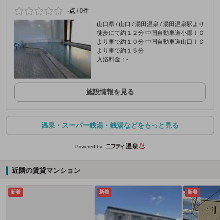
-点
/
0件
山口県 / 山口 / 湯田温泉 / 湯田温泉駅より
徒歩にて約１２分 中国自動車道小郡ＩＣ
より車で約１０分 中国自動車道山口ＩＣ
より車で約１５分
入浴料金：-
施設情報を見る
温泉・スーパー銭湯・銭湯などをもっと見る
Powered by
近隣の賃貸マンション
新着
新着
新着