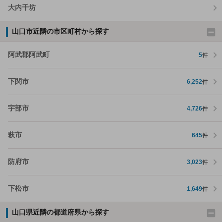
大内千坊
山口市近隣の市区町村から探す
阿武郡阿武町
5
件
下関市
6,252
件
宇部市
4,726
件
萩市
645
件
防府市
3,023
件
下松市
1,649
件
山口県近隣の都道府県から探す