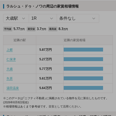
ラルシュ・ドゥ・ノワの周辺の家賃相場情報
5.77
3.7
8.3
平均値
最安値
最高値
万円
万円
万円
近隣の駅
近隣の家賃相場
上郷
5.87万円
仁保津
5.27万円
大歳
5.77万円
矢原
5.61万円
湯田温泉
5.64万円
※このデータは「ニフティ不動産」に掲載されている物件を元に算出したものです。
(2026年8月8日現在)
※相場情報はあくまで参考値です。目安として活用ください。