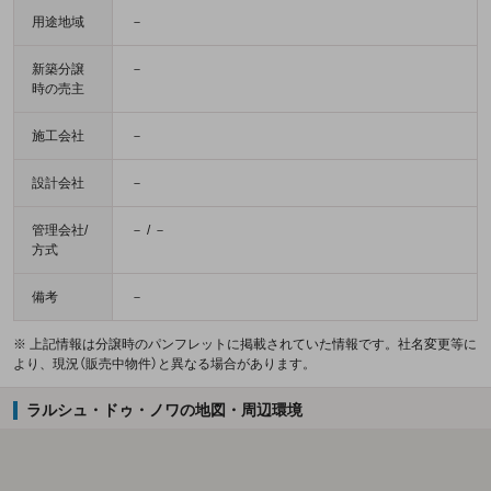
用途地域
－
新築分譲
－
時の売主
施工会社
－
設計会社
－
管理会社/
－ / －
方式
備考
－
※ 上記情報は分譲時のパンフレットに掲載されていた情報です。社名変更等に
より、現況（販売中物件）と異なる場合があります。
ラルシュ・ドゥ・ノワの地図・周辺環境