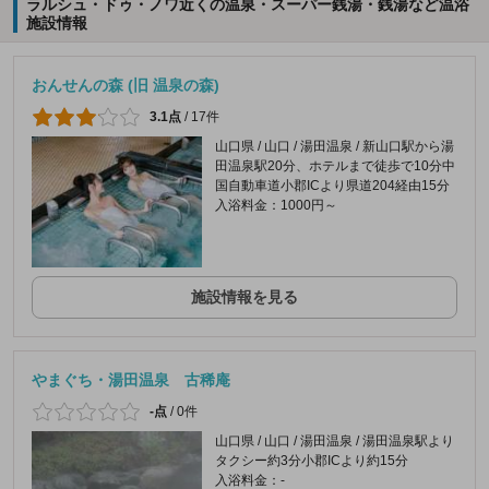
ラルシュ・ドゥ・ノワ近くの温泉・スーパー銭湯・銭湯など温浴
施設情報
おんせんの森 (旧 温泉の森)
3.1点
/
17件
山口県 / 山口 / 湯田温泉 / 新山口駅から湯
田温泉駅20分、ホテルまで徒歩で10分中
国自動車道小郡ICより県道204経由15分
入浴料金：1000円～
施設情報を見る
やまぐち・湯田温泉 古稀庵
-点
/
0件
山口県 / 山口 / 湯田温泉 / 湯田温泉駅より
タクシー約3分小郡ICより約15分
入浴料金：-