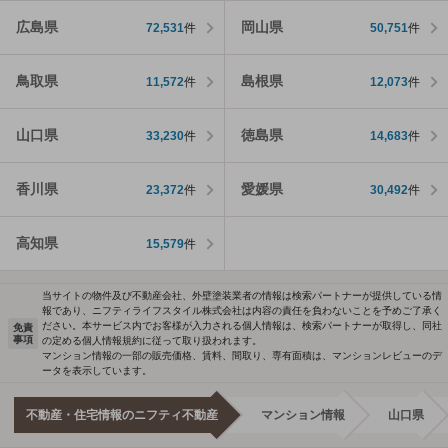
広島県
岡山県
72,531
件
50,751
件
鳥取県
島根県
11,572
件
12,073
件
山口県
徳島県
33,230
件
14,683
件
香川県
愛媛県
23,372
件
30,492
件
高知県
15,579
件
当サイトの物件及び不動産会社、外壁塗装業者の情報は検索パートナーが提供している情
報であり、ニフティライフスタイル株式会社は内容の責任を負わないことを予めご了承く
ださい。本サービス内でお客様が入力される個人情報は、検索パートナーが取得し、同社
免責
事項
の定める個人情報規約に従って取り扱われます。
マンション情報の一部の販売価格、賃料、間取り、専有面積は、マンションレビューのデ
ータを表示しています。
不動産・住宅情報のニフティ不動産
マンション情報
山口県