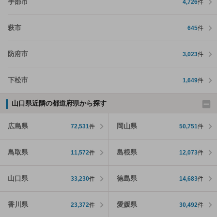
宇部市
4,726
件
萩市
645
件
防府市
3,023
件
下松市
1,649
件
山口県近隣の都道府県から探す
広島県
岡山県
72,531
件
50,751
件
鳥取県
島根県
11,572
件
12,073
件
山口県
徳島県
33,230
件
14,683
件
香川県
愛媛県
23,372
件
30,492
件