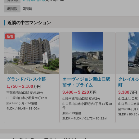
総階数
3階建
近隣の中古マンション
新着
グランドパレス小郡
オーヴィジョン新山口駅
クレイル
前ザ・プライム
町
1,750～2,100
万円
3,400～5,220
3,380
万円
万円
宇部線/新山口駅 徒歩10分
山口県山口市小郡黄金町16-5
山陽本線/新山口駅 徒歩2分
山口線/山口駅
築27年6ヶ月 / 14階建
山口県山口市小郡明治2丁目11番10
山口県山口市黄
号
4LDK / 80.48～83.60㎡
築2年10ヶ月 /
新築 / 13階建
3LDK / 80.85
2LDK～4LDK / 61.72～86.22㎡