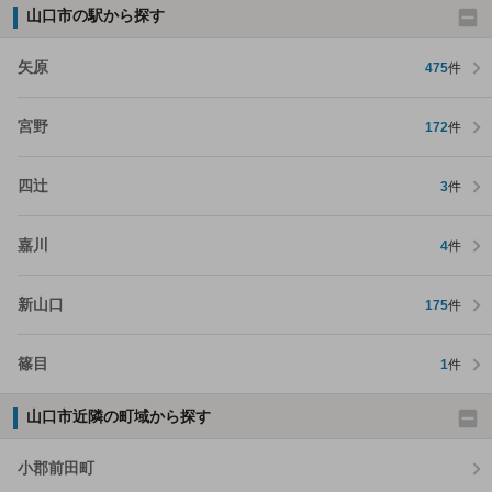
山口市の駅から探す
矢原
475
件
宮野
172
件
四辻
3
件
嘉川
4
件
新山口
175
件
篠目
1
件
山口市近隣の町域から探す
小郡前田町