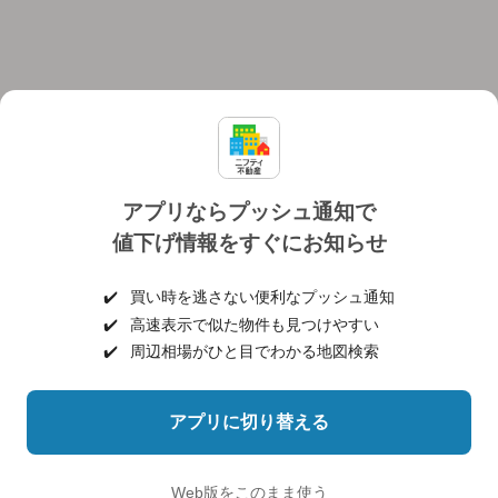
アプリならプッシュ通知で
値下げ情報をすぐにお知らせ
対応機種
個人情報保護ポリシー
利用規約
運営会社
✔️
買い時を逃さない便利なプッシュ通知
ヘルプ・お問い合わせ
採用情報
✔️
高速表示で似た物件も見つけやすい
✔️
周辺相場がひと目でわかる地図検索
アプリに切り替える
©NIFTY Lifestyle Co., Ltd.
Web版をこのまま使う