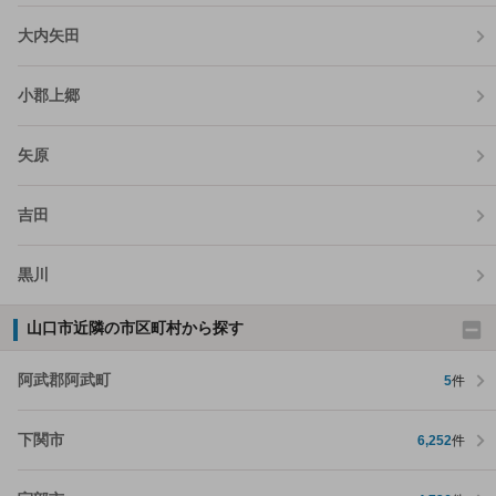
大内矢田
小郡上郷
矢原
吉田
黒川
山口市近隣の市区町村から探す
阿武郡阿武町
5
件
下関市
6,252
件