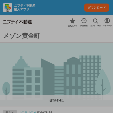
ニフティ不動産
ダウンロード
購入アプリ
カンタン検索
閲覧履歴
マイページ
お気に入り
メゾン黄金町
建物外観
所在地
山口県
山口市
黄金町8-35