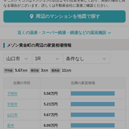
※ このアイコンはマンションのおおよその位置を表しており、実際の場所と異
なる場合がございます。詳しくは不動産会社に直接ご確認ください。
周辺のマンションを地図で探す
近くの温泉・スーパー銭湯・銭湯などの温浴施設
メゾン黄金町の周辺の家賃相場情報
5.67
3
11
平均値
最安値
最高値
万円
万円
万円
近隣の市区
近隣の家賃相場
下関市
5.58万円
宇部市
5.23万円
山口市
5.67万円
萩市
6.09万円