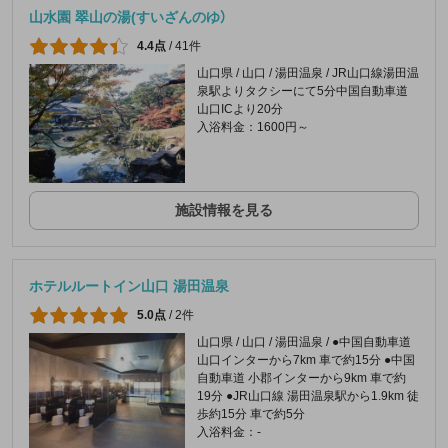
山水園 翠山の湯(すいざんのゆ）
4.4点
/
41件
山口県 / 山口 / 湯田温泉 / JR山口線湯田温
泉駅よりタクシーにて5分中国自動車道
山口ICより20分
入浴料金：1600円～
施設情報を見る
ホテルルートイン山口 湯田温泉
5.0点
/
2件
山口県 / 山口 / 湯田温泉 / ●中国自動車道
山口インターから7km 車で約15分 ●中国
自動車道 小郡インターから9km 車で約
19分 ●JR山口線 湯田温泉駅から1.9km 徒
歩約15分 車で約5分
入浴料金：-