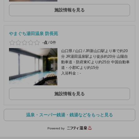
施設情報を見る
やまぐち湯田温泉 防長苑
-点
/
0件
山口県 / 山口 / JR新山口駅より車で約20
分 JR湯田温泉駅より徒歩約20分 山陽自
動車道・防府東ICより約25分 中国自動車
道・小郡ICより約15分
入浴料金：-
施設情報を見る
温泉・スーパー銭湯・銭湯などをもっと見る
Powered by