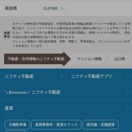
高知県
15,579
件
当サイトの物件及び不動産会社、外壁塗装業者の情報は検索パートナーが提供している情
報であり、ニフティライフスタイル株式会社は内容の責任を負わないことを予めご了承く
ださい。本サービス内でお客様が入力される個人情報は、検索パートナーが取得し、同社
免責
事項
の定める個人情報規約に従って取り扱われます。
マンション情報の一部の販売価格、賃料、間取り、専有面積は、マンションレビューのデ
ータを表示しています。
不動産・住宅情報のニフティ不動産
マンション情報
山口県
ニフティ不動産
ニフティ不動産アプリ
＼Because／ ニフティ不動産
賃貸
月極駐車場
賃貸事務所・賃貸オフィス
貸店舗・店舗賃貸