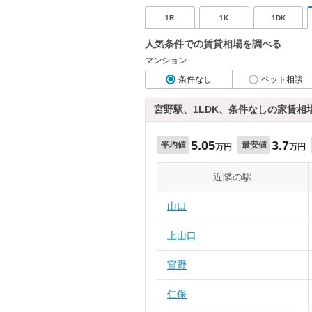
1R
1K
1DK
人気条件での賃貸相場を調べる
マンション
条件なし
ペット相談
宮野駅、1LDK、条件なしの家賃相
5.05
3.7
平均値
最安値
万円
万円
近隣の駅
山口
上山口
宮野
仁保