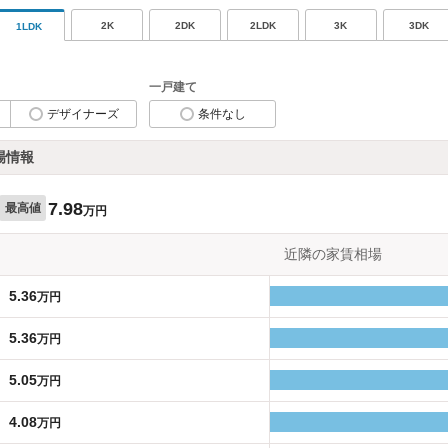
2K
2DK
2LDK
3K
3DK
1LDK
一戸建て
デザイナーズ
条件なし
場情報
7.98
最高値
万円
近隣の家賃相場
5.36
万円
5.36
万円
5.05
万円
4.08
万円