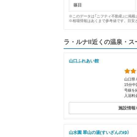
篠目
※このデータは「ニフティ不動産」に掲載さ
※相場情報はあくまで参考値です。目安
ラ・ルナII近くの温泉・
山口ふれあい館
山口県 
15分中
号線を
入浴料金
施設情報
山水園 翠山の湯(すいざんのゆ）