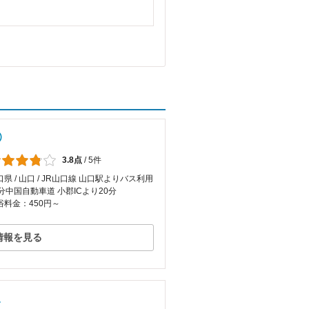
）
3.8点
/
5件
口県 / 山口 / JR山口線 山口駅よりバス利用
5分中国自動車道 小郡ICより20分
浴料金：450円～
情報を見る
泉