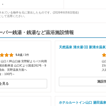
-
れている物件を元に算出したものです。(2026年8月8日現在)
として活用ください。
スーパー銭湯・銭湯など温浴施設情報
天然温泉 清水湯（旧 新清水温泉
5.0点
/
3件
/ 山口 / JR山口線 宮野駅よりバス利用
山
国自動車道 山口ICより国道262号・9
1
経由、宮野温泉方面へ
入
：100円～
施設
を見る
ホテルルートイン山口 湯田温