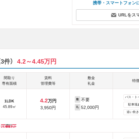
携帯・スマートフォン
URLをス
3件）
4.2～4.45万円
間取り
賃料
敷金
特
専有面積
管理費等
礼金
バス・ト
不要
4.2
敷
万円
1LDK
駐車場
45.89㎡
52,000円
3,950円
礼
追い炊き