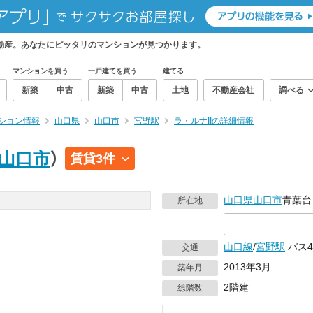
不動産。あなたにピッタリのマンションが見つかります。
マンションを買う
一戸建てを買う
建てる
新築
中古
新築
中古
土地
不動産会社
調べる
ション情報
山口県
山口市
宮野駅
ラ・ルナIIの詳細情報
山口市
）
賃貸3件
山口県
山口市
青葉台
所在地
山口線
/
宮野駅
バス4
交通
2013年3月
築年月
2階建
総階数