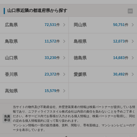
山口県近隣の都道府県から探す
広島県
岡山県
72,531
件
50,751
件
鳥取県
島根県
11,572
件
12,073
件
山口県
徳島県
33,230
件
14,683
件
香川県
愛媛県
23,372
件
30,492
件
高知県
15,579
件
当サイトの物件及び不動産会社、外壁塗装業者の情報は検索パートナーが提供している情
報であり、ニフティライフスタイル株式会社は内容の責任を負わないことを予めご了承く
ださい。本サービス内でお客様が入力される個人情報は、検索パートナーが取得し、同社
免責
事項
の定める個人情報規約に従って取り扱われます。
マンション情報の一部の販売価格、賃料、間取り、専有面積は、マンションレビューのデ
ータを表示しています。