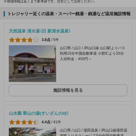
※相場情報はあくまで参考値です。目安として活用ください。
トレジャリー近くの温泉・スーパー銭湯・銭湯など温浴施設情報
天然温泉 清水湯（旧 新清水温泉）
3.8点
/
5件
山口県 / 山口 / JR山口線 山口駅よりバス
利用15分中国自動車道 小郡ICより20分
入浴料金：450円～
施設情報を見る
山水園 翠山の湯(すいざんのゆ）
4.4点
/
41件
山口県 / 山口 / 湯田温泉 / JR山口線湯田温
泉駅よりタクシーにて5分中国自動車道