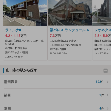
ラ・ルナII
福パレス ランデュール A
レオネク
4.2～4.45
7.3
4.8～5.9
万円
万円
万
山口線/宮野駅 バス4分 バス停下車
山口線/新山口駅 徒歩9分
山陽本線/新山
徒歩8分
山口県山口市小郡平成町2-9
山口県山口市陶4
山口県山口市青葉台
築20年 / 3階建
築12年1ヶ月 /
築13年5ヶ月 / 2階建
1LDK / 61.39㎡
1K / 27.80㎡
1LDK / 45.89㎡
山口市の駅から探す
湯田温泉
892
件
篠目
1
件
嘉川
4
件