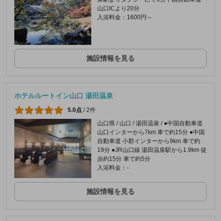
山口ICより20分
入浴料金：1600円～
施設情報を見る
ホテルルートイン山口 湯田温泉
5.0点
/
2件
山口県 / 山口 / 湯田温泉 / ●中国自動車道
山口インターから7km 車で約15分 ●中国
自動車道 小郡インターから9km 車で約
19分 ●JR山口線 湯田温泉駅から1.9km 徒
歩約15分 車で約5分
入浴料金：-
施設情報を見る