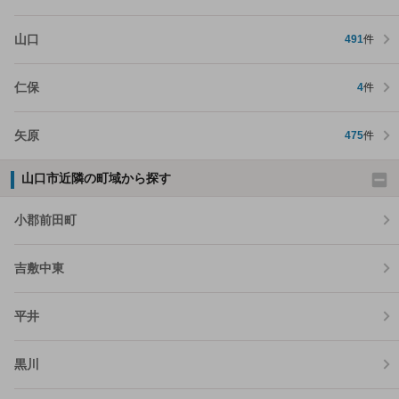
山口
491
件
仁保
4
件
矢原
475
件
山口市近隣の町域から探す
小郡前田町
吉敷中東
平井
黒川