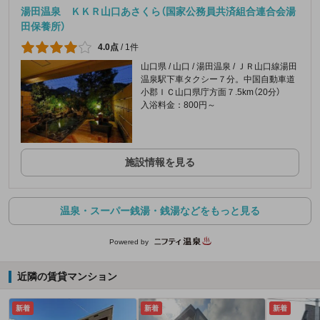
湯田温泉 ＫＫＲ山口あさくら（国家公務員共済組合連合会湯
田保養所）
4.0点
/
1件
山口県 / 山口 / 湯田温泉 / ＪＲ山口線湯田
温泉駅下車タクシー７分。中国自動車道
小郡ＩＣ山口県庁方面７.5km（20分）
入浴料金：800円～
施設情報を見る
温泉・スーパー銭湯・銭湯などをもっと見る
Powered by
近隣の賃貸マンション
新着
新着
新着