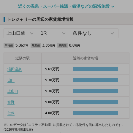
近くの温泉・スーパー銭湯・銭湯などの温浴施設
トレジャリーの周辺の家賃相場情報
5.36
3.35
8.8
平均値
最安値
最高値
万円
万円
万円
近隣の駅
近隣の家賃相場
湯田温泉
5.61万円
山口
5.38万円
上山口
5.36万円
宮野
5.06万円
仁保
4.08万円
※このデータは「ニフティ不動産」に掲載されている物件を元に算出したものです。
(2026年8月9日現在)