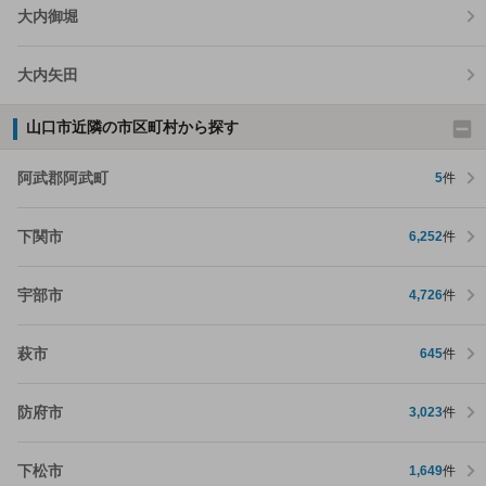
大内御堀
大内矢田
山口市近隣の市区町村から探す
阿武郡阿武町
5
件
下関市
6,252
件
宇部市
4,726
件
萩市
645
件
防府市
3,023
件
下松市
1,649
件