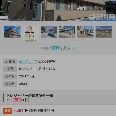
14枚の写真を見る
所在地
山口県
山口市
上竪小路89‐16
交通
山口線/上山口駅 徒歩14分
築年月
2011年3月
総階数
3階建
トレジャリーの賃貸物件一覧
7.68万円
（1件）
7.68
万円
（管理費5,500円）
賃貸