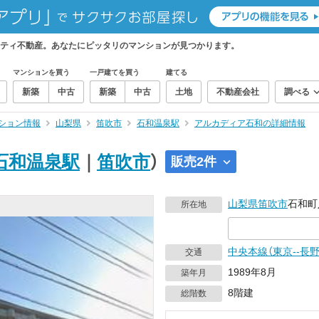
ティ不動産。あなたにピッタリのマンションが見つかります。
マンションを買う
一戸建てを買う
建てる
新築
中古
新築
中古
土地
不動産会社
調べる
ション情報
山梨県
笛吹市
石和温泉駅
アルカディア石和の詳細情報
石和温泉駅
｜
笛吹市
）
販売2件
山梨県
笛吹市
石和町
所在地
中央本線（東京--長野
交通
1989年8月
築年月
8階建
総階数