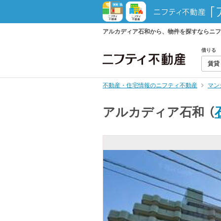
アルカディア石和から、物件を探すならニフ
借りる
賃貸
不動産・住宅情報のニフティ不動産
マン
アルカディア石和
（