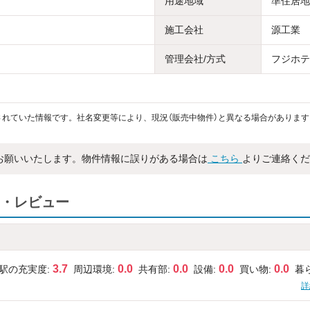
用途地域
準住居地
施工会社
源工業
管理会社/方式
フジホテル
れていた情報です。社名変更等により、現況（販売中物件）と異なる場合があります
お願いいたします。物件情報に誤りがある場合は
こちら
よりご連絡くだ
・レビュー
3.7
0.0
0.0
0.0
0.0
駅の充実度:
周辺環境:
共有部:
設備:
買い物:
暮
詳