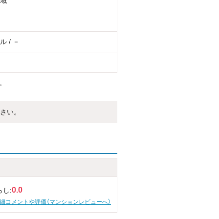
域
 / －
。
さい。
0.0
らし:
細コメントや評価（マンションレビューへ）