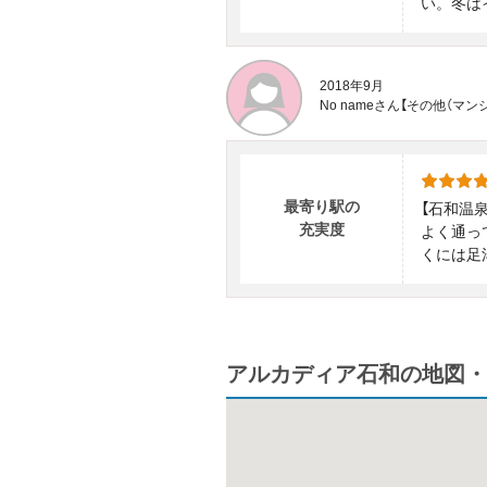
い。冬は
2018年9月
No nameさん【その他（
最寄り駅の
【石和温
充実度
よく通っ
くには足
アルカディア石和の地図・