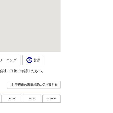
リーニング
警察
会社に直接ご確認ください。
甲府市の家賃相場に切り替える
5LDK～
3LDK
4LDK