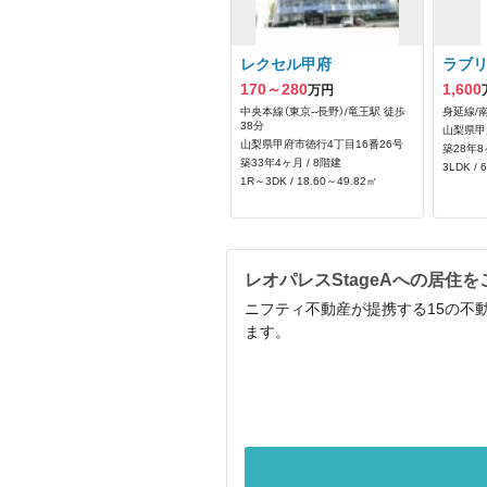
レクセル甲府
ラブ
170～280
1,600
万円
中央本線（東京--長野）/竜王駅 徒歩
身延線/
38分
山梨県甲
山梨県甲府市徳行4丁目16番26号
築28年8
築33年4ヶ月 / 8階建
3LDK / 
1R～3DK / 18.60～49.82㎡
レオパレスStageAへの居住
ニフティ不動産が提携する15の不
ます。