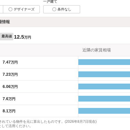
一戸建て
デザイナーズ
条件なし
場情報
12.5
最高値
万円
近隣の家賃相場
7.47
万円
7.23
万円
6.06
万円
7.6
万円
8.1
万円
れている物件を元に算出したものです。(2026年8月7日現在)
として活用ください。