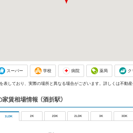
スーパー
学校
病院
薬局
ク
を表しており、実際の場所と異なる場合がございます。詳しくは不動産
辺の家賃相場情報
（酒折駅）
2K
2DK
2LDK
3K
3DK
1LDK