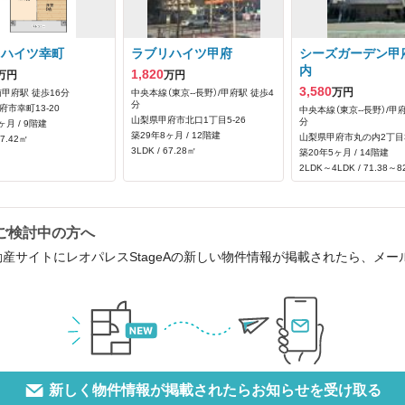
リハイツ幸町
ラブリハイツ甲府
シーズガーデン甲
内
1,820
万円
万円
3,580
万円
南甲府駅 徒歩16分
中央本線（東京--長野）/甲府駅 徒歩4
分
府市幸町13-20
中央本線（東京--長野）/甲
山梨県甲府市北口1丁目5-26
分
ヶ月 / 9階建
築29年8ヶ月 / 12階建
山梨県甲府市丸の内2丁目3
67.42㎡
3LDK / 67.28㎡
築20年5ヶ月 / 14階建
2LDK～4LDK / 71.38～8
をご検討中の方へ
動産サイトにレオパレスStageAの新しい物件情報が掲載されたら、メ
新しく物件情報が掲載されたらお知らせを受け取る