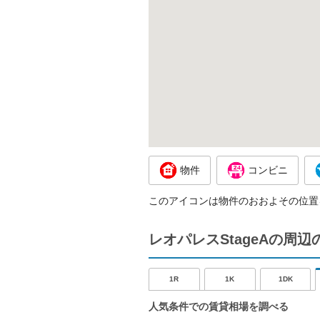
物件
コンビニ
このアイコンは物件のおおよその位置
レオパレスStageAの周
1R
1K
1DK
人気条件での賃貸相場を調べる