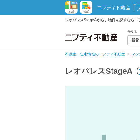
レオパレスStageAから、物件を探すなら
借りる
賃貸
不動産・住宅情報のニフティ不動産
マン
レオパレスStageA
（