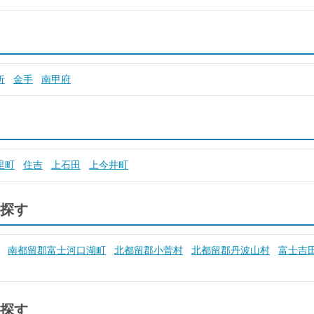
折
金手
南甲府
里町
住吉
上石田
上今井町
探す
南都留郡富士河口湖町
北都留郡小菅村
北都留郡丹波山村
富士吉
探す