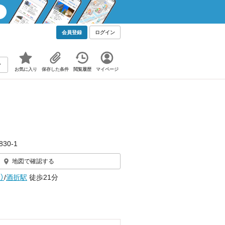
会員登録
ログイン
お気に入り
保存した条件
閲覧履歴
マイページ
30‐1
地図で確認する
）
/
酒折駅
徒歩21分