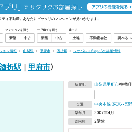
ニフティ不動産。あなたにピッタリのマンションが見つかります。
マンションを買う
一戸建てを買う
建てる
新築
中古
新築
中古
土地
不動産会社
調べる
ション情報
山梨県
甲府市
酒折駅
レオパレスStageAの詳細情報
酒折駅
｜
甲府市
）
山梨県
甲府市
横根町8
所在地
中央本線（東京--長野
交通
2007年4月
築年月
2階建
総階数