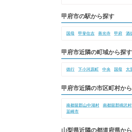
甲府市の駅から探す
国母
甲斐住吉
善光寺
甲府
酒
甲府市近隣の町域から探す
徳行
下小河原町
中央
国母
大
甲府市近隣の市区町村から
南都留郡山中湖村
南都留郡鳴沢村
韮崎市
山梨県近隣の都道府県から