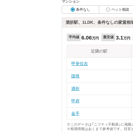
マンション
条件なし
ペット相談
酒折駅、1LDK、条件なしの家賃相
6.06
3.1
平均値
最安値
万円
万円
近隣の駅
甲斐住吉
国母
酒折
甲府
金手
※このデータは「ニフティ不動産」に掲載さ
※相場情報はあくまで参考値です。目安