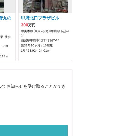
府丸の
甲府北口プラザビル
300
万円
中央本線（東京--長野）/甲府駅 徒歩4
分
府駅 徒歩9
山梨県甲府市北口1丁目2-14
築39年10ヶ月 / 10階建
2-19
1R / 23.92～24.01㎡
2.18㎡
ールでお知らせを受け取ることができ