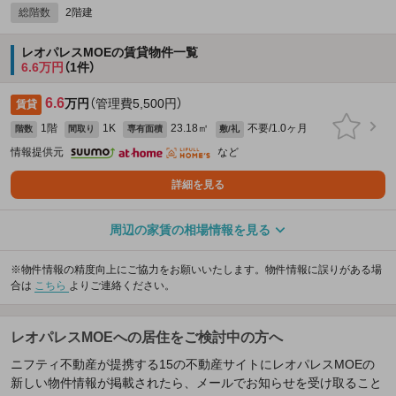
総階数
2階建
レオパレスMOEの賃貸物件一覧
6.6万円
（1件）
6.6
万円
（管理費5,500円）
賃貸
1階
1K
23.18㎡
不要/1.0ヶ月
階数
間取り
専有面積
敷/礼
情報提供元
など
詳細を見る
周辺の家賃の相場情報を見る
※物件情報の精度向上にご協力をお願いいたします。物件情報に誤りがある場
合は
こちら
よりご連絡ください。
レオパレスMOEへの居住をご検討中の方へ
ニフティ不動産が提携する15の不動産サイトにレオパレスMOEの
新しい物件情報が掲載されたら、メールでお知らせを受け取ること