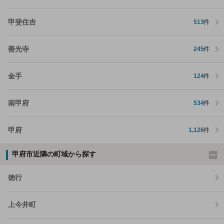
甲斐住吉
513
件
善光寺
245
件
金手
124
件
南甲府
534
件
甲府
1,126
件
甲府市近隣の町域から探す
徳行
上今井町