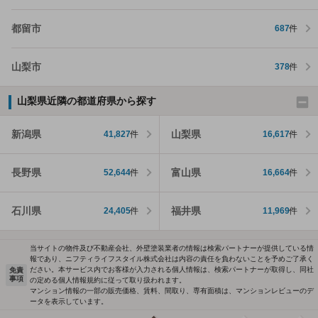
都留市
687
件
山梨市
378
件
山梨県近隣の都道府県から探す
新潟県
山梨県
41,827
件
16,617
件
長野県
富山県
52,644
件
16,664
件
石川県
福井県
24,405
件
11,969
件
当サイトの物件及び不動産会社、外壁塗装業者の情報は検索パートナーが提供している情
報であり、ニフティライフスタイル株式会社は内容の責任を負わないことを予めご了承く
ださい。本サービス内でお客様が入力される個人情報は、検索パートナーが取得し、同社
免責
事項
の定める個人情報規約に従って取り扱われます。
マンション情報の一部の販売価格、賃料、間取り、専有面積は、マンションレビューのデ
ータを表示しています。