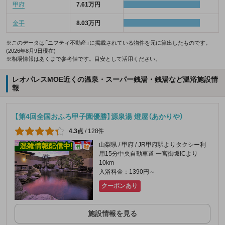
甲府
7.61万円
金手
8.03万円
※このデータは「ニフティ不動産」に掲載されている物件を元に算出したものです。
(2026年8月9日現在)
※相場情報はあくまで参考値です。目安として活用ください。
レオパレスMOE近くの温泉・スーパー銭湯・銭湯など温浴施設情
報
【第4回全国おふろ甲子園優勝】源泉湯 燈屋（あかりや）
4.3点
/
128件
山梨県 / 甲府 / JR甲府駅よりタクシー利
用15分中央自動車道 一宮御坂ICより
10km
入浴料金：1390円～
クーポンあり
施設情報を見る