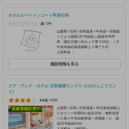
ホテルルートインコート甲府石和
-点
/
0件
山梨県 / 石和 / 石和温泉 / 中央道一宮御坂
ＩＣより国道137号経由→国道20号甲
府・諏訪方面に向かって車で10分・ＪＲ
中央本線石和温泉駅より車で５分
入浴料金：-
施設情報を見る
クア・アンド・ホテル 石和健康ランド（いさわけんこうラン
ド）
4.0点
/
42件
山梨県 / 石和 / 石和温泉 / JR石和温泉駅よ
りタクシー利用5分,徒歩20分、無料送迎
バス有り中央自動車道一宮御坂ＩＣ、国
道20号経由25分
入浴料金：1980円～