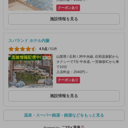
クーポンあり
施設情報を見る
スパランド ホテル内藤
4.5点
/
51件
山梨県 / 石和 / JR中央線､石和温泉駅から
タクシーで7分 中央道､一宮御坂ICから車
で10分
入浴料金：2040円～
クーポンあり
施設情報を見る
温泉・スーパー銭湯・銭湯などをもっと見る
Powered by