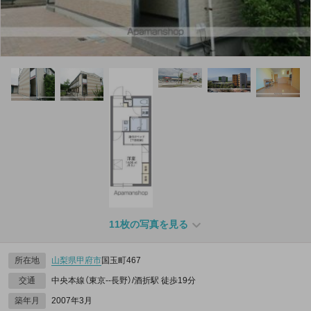
11枚の写真を見る
所在地
山梨県
甲府市
国玉町467
交通
中央本線（東京--長野）/酒折駅 徒歩19分
築年月
2007年3月