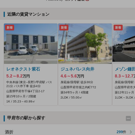
近隣の賃貸マンション
新着
新着
新着
レオネクスト紫石
ジュネパレス向井
メゾン鎌
5.2～8.2
4.6～5.6
8.3～12.7
万円
万円
中央本線（東京--長野）/甲府駅 バス
身延線/国母駅 徒歩36分
身延線/国母駅 
21分 バス停下車 徒歩4分
山梨県甲府市堀之内町772
山梨県甲府市大里
山梨県甲府市千塚4丁目2-17
築34年5ヶ月 / 4階建
築12年11ヶ月 
築15年10ヶ月 / 2階建
2LDK / 55.00㎡
1LDK～3LDK /
1K / 35.23～40.99㎡
甲府市の駅から探す
酒折
299
件