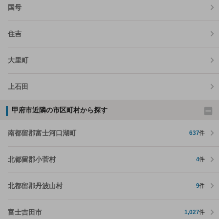
国母
住吉
大里町
上石田
甲府市近隣の市区町村から探す
南都留郡富士河口湖町
637
件
北都留郡小菅村
4
件
北都留郡丹波山村
9
件
富士吉田市
1,027
件