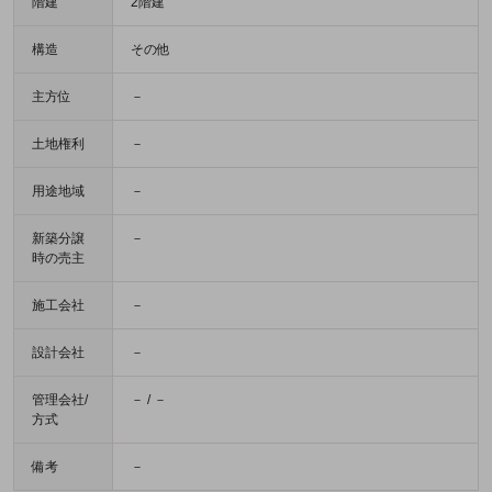
階建
2階建
構造
その他
主方位
－
土地権利
－
用途地域
－
新築分譲
－
時の売主
施工会社
－
設計会社
－
管理会社/
－ / －
方式
備考
－