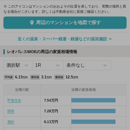
※ このアイコンはマンションのおおよその位置を表しており、実際の場所と異
なる場合がございます。詳しくは不動産会社に直接ご確認ください。
周辺のマンションを地図で探す
近くの温泉・スーパー銭湯・銭湯などの温浴施設
レオパレスMOEの周辺の家賃相場情報
6.13
3.1
12.5
平均値
最安値
最高値
万円
万円
万円
近隣の駅
近隣の家賃相場
甲斐住吉
7.54万円
国母
7.28万円
酒折
6.13万円