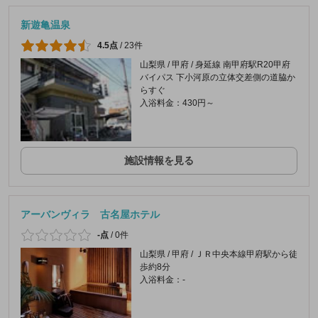
新遊亀温泉
4.5点
/
23件
山梨県 / 甲府 / 身延線 南甲府駅R20甲府
バイパス 下小河原の立体交差側の道脇か
らすぐ
入浴料金：430円～
施設情報を見る
アーバンヴィラ 古名屋ホテル
-点
/
0件
山梨県 / 甲府 / ＪＲ中央本線甲府駅から徒
歩約8分
入浴料金：-