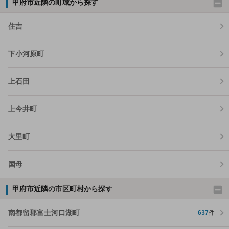
甲府市近隣の町域から探す
住吉
下小河原町
上石田
上今井町
大里町
国母
甲府市近隣の市区町村から探す
南都留郡富士河口湖町
637
件