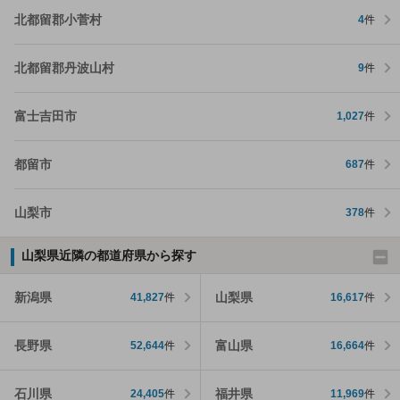
北都留郡小菅村
4
件
北都留郡丹波山村
9
件
富士吉田市
1,027
件
都留市
687
件
山梨市
378
件
山梨県近隣の都道府県から探す
新潟県
山梨県
41,827
件
16,617
件
長野県
富山県
52,644
件
16,664
件
石川県
福井県
24,405
件
11,969
件