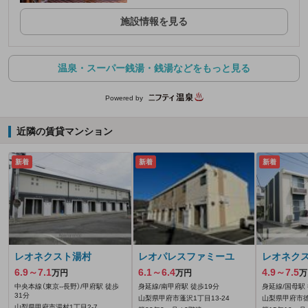
施設情報を見る
温泉・スーパー銭湯・銭湯などをもっと見る
Powered by
近隣の賃貸マンション
新着
新着
新着
レオネクスト湯村
レオパレスファミーユ
レオネクス
6.9～7.1
6.1～6.4
4.9～7.5
万円
万円
万
中央本線（東京--長野）/甲府駅 徒歩
身延線/南甲府駅 徒歩19分
身延線/国母駅 
31分
山梨県甲府市蓬沢1丁目13-24
山梨県甲府市徳
山梨県甲府市湯村1丁目2-7