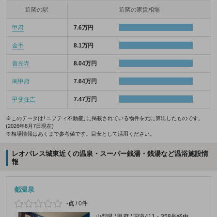
近隣の駅
近隣の家賃相場
甲府
7.6万円
金手
8.1万円
善光寺
8.04万円
南甲府
7.64万円
甲斐住吉
7.47万円
※このデータは「ニフティ不動産」に掲載されている物件を元に算出したものです。
(2026年8月7日現在)
※相場情報はあくまで参考値です。目安として活用ください。
レオパレス城東近くの温泉・スーパー銭湯・銭湯など温浴施設情
報
都温泉
-点
/
0件
山梨県 / 甲府 / 国道411・358号経由