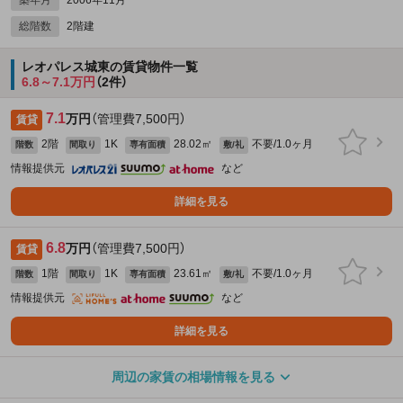
総階数
2階建
レオパレス城東の賃貸物件一覧
6.8～7.1万円
（2件）
7.1
万円
（管理費7,500円）
賃貸
2階
1K
28.02㎡
不要/1.0ヶ月
階数
間取り
専有面積
敷/礼
情報提供元
など
詳細を見る
6.8
万円
（管理費7,500円）
賃貸
1階
1K
23.61㎡
不要/1.0ヶ月
階数
間取り
専有面積
敷/礼
情報提供元
など
詳細を見る
周辺の家賃の相場情報を見る