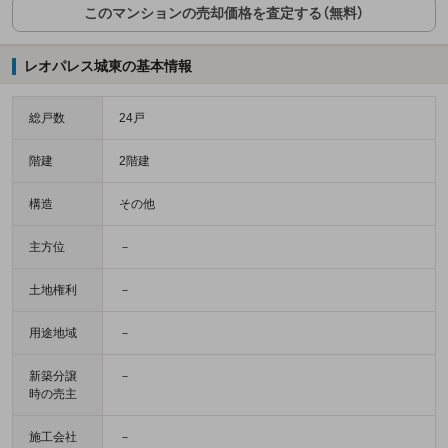
このマンションの売却価格を査定する（無料）
レオパレス城東の基本情報
総戸数
24戸
階建
2階建
構造
その他
主方位
－
土地権利
－
用途地域
－
新築分譲
－
時の売主
施工会社
－