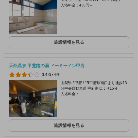
入浴料金：430円～
施設情報を見る
天然温泉 甲斐路の湯 ドーミーイン甲府
3.4点
/
4件
山梨県 / 甲府 / JR甲府駅南口より徒歩13
分中央自動車道 甲府南ICより15分
入浴料金：-
施設情報を見る