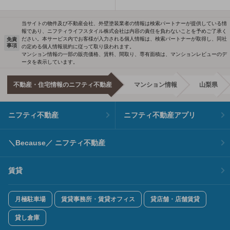
当サイトの物件及び不動産会社、外壁塗装業者の情報は検索パートナーが提供している情
報であり、ニフティライフスタイル株式会社は内容の責任を負わないことを予めご了承く
ださい。本サービス内でお客様が入力される個人情報は、検索パートナーが取得し、同社
免責
事項
の定める個人情報規約に従って取り扱われます。
マンション情報の一部の販売価格、賃料、間取り、専有面積は、マンションレビューのデ
ータを表示しています。
不動産・住宅情報のニフティ不動産
マンション情報
山梨県
ニフティ不動産
ニフティ不動産アプリ
＼Because／ ニフティ不動産
賃貸
月極駐車場
賃貸事務所・賃貸オフィス
貸店舗・店舗賃貸
貸し倉庫