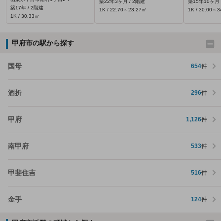
築22年3ヶ月 / 2階建
築15年10ヶ月 
築17年 / 2階建
1K / 22.70～23.27㎡
1K / 30.00～
1K / 30.33㎡
甲府市の駅から探す
国母
654
件
酒折
296
件
甲府
1,126
件
南甲府
533
件
甲斐住吉
516
件
金手
124
件