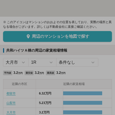
※ このアイコンはマンションのおおよその位置を表しており、実際の場所と異
なる場合がございます。詳しくは不動産会社に直接ご確認ください。
周辺のマンションを地図で探す
共和ハイツＡ棟の周辺の家賃相場情報
3.2
3.2
3.2
平均値
最安値
最高値
万円
万円
万円
近隣の市区
近隣の家賃相場
都留市
6.32万円
山梨市
5.23万円
大月市
3.2万円