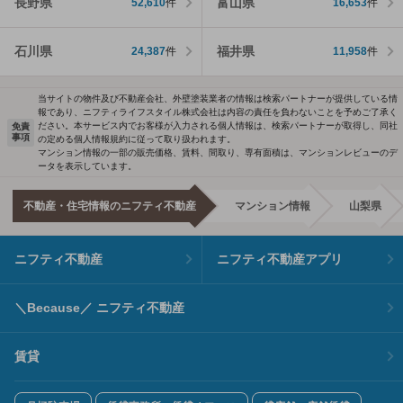
長野県
富山県
52,610
件
16,653
件
石川県
福井県
24,387
件
11,958
件
当サイトの物件及び不動産会社、外壁塗装業者の情報は検索パートナーが提供している情
報であり、ニフティライフスタイル株式会社は内容の責任を負わないことを予めご了承く
ださい。本サービス内でお客様が入力される個人情報は、検索パートナーが取得し、同社
免責
事項
の定める個人情報規約に従って取り扱われます。
マンション情報の一部の販売価格、賃料、間取り、専有面積は、マンションレビューのデ
ータを表示しています。
不動産・住宅情報のニフティ不動産
マンション情報
山梨県
ニフティ不動産
ニフティ不動産アプリ
＼Because／ ニフティ不動産
賃貸