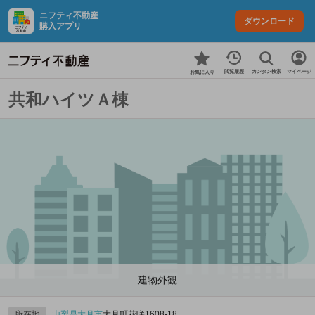
ニフティ不動産
ダウンロード
購入アプリ
カンタン検索
閲覧履歴
マイページ
お気に入り
共和ハイツＡ棟
建物外観
所在地
山梨県
大月市
大月町花咲1608‐18