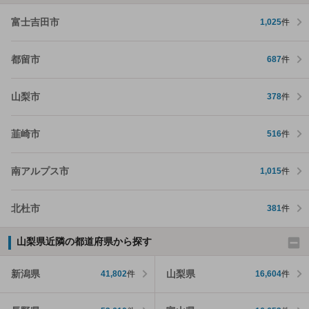
富士吉田市
1,025
件
都留市
687
件
山梨市
378
件
韮崎市
516
件
南アルプス市
1,015
件
北杜市
381
件
山梨県近隣の都道府県から探す
新潟県
山梨県
41,802
件
16,604
件