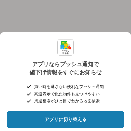
アプリならプッシュ通知で
値下げ情報をすぐにお知らせ
対応機種
個人情報保護ポリシー
利用規約
運営会社
✔️
買い時を逃さない便利なプッシュ通知
ヘルプ・お問い合わせ
採用情報
✔️
高速表示で似た物件も見つけやすい
✔️
周辺相場がひと目でわかる地図検索
アプリに切り替える
©NIFTY Lifestyle Co., Ltd.