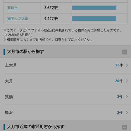
韮崎市
5.63万円
南アルプス市
6.44万円
※このデータは「ニフティ不動産」に掲載されている物件を元に算出したものです。
(2026年8月6日現在)
※相場情報はあくまで参考値です。目安として活用ください。
大月市の駅から探す
上大月
12
件
大月
20
件
猿橋
3
件
鳥沢
2
件
大月市近隣の市区町村から探す