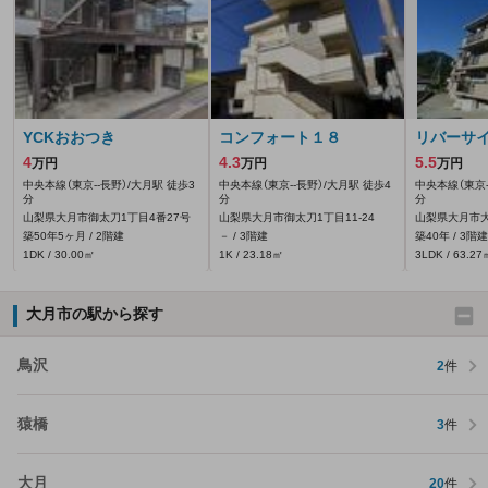
YCKおおつき
コンフォート１８
リバーサ
4
4.3
5.5
万円
万円
万円
中央本線（東京--長野）/大月駅 徒歩3
中央本線（東京--長野）/大月駅 徒歩4
中央本線（東京-
分
分
分
山梨県大月市御太刀1丁目4番27号
山梨県大月市御太刀1丁目11-24
山梨県大月市大
築50年5ヶ月 / 2階建
－ / 3階建
築40年 / 3階建
1DK / 30.00㎡
1K / 23.18㎡
3LDK / 63.27
大月市の駅から探す
鳥沢
2
件
猿橋
3
件
大月
20
件