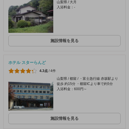
山梨県 / 大月
入浴料金：-
施設情報を見る
ホテル スターらんど
4.3点
/
4件
山梨県 / 都留 / ・富士急行線 赤坂駅より
徒歩 約15分 ・都留ICより車で約5分
入浴料金：600円～
施設情報を見る