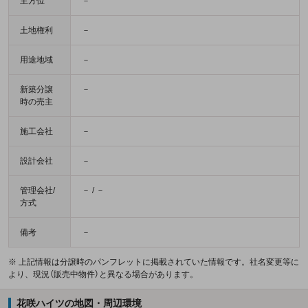
主方位
－
土地権利
－
用途地域
－
新築分譲
－
時の売主
施工会社
－
設計会社
－
管理会社/
－ / －
方式
備考
－
※ 上記情報は分譲時のパンフレットに掲載されていた情報です。社名変更等に
より、現況（販売中物件）と異なる場合があります。
花咲ハイツの地図・周辺環境