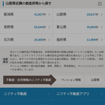
山梨県近隣の都道府県から探す
新潟県
山梨県
41,827
件
16,617
件
長野県
富山県
52,644
件
16,664
件
石川県
福井県
24,405
件
11,969
件
当サイトの物件及び不動産会社、外壁塗装業者の情報は検索パートナーが提供している情
報であり、ニフティライフスタイル株式会社は内容の責任を負わないことを予めご了承く
ださい。本サービス内でお客様が入力される個人情報は、検索パートナーが取得し、同社
免責
事項
の定める個人情報規約に従って取り扱われます。
マンション情報の一部の販売価格、賃料、間取り、専有面積は、マンションレビューのデ
ータを表示しています。
不動産・住宅情報のニフティ不動産
マンション情報
山梨県
ニフティ不動産
ニフティ不動産アプリ