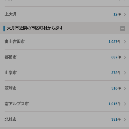
上大月
12
件
大月市近隣の市区町村から探す
富士吉田市
1,027
件
都留市
687
件
山梨市
378
件
韮崎市
516
件
南アルプス市
1,015
件
北杜市
381
件