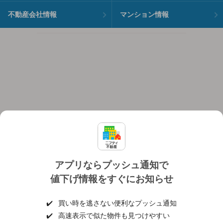
不動産会社情報
マンション情報
アプリならプッシュ通知で
値下げ情報をすぐにお知らせ
対応機種
個人情報保護ポリシー
利用規約
運営会社
✔️
買い時を逃さない便利なプッシュ通知
ヘルプ・お問い合わせ
採用情報
✔️
高速表示で似た物件も見つけやすい