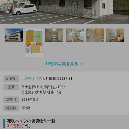
19枚の写真を見る
所在地
山梨県
大月市
大月町花咲1137‐31
交通
富士急行/上大月駅 徒歩10分
富士急行/大月駅 徒歩17分
築年月
1988年6月
総階数
3階建
花咲ハイツの賃貸物件一覧
3.9万円
（1件）