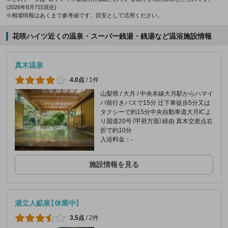
(2026年8月7日現在)
※相場情報はあくまで参考値です。目安として活用ください。
花咲ハイツ近くの温泉・スーパー銭湯・銭湯など温浴施設情報
真木温泉
4.0点
/
1件
山梨県 / 大月 / 中央本線大月駅からハマイ
バ前行きバスで15分 辻下車徒歩5分又は
タクシーで約15分中央自動車道大月ICよ
り国道20号（甲府方面）経由 真木交差点右
折で約10分
入浴料金：-
施設情報を見る
湯立人鉱泉【休業中】
3.5点
/
2件