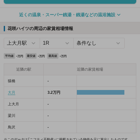
近くの温泉・スーパー銭湯・銭湯などの温浴施設
花咲ハイツの周辺の家賃相場情報
-
-
-
平均値
最安値
最高値
万円
万円
万円
近隣の駅
近隣の家賃相場
猿橋
-
大月
3.2万円
上大月
-
梁川
-
鳥沢
-
※このデータは「ニフティ不動産」に掲載されている物件を元に算出したものです。