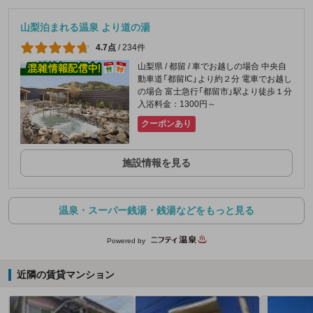
山梨泊まれる温泉 より道の湯
4.7点
/
234件
山梨県 / 都留 / 車でお越しの場合 中央自
動車道「都留IC」より約２分 電車でお越し
の場合 富士急行「都留市」駅より徒歩１分
入浴料金：1300円～
クーポンあり
施設情報を見る
温泉・スーパー銭湯・銭湯などをもっと見る
Powered by
近隣の賃貸マンション