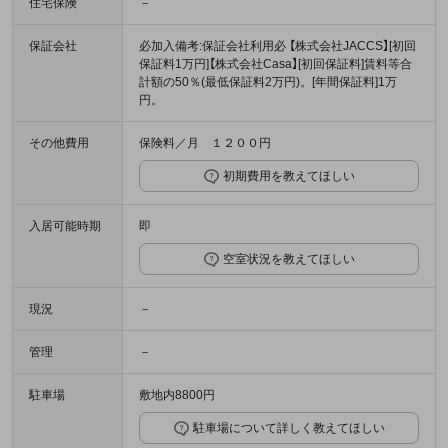
住宅保険
－
保証会社
必加入備考:保証会社利用必 【株式会社JACCS】[初回
保証料1万円]【株式会社Casa】[初回保証料]賃料等合
計額の50％(最低保証料2万円)。[年間保証料]1万
円。
その他費用
保険料／月 １２００円
初期費用を教えてほしい
入居可能時期
即
空室状況を教えてほしい
現況
－
管理
－
駐車場
敷地内8800円
駐車場について詳しく教えてほしい