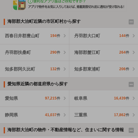
海部郡大治町近隣の市区町村から探す
西春日井郡豊山町
丹羽郡大口町
194
件
144
件
丹羽郡扶桑町
海部郡蟹江町
290
件
264
件
知多郡阿久比町
知多郡東浦町
132
件
206
件
愛知県近隣の都道府県から探す
愛知県
岐阜県
97,215
件
16,439
件
静岡県
三重県
41,037
件
17,862
件
海部郡大治町の物件・不動産情報など、住まいに関する情報