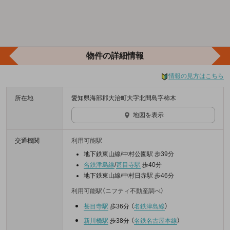
物件の詳細情報
情報の見方はこちら
所在地
愛知県海部郡大治町大字北間島字柿木
地図を表示
交通機関
利用可能駅
地下鉄東山線/中村公園駅 歩39分
名鉄津島線
/
甚目寺駅
歩40分
地下鉄東山線/中村日赤駅 歩46分
利用可能駅（ニフティ不動産調べ）
甚目寺駅
歩36分
（
名鉄津島線
）
新川橋駅
歩38分
（
名鉄名古屋本線
）