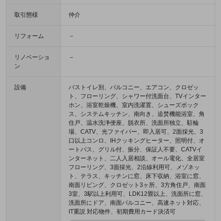
取引態様
仲介
リフォーム
－
リノベーショ
－
ン
設備
バストイレ別、バルコニー、エアコン、クロゼッ
ト、フローリング、シャワー付洗面台、TVインター
ホン、浴室乾燥機、室内洗濯置、シューズボック
ス、システムキッチン、南向き、追焚機能浴室、角
住戸、温水洗浄便座、脱衣所、洗面所独立、駐輪
場、CATV、光ファイバー、即入居可、2面採光、3
口以上コンロ、IHクッキングヒーター、照明付、オ
ートバス、グリル付、振分、保証人不要、CATVイ
ンターネット、二人入居相談、オール電化、全居室
フローリング、3面採光、2沿線利用可、メゾネッ
ト、テラス、キッチンに窓、床下収納、浴室に窓、
南面リビング、クロゼット3ヶ所、3方角住戸、南面
3室、3駅以上利用可、LDK12畳以上、洗面所に窓、
洗面所にドア、南面バルコニー、高速ネット対応、
IT重説 対応物件、初期費用カード決済可