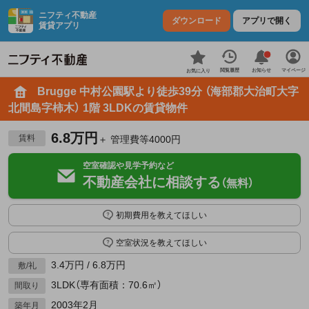
ニフティ不動産
ダウンロード
アプリで開く
賃貸アプリ
お知らせ
閲覧履歴
マイページ
お気に入り
Brugge 中村公園駅より徒歩39分 （海部郡大治町大字
北間島字柿木） 1階 3LDKの賃貸物件
6.8万円
賃料
＋ 管理費等4000円
空室確認や見学予約など
不動産会社に相談する
（無料）
初期費用を教えてほしい
空室状況を教えてほしい
3.4万円 / 6.8万円
敷/礼
3LDK（専有面積：70.6㎡）
間取り
2003年2月
築年月