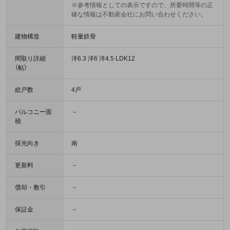
※参考情報としての表示ですので、所要時間等の正
確な情報は不動産会社にお問い合わせください。
建物構造
軽量鉄骨
間取り詳細
洋6.3 洋6 洋4.5 LDK12
（帖）
総戸数
4戸
バルコニー面
－
積
採光向き
南
更新料
－
償却・敷引
－
保証金
－