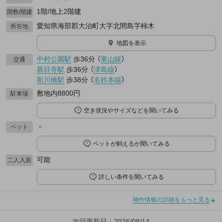
1階/地上2階建
階数/階建
愛知県海部郡大治町大字北間島字柿木
所在地
地図を表示
中村公園駅
歩36分
（
東山線
）
交通
甚目寺駅
歩36分
（
津島線
）
新川橋駅
歩38分
（
名鉄本線
）
敷地内8800円
駐車場
空き状況やサイズなどを聞いてみる
－
ペット
ペットが飼えるか聞いてみる
可能
二人入居
詳しい条件を聞いてみる
物件情報の詳細をもっと見る
次回更新日：2026/08/14