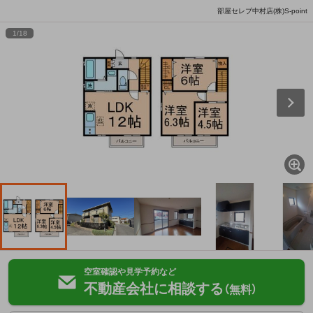
部屋セレブ中村店(株)S-point
1
/
18
空室確認や見学予約など
不動産会社に相談する
（無料）