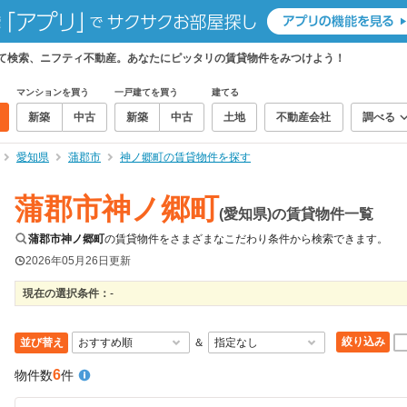
めて検索、ニフティ不動産。あなたにピッタリの賃貸物件をみつけよう！
マンションを買う
一戸建てを買う
建てる
新築
中古
新築
中古
土地
不動産会社
調べる
愛知県
蒲郡市
神ノ郷町の賃貸物件を探す
蒲郡市神ノ郷町
(愛知県)の賃貸物件一覧
蒲郡市神ノ郷町
の賃貸物件をさまざまなこだわり条件から検索できます。
2026年05月26日
更新
現在の選択条件：
-
絞り込み
並び替え
＆
6
物件数
件