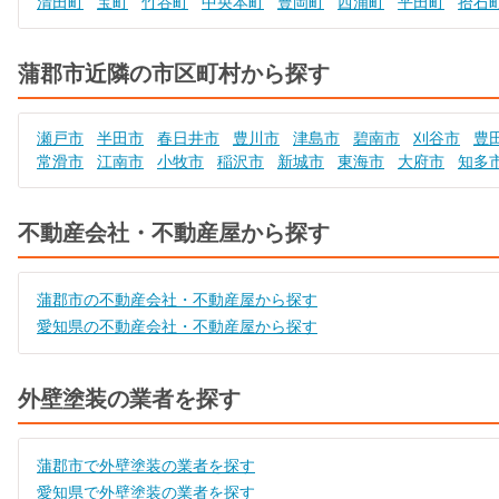
清田町
宝町
竹谷町
中央本町
豊岡町
西浦町
平田町
拾石
蒲郡市近隣の市区町村から探す
瀬戸市
半田市
春日井市
豊川市
津島市
碧南市
刈谷市
豊
常滑市
江南市
小牧市
稲沢市
新城市
東海市
大府市
知多
不動産会社・不動産屋から探す
蒲郡市の不動産会社・不動産屋から探す
愛知県の不動産会社・不動産屋から探す
外壁塗装の業者を探す
蒲郡市で外壁塗装の業者を探す
愛知県で外壁塗装の業者を探す