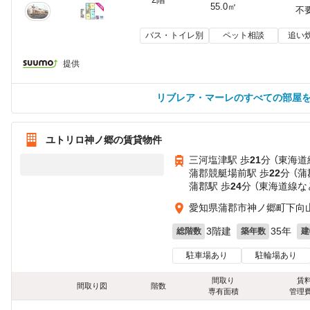
55.0㎡
不
バス・トイレ別
ペット相談
追い
提供
リブレア・マーレのすべての部屋
ユトリロ神ノ郷の賃貸物件
三河塩津駅 歩
21
分 （東海道
蒲郡競艇場前駅 歩
22
分 （蒲
蒲郡駅 歩
24
分 （東海道線
な
愛知県蒲郡市神ノ郷町下向
3階建
35年
総階数
築年数
建
駐車場あり
駐輪場あり
間取り
賃
間取り図
階数
専有面積
管理