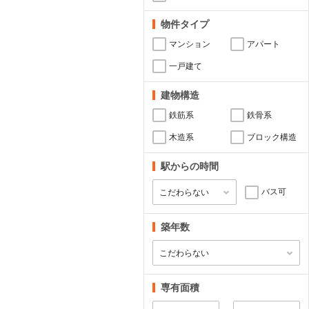
物件タイプ
マンション
アパート
一戸建て
建物構造
鉄筋系
鉄骨系
木造系
ブロック構造
駅からの時間
バス可
築年数
専有面積