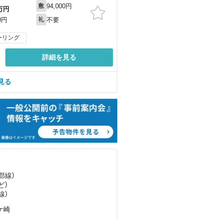
94,000円
敷
万円
不要
0円
礼
ーリング
詳細を見る
見る
郡線）
ど
）
線）
ケ崎