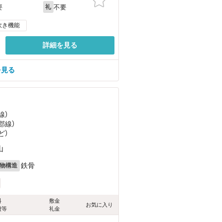
不要
要
礼
炊き機能
詳細を見る
を見る
線）
郡線）
ど
）
山
鉄骨
物構造
料
敷金
お気に入り
費等
礼金