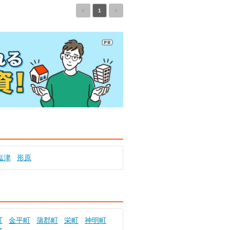
<
1
>
塩津
形原
町
金平町
蒲郡町
栄町
神明町