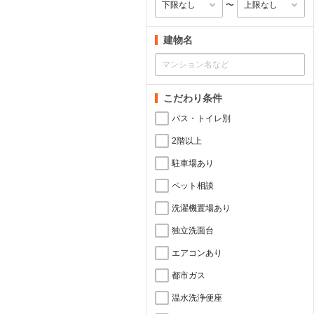
〜
建物名
こだわり条件
バス・トイレ別
2階以上
駐車場あり
ペット相談
洗濯機置場あり
独立洗面台
エアコンあり
都市ガス
温水洗浄便座