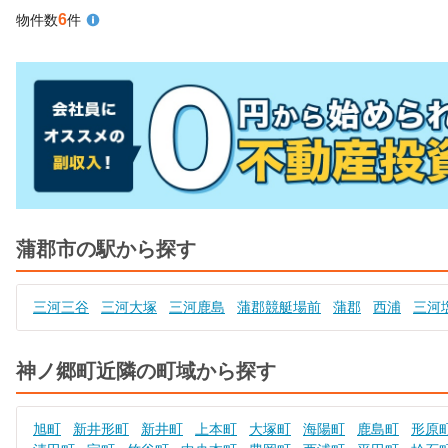
6
物件数
件
蒲郡市の駅から探す
三河三谷
三河大塚
三河鹿島
蒲郡競艇場前
蒲郡
西浦
三河
神ノ郷町近隣の町域から探す
旭町
新井形町
新井町
上本町
大塚町
海陽町
鹿島町
形原