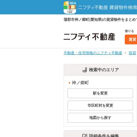
蒲郡市神ノ郷町(愛知県)の賃貸物件をまと
借りる
賃貸
不動産・住宅情報のニフティ不動産
賃貸
検索中のエリア
神ノ郷町
駅を変更
市区町村を変更
地図から探す
詳細条件を編集