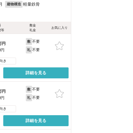
月
軽量鉄骨
建物構造
料
敷金
お気に入り
費等
礼金
不要
敷
万円
不要
0円
礼
向き
詳細を見る
不要
敷
万円
不要
0円
礼
向き
詳細を見る