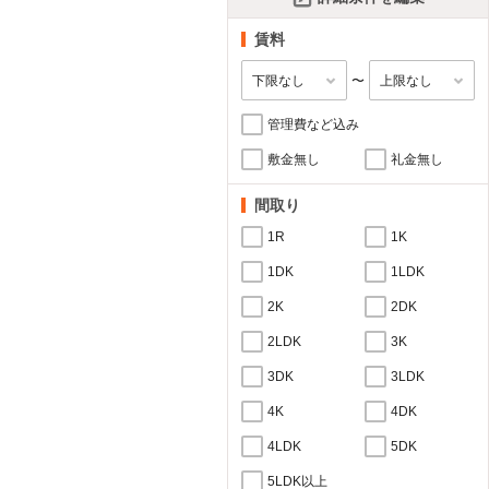
賃料
〜
管理費など込み
敷金無し
礼金無し
間取り
1R
1K
1DK
1LDK
2K
2DK
2LDK
3K
3DK
3LDK
4K
4DK
4LDK
5DK
5LDK以上