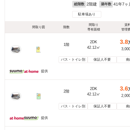
2階建
41年7ヶ
総階数
築年数
駐車場あり
間取り
賃
間取り図
階数
専有面積
管理
3.8
2DK
1階
42.12㎡
3,00
バス・トイレ別
保証人不要
南
提供
3.6
2DK
2階
42.12㎡
2,00
バス・トイレ別
保証人不要
南
提供