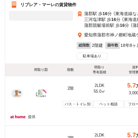
リブレア・マーレの賃貸物件
蒲郡駅 歩
16
分 （東海道線
な
三河塩津駅 歩
16
分 （東海道
蒲郡競艇場前駅 歩
16
分 （蒲
愛知県蒲郡市神ノ郷町地蔵
2階建
18年8ヶ
総階数
築年数
駐車場あり
間取り
賃
間取り図
階数
専有面積
管理
5.7
2LDK
2階
55.0㎡
3,00
バス・トイレ別
ペット相談
フロ
提供
5.7
2LDK
2階