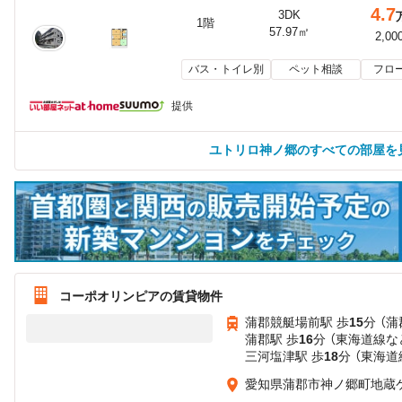
4.7
3DK
1階
57.97㎡
2,00
バス・トイレ別
ペット相談
フロ
提供
ユトリロ神ノ郷のすべての部屋を
コーポオリンピアの賃貸物件
蒲郡競艇場前駅 歩
15
分 （蒲
蒲郡駅 歩
16
分 （東海道線
な
三河塩津駅 歩
18
分 （東海道
愛知県蒲郡市神ノ郷町地蔵