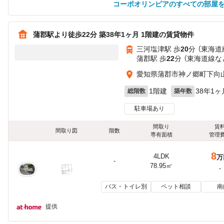
コーポオリンピアのすべての部屋
蒲郡駅より徒歩22分 築38年1ヶ月 1階建の賃貸物件
三河塩津駅 歩
20
分 （東海道
蒲郡駅 歩
22
分 （東海道線
な
愛知県蒲郡市神ノ郷町下向
1階建
38年1ヶ
総階数
築年数
駐車場あり
間取り
賃
間取り図
階数
専有面積
管理
8
4LDK
万
-
78.95㎡
-
バス・トイレ別
ペット相談
南
提供