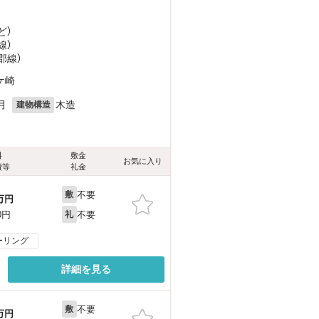
ど
）
線）
郡線）
ケ崎
月
木造
建物構造
料
敷金
お気に入り
費等
礼金
不要
敷
万円
不要
0円
礼
ーリング
詳細を見る
不要
敷
万円