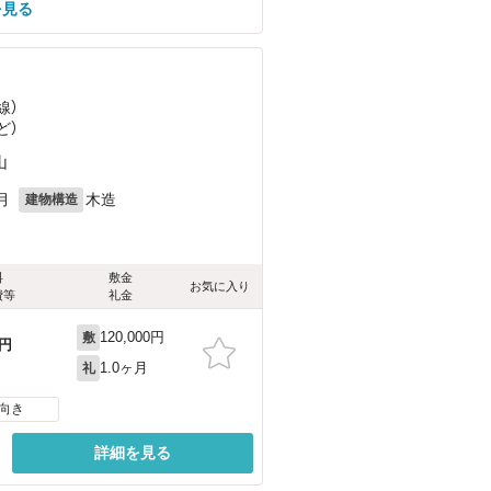
を見る
線）
ど
）
山
月
木造
建物構造
料
敷金
お気に入り
費等
礼金
120,000円
敷
円
1.0ヶ月
礼
向き
詳細を見る