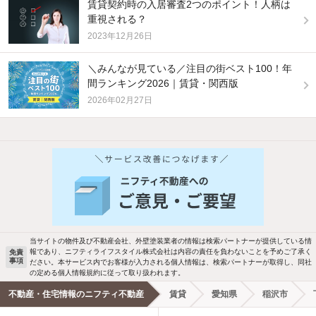
賃貸契約時の入居審査2つのポイント！人柄は
重視される？
2023年12月26日
＼みんなが見ている／注目の街ベスト100！年
間ランキング2026｜賃貸・関西版
2026年02月27日
他の人はこんな条件で絞り込んでいます！
人気のこだわり条件
バス・トイレ別
2階以上
駐車場あり
ペット相談
当サイトの物件及び不動産会社、外壁塗装業者の情報は検索パートナーが提供している情
報であり、ニフティライフスタイル株式会社は内容の責任を負わないことを予めご了承く
免責
洗濯機置場あり
独立洗面台
事項
ださい。本サービス内でお客様が入力される個人情報は、検索パートナーが取得し、同社
の定める個人情報規約に従って取り扱われます。
エアコンあり
都市ガス
不動産・住宅情報のニフティ不動産
賃貸
愛知県
稲沢市