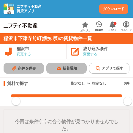
ニフティ不動産
ダウンロード
賃貸アプリ
お知らせ
閲覧履歴
マイページ
お気に入り
稲沢市下津寺前町(愛知県)の賃貸物件一覧
稲沢市
絞り込み条件
変更する
変更する
条件を保存
新着通知
アプリで探す
賃料で探す
指定なし
〜
指定なし
0
件
指定した賃料で絞り込む
今回は条件（
-
）に合う物件が見つかりませんでし
た。