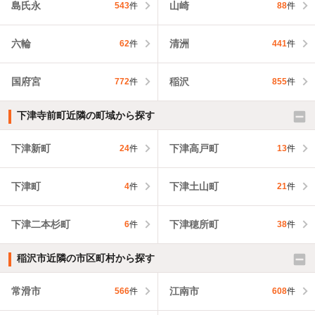
島氏永
山崎
543
件
88
件
六輪
清洲
62
件
441
件
国府宮
稲沢
772
件
855
件
下津寺前町近隣の町域から探す
下津新町
下津高戸町
24
件
13
件
下津町
下津土山町
4
件
21
件
下津二本杉町
下津穂所町
6
件
38
件
稲沢市近隣の市区町村から探す
常滑市
江南市
566
件
608
件