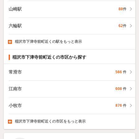
山崎駅
88
件
六輪駅
62
件
稲沢市下津寺前町近くの駅をもっと表示
清洲駅
国府宮駅
稲沢駅
441
855
772
件
件
件
稲沢市下津寺前町近くの市区から探す
常滑市
566
件
江南市
608
件
小牧市
876
件
稲沢市下津寺前町近くの市区をもっと表示
新城市
東海市
大府市
209
670
528
件
件
件