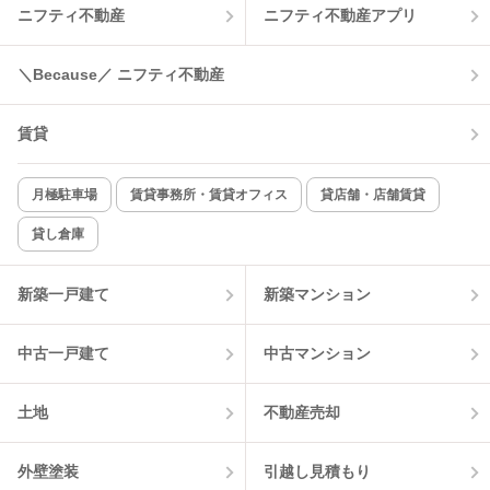
ニフティ不動産
ニフティ不動産アプリ
温水洗浄便座
オートロック
コンロ2口以上
追焚き機能
＼Because／ ニフティ不動産
TV付インターホン
角部屋
賃貸
新着のみ
インターネット無料
月極駐車場
賃貸事務所・賃貸オフィス
貸店舗・店舗賃貸
貸し倉庫
該当件数:
物件一覧に反映
0
件
新築一戸建て
新築マンション
中古一戸建て
中古マンション
土地
不動産売却
外壁塗装
引越し見積もり