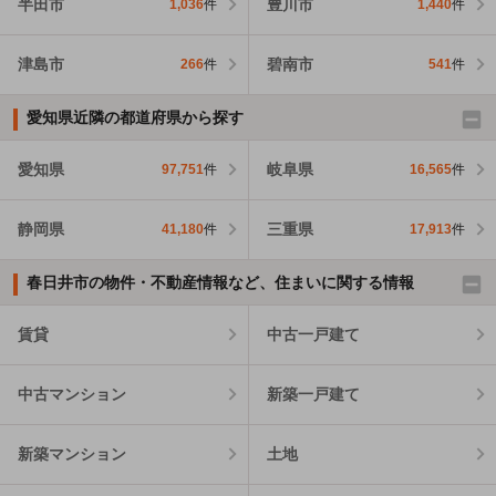
半田市
豊川市
1,036
件
1,440
件
津島市
碧南市
266
件
541
件
愛知県近隣の都道府県から探す
愛知県
岐阜県
97,751
件
16,565
件
静岡県
三重県
41,180
件
17,913
件
春日井市の物件・不動産情報など、住まいに関する情報
賃貸
中古一戸建て
中古マンション
新築一戸建て
新築マンション
土地