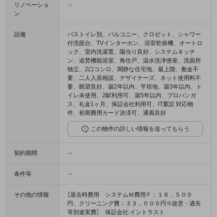
リノベーショ
－
ン
設備
バストイレ別、バルコニー、クロゼット、シャワー
付洗面台、TVインターホン、浴室乾燥機、オートロ
ック、室内洗濯置、陽当り良好、システムキッチ
ン、追焚機能浴室、角住戸、温水洗浄便座、洗面所
独立、2口コンロ、閑静な住宅地、最上階、敷金不
要、二人入居相談、デザイナーズ、ネット使用料不
要、眺望良好、築2年以内、平坦地、築3年以内、ト
イレ未使用、2駅利用可、築5年以内、プロパンガ
ス、礼金1ヶ月、保証会社利用可、IT重説 対応物
件、初期費用カード決済可、通風良好
この物件の詳しい情報を送ってもらう
契約期間
－
条件等
－
その他の情報
［退去時費用 システムＭ費用Ｆ：１６，５００
円、クリーニング費：３３，０００円※故意・過失
等別途実費］ 保証会社:イントラスト