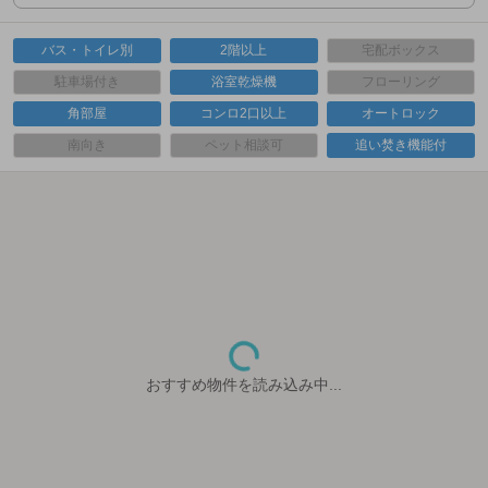
バス・トイレ別
2階以上
宅配ボックス
駐車場付き
浴室乾燥機
フローリング
角部屋
コンロ2口以上
オートロック
南向き
ペット相談可
追い焚き機能付
おすすめ物件を読み込み中...