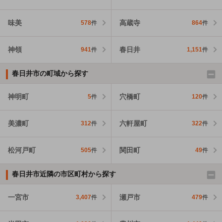
味美
高蔵寺
578
件
864
件
神領
春日井
941
件
1,151
件
春日井市の町域から探す
神明町
穴橋町
5
件
120
件
美濃町
六軒屋町
312
件
322
件
松河戸町
関田町
505
件
49
件
春日井市近隣の市区町村から探す
一宮市
瀬戸市
3,407
件
479
件