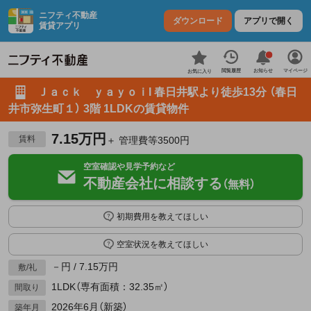
ニフティ不動産
ダウンロード
アプリで開く
賃貸アプリ
お知らせ
閲覧履歴
マイページ
お気に入り
Ｊａｃｋ ｙａｙｏｉI 春日井駅より徒歩13分 （春日
井市弥生町１） 3階 1LDKの賃貸物件
7.15万円
賃料
＋ 管理費等3500円
空室確認や見学予約など
不動産会社に相談する
（無料）
初期費用を教えてほしい
空室状況を教えてほしい
－円 / 7.15万円
敷/礼
1LDK（専有面積：32.35㎡）
間取り
2026年6月（新築）
築年月