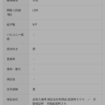
建物構造
木造
間取り詳細
LDK
（帖）
総戸数
9戸
バルコニー面
－
積
採光向き
西
更新料
－
償却・敷引
－
保証金
－
住宅保険
要
保証会社
必加入備考:保証会社利用必 総賃料５０％ ／ 月
額保証料 月額総賃料２％