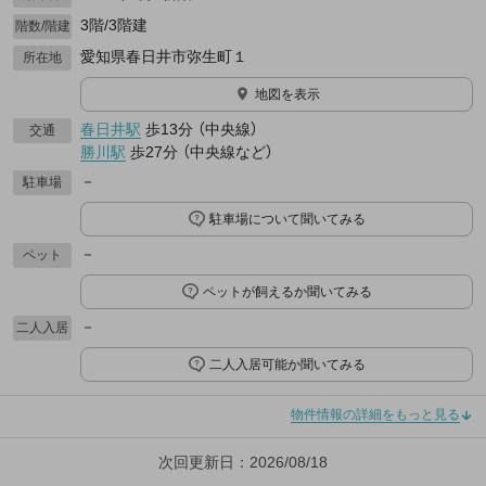
3階/3階建
階数/階建
愛知県春日井市弥生町１
所在地
地図を表示
春日井駅
歩13分
（
中央線
）
交通
勝川駅
歩27分
（
中央線
など
）
－
駐車場
駐車場について聞いてみる
－
ペット
ペットが飼えるか聞いてみる
－
二人入居
二人入居可能か聞いてみる
物件情報の詳細をもっと見る
次回更新日：2026/08/18