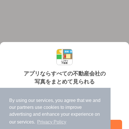
アプリならすべての不動産会社の
写真をまとめて見られる
対応機種
個人情報保護ポリシー
利用規約
運営会社
✔️
たくさんの写真でイメージふくらむ
ヘルプ・お問い合わせ
採用情報
By using our services, you agree that we and
✔️
高速表示で似た物件も見つけやすい
our
partners
use cookies to improve
✔️
便利な通知機能も充実
advertising and enhance your experience on
our services.
Privacy Policy
アプリを開く