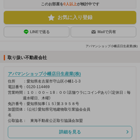
このお部屋を
0
人以上
が検討中です
お気に入り登録
LINEで送る
Mailで共有
アパマンショップ小幡店日生産業(株)
取り扱い不動産会社
アパマンショップ小幡店日生産業(株)
住所
：愛知県名古屋市守山区小幡1-1-3
電話番号
：0120-114469
営業時間
：１０：００～１8：００（店舗ウラにコインPあり）（定休日：毎
週水曜日、木曜）
免許番号
：愛知県知事（１５）第３９５８号
加盟団体
：（公社）愛知県宅地建物取引業協会会員
名
公取協名
： 東海不動産公正取引協議会加盟
詳細を見る