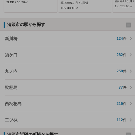
築9年11ヶ月 /
2LDK / 56.70㎡
築20年5ヶ月 / 2階建
1K / 31.65㎡
1R / 33.40㎡
清須市の駅から探す
新川橋
124
件
須ケ口
282
件
丸ノ内
258
件
枇杷島
77
件
西枇杷島
215
件
二ツ杁
112
件
清須市近隣の町域から探す