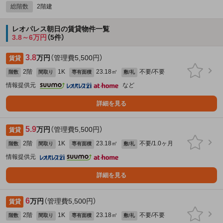
総階数
2階建
レオパレス朝日の賃貸物件一覧
3.8～6万円
（5件）
3.8
万円
（管理費5,500円）
賃貸
2階
1K
23.18㎡
不要/不要
階数
間取り
専有面積
敷/礼
情報提供元
など
詳細を見る
5.9
万円
（管理費5,500円）
賃貸
2階
1K
23.18㎡
不要/1.0ヶ月
階数
間取り
専有面積
敷/礼
情報提供元
詳細を見る
6
万円
（管理費5,500円）
賃貸
2階
1K
23.18㎡
不要/不要
階数
間取り
専有面積
敷/礼