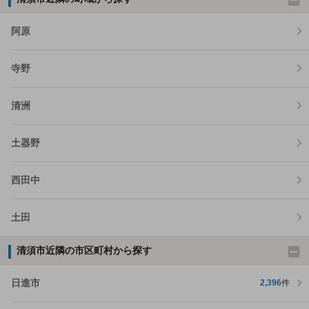
阿原
寺野
清洲
土器野
西田中
土田
清須市近隣の市区町村から探す
日進市
2,396
件