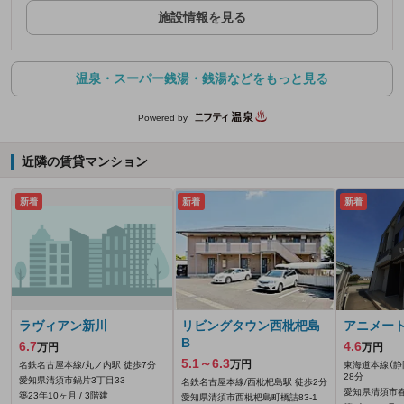
施設情報を見る
温泉・スーパー銭湯・銭湯などをもっと見る
Powered by
近隣の賃貸マンション
新着
新着
新着
ラヴィアン新川
リビングタウン西枇杷島
アニメート
B
6.7
4.6
万円
万円
5.1～6.3
万円
名鉄名古屋本線/丸ノ内駅 徒歩7分
東海道本線（静岡
28分
愛知県清須市鍋片3丁目33
名鉄名古屋本線/西枇杷島駅 徒歩2分
愛知県清須市
築23年10ヶ月 / 3階建
愛知県清須市西枇杷島町橋詰83‐1