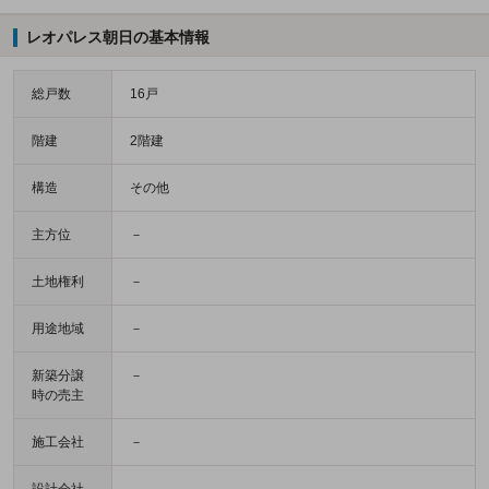
レオパレス朝日の基本情報
総戸数
16戸
階建
2階建
構造
その他
主方位
－
土地権利
－
用途地域
－
新築分譲
－
時の売主
施工会社
－
設計会社
－