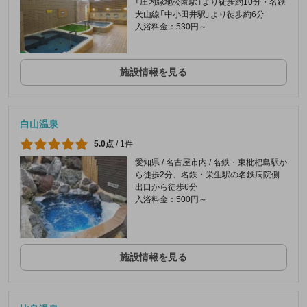
「庄内緑地公園駅」より徒歩約10分・名鉄
犬山線「中小田井駅」より徒歩約6分
入浴料金：530円～
施設情報を見る
白山温泉
5.0点
/
1件
愛知県 / 名古屋市内 / 名鉄・東枇杷島駅か
ら徒歩2分、名鉄・栄生駅の名鉄病院側
出口から徒歩6分
入浴料金：500円～
施設情報を見る