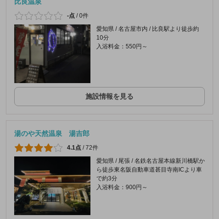
比良温泉
-点
/
0件
愛知県 / 名古屋市内 / 比良駅より徒歩約
10分
入浴料金：550円～
施設情報を見る
湯のや天然温泉 湯吉郎
4.1点
/
72件
愛知県 / 尾張 / 名鉄名古屋本線新川橋駅か
ら徒歩東名阪自動車道甚目寺南ICより車
で約3分
入浴料金：900円～