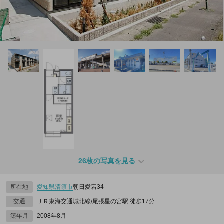
26枚の写真を見る
所在地
愛知県
清須市
朝日愛宕34
交通
ＪＲ東海交通城北線/尾張星の宮駅 徒歩17分
築年月
2008年8月