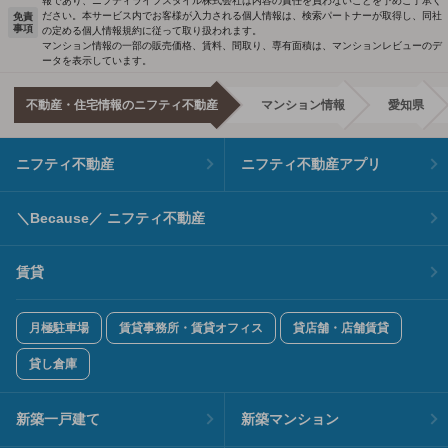
報であり、ニフティライフスタイル株式会社は内容の責任を負わないことを予めご了承く
ださい。本サービス内でお客様が入力される個人情報は、検索パートナーが取得し、同社
免責
事項
の定める個人情報規約に従って取り扱われます。
マンション情報の一部の販売価格、賃料、間取り、専有面積は、マンションレビューのデ
ータを表示しています。
不動産・住宅情報のニフティ不動産
マンション情報
愛知県
ニフティ不動産
ニフティ不動産アプリ
＼Because／ ニフティ不動産
賃貸
月極駐車場
賃貸事務所・賃貸オフィス
貸店舗・店舗賃貸
貸し倉庫
新築一戸建て
新築マンション