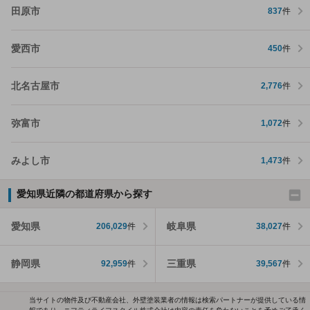
田原市
837
件
愛西市
450
件
北名古屋市
2,776
件
弥富市
1,072
件
みよし市
1,473
件
愛知県近隣の都道府県から探す
愛知県
岐阜県
206,029
件
38,027
件
静岡県
三重県
92,959
件
39,567
件
当サイトの物件及び不動産会社、外壁塗装業者の情報は検索パートナーが提供している情