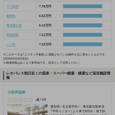
下小田井
7.76万円
枇杷島
6.52万円
尾張星の宮
6.14万円
西枇杷島
7.21万円
二ツ杁
7.25万円
※このデータは「ニフティ不動産」に掲載されている物件を元に算出したものです。
(2026年8月9日現在)
※相場情報はあくまで参考値です。目安として活用ください。
レオパレス朝日近くの温泉・スーパー銭湯・銭湯など温浴施設情
報
小田井温泉
-点
/
0件
愛知県 / 名古屋市内 / ・東名阪自動車道
「平田インター」より車で約5分・地下鉄