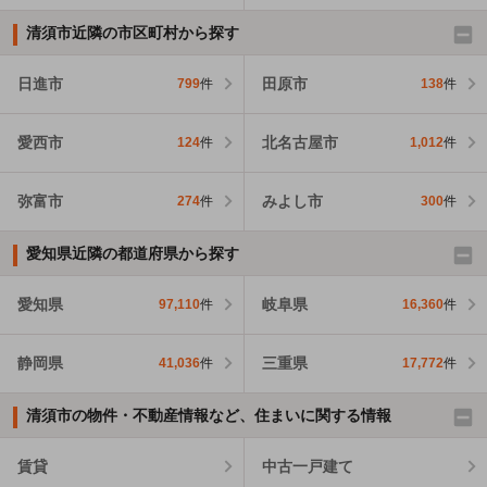
清須市近隣の市区町村から探す
日進市
田原市
799
件
138
件
愛西市
北名古屋市
124
件
1,012
件
弥富市
みよし市
274
件
300
件
愛知県近隣の都道府県から探す
愛知県
岐阜県
97,110
件
16,360
件
静岡県
三重県
41,036
件
17,772
件
清須市の物件・不動産情報など、住まいに関する情報
賃貸
中古一戸建て