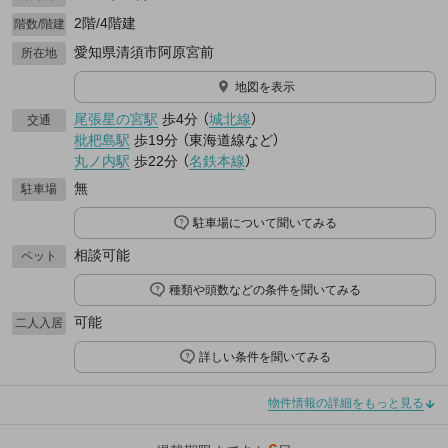
2階/4階建
階数/階建
愛知県清須市阿原宮前
所在地
地図を表示
尾張星の宮駅
歩4分
（
城北線
）
交通
枇杷島駅
歩19分
（
東海道線
など
）
丸ノ内駅
歩22分
（
名鉄本線
）
無
駐車場
駐車場について聞いてみる
相談可能
ペット
種類や頭数などの条件を聞いてみる
可能
二人入居
詳しい条件を聞いてみる
物件情報の詳細をもっと見る