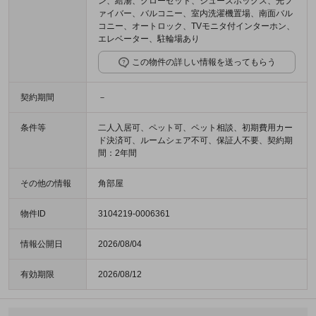
ン、給湯、クローゼット、シューズボックス、光フ
ァイバー、バルコニー、室内洗濯機置場、南面バル
コニー、オートロック、TVモニタ付インターホン、
エレベーター、駐輪場あり
この物件の詳しい情報を送ってもらう
契約期間
－
条件等
二人入居可、ペット可、ペット相談、初期費用カー
ド決済可、ルームシェア不可、保証人不要、契約期
間：2年間
その他の情報
角部屋
物件ID
3104219-0006361
情報公開日
2026/08/04
有効期限
2026/08/12