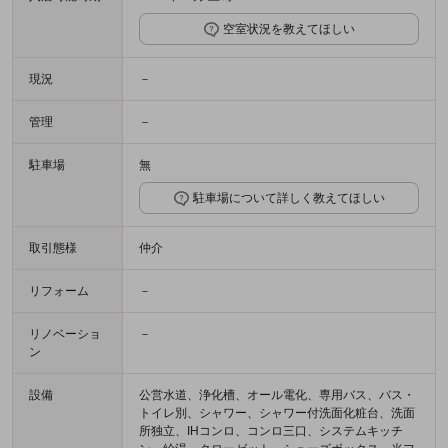
空室状況を教えてほしい
現況
－
管理
－
駐車場
無
駐車場について詳しく教えてほしい
取引態様
仲介
リフォーム
－
リノベーショ
－
ン
設備
公営水道、浄化槽、オール電化、専用バス、バス・
トイレ別、シャワー、シャワー付洗面化粧台、洗面
所独立、IHコンロ、コンロ三口、システムキッチ