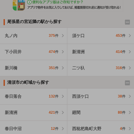
尾張星の宮近隣の駅から探す
丸ノ内
須ケ口
375
件
453
件
下小田井
新清洲
474
件
414
件
新川橋
二ツ杁
351
件
316
件
清須市の町域から探す
春日落合
西須ケ口
132
件
38
件
新清洲
廻間
421
件
80
件
春日中沼
西枇杷島町大野
12
件
4
件