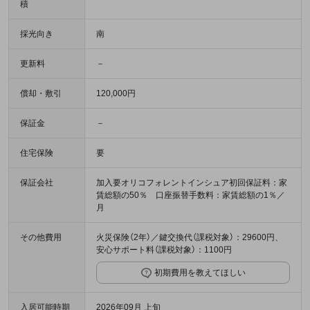
積
採光向き
南
更新料
－
償却・敷引
120,000円
保証金
－
住宅保険
要
保証会社
加入要オリコフォレントインシュア初回保証料：家
賃総額の50％ 口座振替手数料：家賃総額の1％／
月
その他費用
火災保険（2年）／鍵交換代（課税対象）：29600円、
安心サポート料（課税対象）：1100円
初期費用を教えてほしい
入居可能時期
2026年09月 上旬