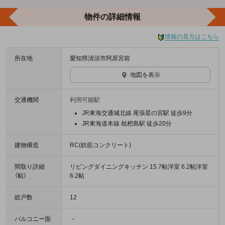
物件の詳細情報
情報の見方はこちら
所在地
愛知県清須市阿原宮前
地図を表示
交通機関
利用可能駅
JR東海交通城北線 尾張星の宮駅 徒歩9分
JR東海道本線 枇杷島駅 徒歩20分
建物構造
RC(鉄筋コンクリート)
間取り詳細
リビングダイニングキッチン 15.7帖洋室 6.2帖洋室
（帖）
6.2帖
総戸数
12
バルコニー面
－