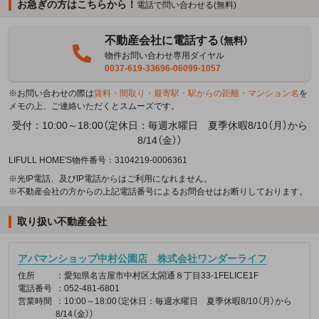
お急ぎの方はこちらから！
電話で問い合わせる(無料)
不動産会社に電話する
（無料）
物件お問い合わせ専用ダイヤル
0037-619-33696-06099-1057
※お問い合わせの際は
賃料・間取り・最寄駅・駅からの距離・マンション名
を
メモの上、ご連絡いただくとスムーズです。
受付：10:00～18:00（定休日：毎週水曜日 夏季休暇8/10（月）から
8/14（金））
LIFULL HOME'S物件番号：3104219-0006361
※光IP電話、及びIP電話からはご利用になれません。
※不動産会社の方からの上記電話番号によるお問合せはお断りしております。
取り扱い不動産会社
アパマンショップ中村公園店 株式会社ワンダーライフ
住所
：愛知県名古屋市中村区太閤通８丁目33-1FELICE1F
電話番号
：052-481-6801
営業時間
：10:00～18:00（定休日：毎週水曜日 夏季休暇8/10（月）から
8/14（金））