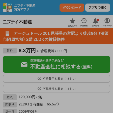
ニフティ不動産
ダウンロード
アプリで開く
賃貸アプリ
お知らせ
閲覧履歴
マイページ
お気に入り
アージュドール 201 尾張星の宮駅より徒歩9分 （清須
市阿原宮前） 2階 2LDKの賃貸物件
8.3万円
賃料
＋ 管理費等7,000円
空室確認や見学予約など
不動産会社に相談する
（無料）
初期費用を教えてほしい
空室状況を教えてほしい
120,000円 / 無
敷/礼
2LDK（専有面積：65.5㎡）
間取り
2009年06月
築年月