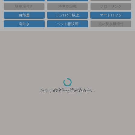
駐車場付き
浴室乾燥機
フローリング
角部屋
コンロ2口以上
オートロック
南向き
ペット相談可
追い焚き機能付
おすすめ物件を読み込み中...