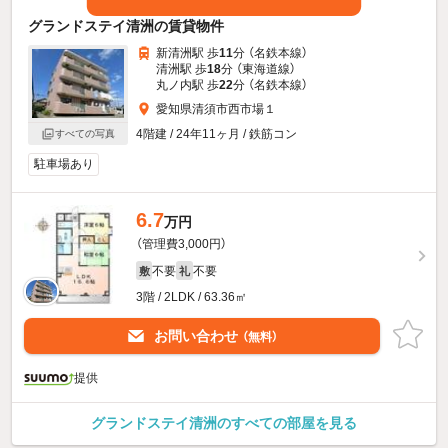
グランドステイ清洲の賃貸物件
新清洲駅 歩
11
分 （名鉄本線）
清洲駅 歩
18
分 （東海道線）
丸ノ内駅 歩
22
分 （名鉄本線）
愛知県清須市西市場１
4階建 / 24年11ヶ月 / 鉄筋コン
すべての写真
駐車場あり
6.7
万円
（管理費3,000円）
不要
不要
敷
礼
3階 / 2LDK / 63.36㎡
お問い合わせ
（無料）
提供
グランドステイ清洲のすべての部屋を見る