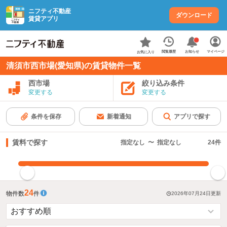
ニフティ不動産
ダウンロード
賃貸アプリ
お知らせ
閲覧履歴
マイページ
お気に入り
清須市西市場(愛知県)の賃貸物件一覧
西市場
絞り込み条件
変更する
変更する
条件を保存
新着通知
アプリで探す
賃料で探す
指定なし
〜
指定なし
24
件
指定した賃料で絞り込む
24
物件数
件
2026年07月24日
更新