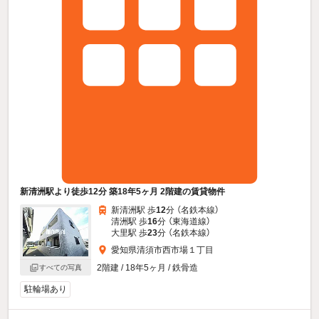
新清洲駅より徒歩12分 築18年5ヶ月 2階建の賃貸物件
新清洲駅 歩
12
分 （名鉄本線）
清洲駅 歩
16
分 （東海道線）
大里駅 歩
23
分 （名鉄本線）
愛知県清須市西市場１丁目
2階建 / 18年5ヶ月 / 鉄骨造
すべての写真
駐輪場あり