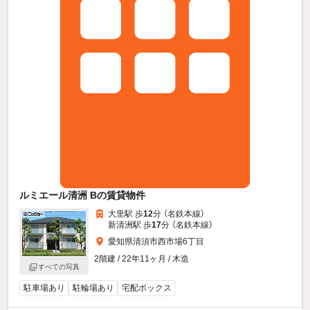
ルミエール清洲 Bの賃貸物件
大里駅 歩
12
分 （名鉄本線）
新清洲駅 歩
17
分 （名鉄本線）
愛知県清須市西市場6丁目
2階建 / 22年11ヶ月 / 木造
すべての写真
駐車場あり
駐輪場あり
宅配ボックス