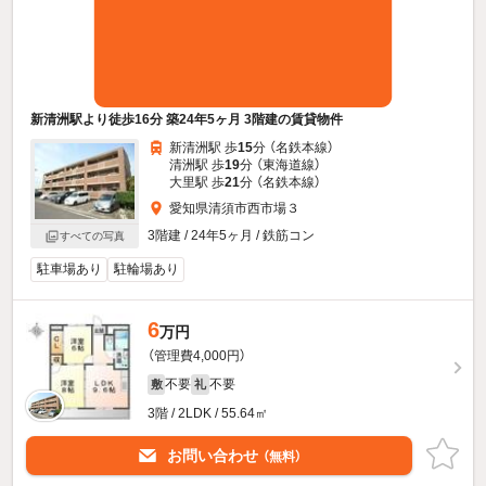
新清洲駅より徒歩16分 築24年5ヶ月 3階建の賃貸物件
新清洲駅 歩
15
分 （名鉄本線）
清洲駅 歩
19
分 （東海道線）
大里駅 歩
21
分 （名鉄本線）
愛知県清須市西市場３
3階建 / 24年5ヶ月 / 鉄筋コン
すべての写真
駐車場あり
駐輪場あり
6
万円
（管理費4,000円）
不要
不要
敷
礼
3階 / 2LDK / 55.64㎡
お問い合わせ
（無料）