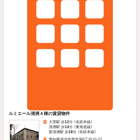
ルミエール清洲Ａ棟の賃貸物件
大里駅 歩
12
分 （名鉄本線）
清洲駅 歩
14
分 （東海道線）
新清洲駅 歩
18
分 （名鉄本線）
愛知県清須市西市場6丁目10-22