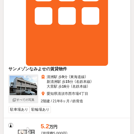
サンメゾンなみよせの賃貸物件
清洲駅 歩
9
分 （東海道線）
新清洲駅 歩
15
分 （名鉄本線）
大里駅 歩
16
分 （名鉄本線）
愛知県清須市西市場4丁目
すべての写真
2階建 / 21年8ヶ月 / 鉄骨造
駐車場あり
駐輪場あり
5.2
万円
（管理費5,000円）