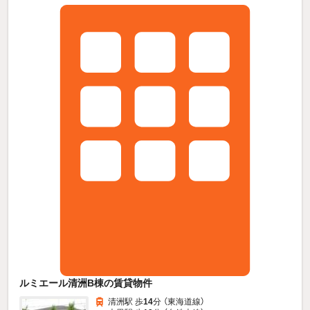
ルミエール清洲B棟の賃貸物件
清洲駅 歩
14
分 （東海道線）