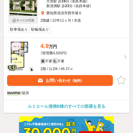
大里駅 歩
19
分 （名鉄本線）
新清洲駅 歩
23
分 （名鉄本線）
愛知県清須市西市場６
2階建 / 22年11ヶ月 / 木造
すべての写真
駐車場あり
駐輪場あり
4.9
万円
（管理費4,000円）
不要
不要
敷
礼
2階 / 1LDK / 46.37㎡
お問い合わせ
（無料）
提供
ルミエール清洲B棟のすべての部屋を見る