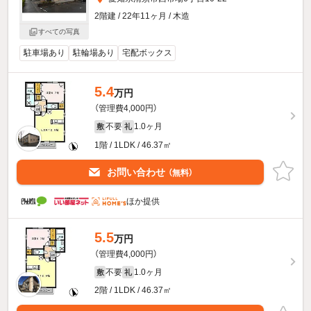
2階建 / 22年11ヶ月 / 木造
すべての写真
駐車場あり
駐輪場あり
宅配ボックス
5.4
万円
（管理費4,000円）
不要
1.0ヶ月
敷
礼
1階 / 1LDK / 46.37㎡
お問い合わせ
（無料）
ほか提供
5.5
万円
（管理費4,000円）
不要
1.0ヶ月
敷
礼
2階 / 1LDK / 46.37㎡