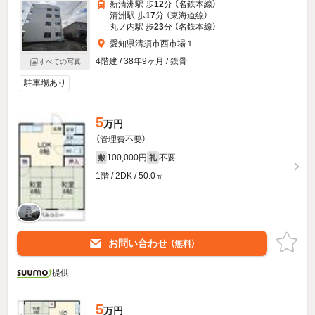
新清洲駅 歩
12
分 （名鉄本線）
清洲駅 歩
17
分 （東海道線）
丸ノ内駅 歩
23
分 （名鉄本線）
愛知県清須市西市場１
4階建 / 38年9ヶ月 / 鉄骨
すべての写真
駐車場あり
5
万円
（管理費不要）
100,000円
不要
敷
礼
1階 / 2DK / 50.0㎡
お問い合わせ
（無料）
提供
5
万円