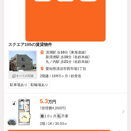
スクエア105の賃貸物件
清洲駅 歩
10
分 （東海道線）
新清洲駅 歩
10
分 （名鉄本線）
丸ノ内駅 歩
21
分 （名鉄本線）
愛知県清須市西市場1丁目
2階建 / 18年5ヶ月 / 鉄骨造
すべての写真
駐車場あり
駐輪場あり
5.3
万円
（管理費4,000円）
1.0ヶ月
不要
敷
礼
2階 / 1K / 30.03㎡