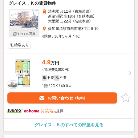
グレイス．Ｋの賃貸物件
清洲駅 歩
11
分 （東海道線）
新清洲駅 歩
18
分 （名鉄本線）
大里駅 歩
22
分 （名鉄本線）
愛知県清須市西市場3丁目6-10
すべての写真
4階建 / 36年5ヶ月 / RC
駐輪場あり
4.9
万円
（管理費3,000円）
不要
不要
敷
礼
1階 / 2DK / 40.0㎡
お問い合わせ
（無料）
提供
グレイス．Ｋのすべての部屋を見る