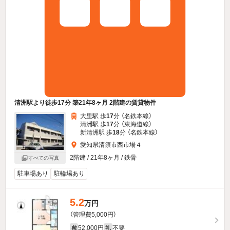
清洲駅より徒歩17分 築21年8ヶ月 2階建の賃貸物件
大里駅 歩
17
分 （名鉄本線）
清洲駅 歩
17
分 （東海道線）
新清洲駅 歩
18
分 （名鉄本線）
愛知県清須市西市場４
2階建 / 21年8ヶ月 / 鉄骨
すべての写真
駐車場あり
駐輪場あり
5.2
万円
（管理費5,000円）
52,000円
不要
敷
礼