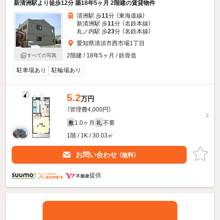
新清洲駅より徒歩12分 築18年5ヶ月 2階建の賃貸物件
清洲駅 歩
11
分 （東海道線）
新清洲駅 歩
11
分 （名鉄本線）
丸ノ内駅 歩
23
分 （名鉄本線）
愛知県清須市西市場1丁目
2階建 / 18年5ヶ月 / 鉄骨造
すべての写真
駐車場あり
駐輪場あり
5.2
万円
（管理費4,000円）
1.0ヶ月
不要
敷
礼
1階 / 1K / 30.03㎡
お問い合わせ
（無料）
提供