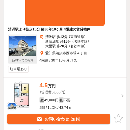
清洲駅より徒歩15分 築30年10ヶ月 4階建の賃貸物件
清洲駅 歩
12
分 （東海道線）
新清洲駅 歩
15
分 （名鉄本線）
大里駅 歩
20
分 （名鉄本線）
愛知県清須市西市場４丁目
4階建 / 30年10ヶ月 / RC
すべての写真
駐車場あり
4.5
万円
（管理費5,000円）
45,000円
不要
敷
礼
2階 / 1LDK / 43.74㎡
お問い合わせ
（無料）