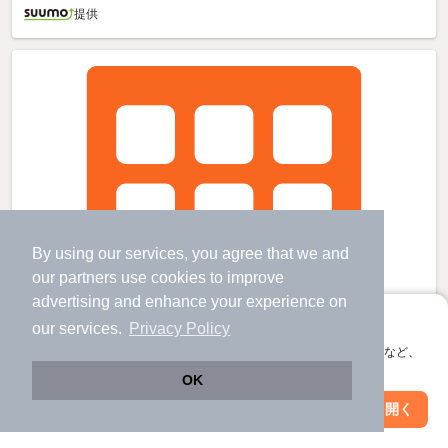
提供
By using our services, you agree that we and
our
partners
use cookies to improve
advertising and enhance your experience on
アプリに切り替えて、サクサクお部屋探し
our services.
Privacy Policy
会員登録なしですぐ使える。マップ検索やお気に入り保存など、
アプリ限定の便利な機能が使えます！
OK
Web版で続行
アプリを開く
市区町村を変更
絞り込み条件を変更