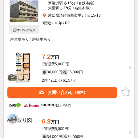
新清洲駅 歩
15
分 （名鉄本線）
大里駅 歩
19
分 （名鉄本線）
愛知県清須市西市場3丁目15-18
3階建 / 18年 / RC
すべての写真
駐車場あり
駐輪場あり
7.2
万円
（管理費5,000円）
36,000円
36,000円
敷
礼
2階 / 2LDK / 61.57㎡
お問い合わせ
（無料）
ほか提供
6.8
万円
（管理費5,000円）
34,000円
34,000円
敷
礼