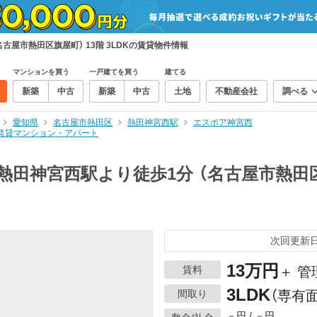
古屋市熱田区旗屋町） 13階 3LDKの賃貸物件情報
マンションを買う
一戸建てを買う
建てる
新築
中古
新築
中古
土地
不動産会社
調べる
愛知県
名古屋市熱田区
熱田神宮西駅
エスポア神宮西
Kの賃貸マンション・アパート
田神宮西駅より徒歩1分 （名古屋市熱田区旗屋
次回更新日：
13万円
賃料
＋ 管
3LDK
間取り
（専有面
－円 / －円