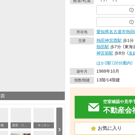
敷金/礼金
愛知県
名古屋市熱田
所在地
熱田神宮西駅
歩1分
交通
熱田駅
歩7分
（
東海
神宮前駅
歩8分
（
名
ほか2駅（20分圏内）
1988年10月
築年月
13階/14階建
階数/階建
り図
空室確認や見学
不動産会
外観
居室・リビング
キッチン
洗
お気に入り