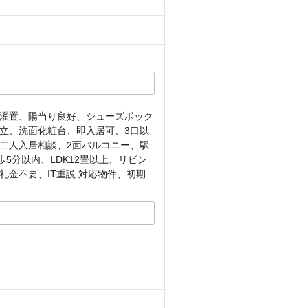
濯置、陽当り良好、シューズボック
立、洗面化粧台、即入居可、3口以
二人入居相談、2面バルコニー、駅
5分以内、LDK12畳以上、リビン
金不要、IT重説 対応物件、初期