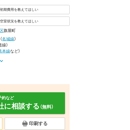
初期費用を教えてほしい
空室状況を教えてほしい
区
旗屋町
（
名城線
）
道線
）
鉄本線
など
）
予約など
社に相談する
（無料）
面設備
バルコニー
セキュリティ
印刷する