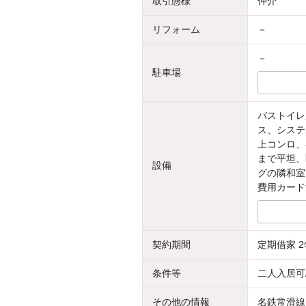
取引態様
仲介
リフォーム
－
－
駐車場
バストイレ
ス、システ
上コンロ、
まで平坦、
設備
グの隣和室
費用カード
契約期間
定期借家 2
条件等
二人入居可
その他の情報
名鉄常滑線