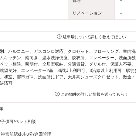
管理
－
リノベーション
－
駐車場について詳しく教えてほしい
別、バルコニー、ガスコンロ対応、クロゼット、フローリング、室内洗
ムキッチン、南向き、温水洗浄便座、脱衣所、エレベーター、洗面所独
ペット相談、照明付、全居室収納、分譲賃貸、グリル付、保証人不要、
眺望良好、エレベーター2基、3駅以上利用可、3沿線以上利用可、駅徒歩
、和室、都市ガス、洗面所にドア、天井高シューズクロゼット、敷金・礼
決済可
この物件の詳しい情報を送ってもらう
年
/子供可/ペット相談
 神宮前駅徒歩8分/巡回管理