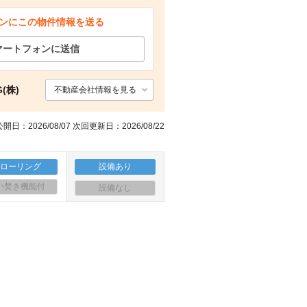
ンにこの物件情報を送る
ショッピングセンター イオンタウン太閤ショッピングセンター（ショッピングセンター）まで5775m
の他設備
玄関
眺望
マートフォンに送信
(株)
不動産会社情報を見る
開日：2026/08/07 次回更新日：2026/08/22
フローリング
設備あり
い焚き機能付
設備なし