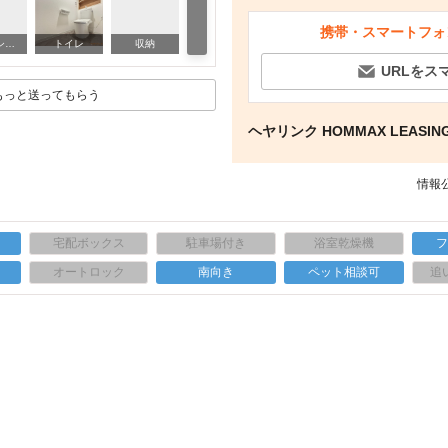
携帯・スマートフォ
その他部屋・スペース
バス・シャワールーム
トイレ
収納
そ
URLをス
もっと送ってもらう
ヘヤリンク HOMMAX LEASING
情報公
宅配ボックス
駐車場付き
浴室乾燥機
上
オートロック
南向き
ペット相談可
追