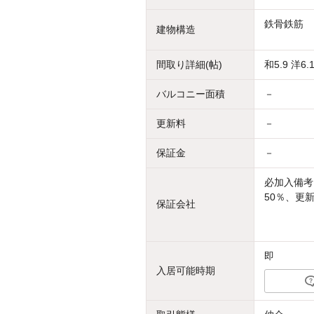
鉄骨鉄筋
建物構造
間取り詳細(帖)
和5.9 洋6.1
バルコニー面積
－
更新料
－
保証金
－
必加入備考
50％、更新
保証会社
即
入居可能時期