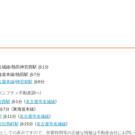
城線/熱田神宮西駅 歩1分
道本線/熱田駅 歩7分
古屋本線
/
神宮前駅
歩8分
（ニフティ不動産調べ）
宮西駅
歩1分
（
名古屋市名城線
）
歩7分
（
東海道本線
）
駅
歩11分
（
名古屋市名城線
）
宮伝馬町駅
歩15分
（
名古屋市名城線
）
としての表示ですので、所要時間等の正確な情報は不動産会社にお問い