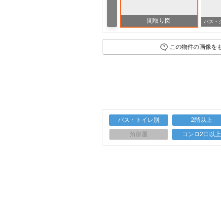
間取り図
この物件の画像を
バス・トイレ別
2階以上
角部屋
コンロ2口以