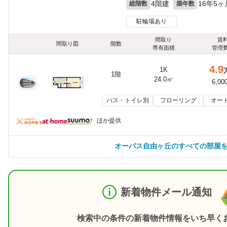
4階建
16年5ヶ
総階数
築年数
駐輪場あり
間取り
賃
間取り図
階数
専有面積
管理
4.9
1K
1階
24.0㎡
6,00
バス・トイレ別
フローリング
オー
ほか提供
オーパス自由ヶ丘のすべての部屋
新着物件メール通知
検索中の条件の新着物件情報をいち早く