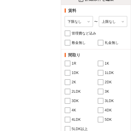
賃料
〜
管理費など込み
敷金無し
礼金無し
間取り
1R
1K
1DK
1LDK
2K
2DK
2LDK
3K
3DK
3LDK
4K
4DK
4LDK
5DK
5LDK以上