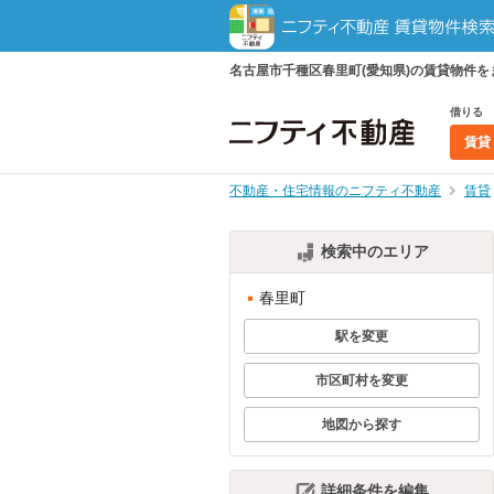
名古屋市千種区春里町(愛知県)の賃貸物件
借りる
賃貸
不動産・住宅情報のニフティ不動産
賃貸
検索中のエリア
春里町
駅を変更
市区町村を変更
地図から探す
詳細条件を編集