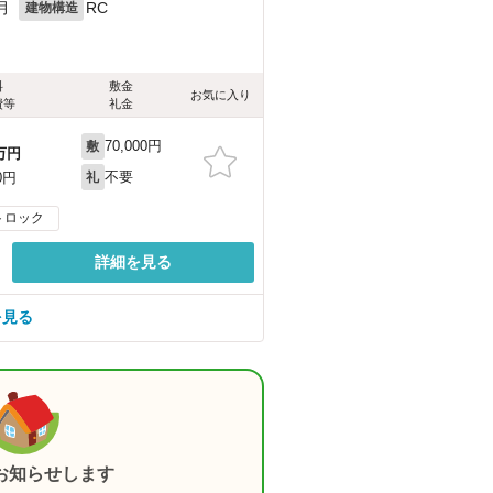
月
RC
建物構造
料
敷金
お気に入り
費等
礼金
70,000円
敷
万円
不要
0円
礼
トロック
詳細を見る
を見る
お知らせします