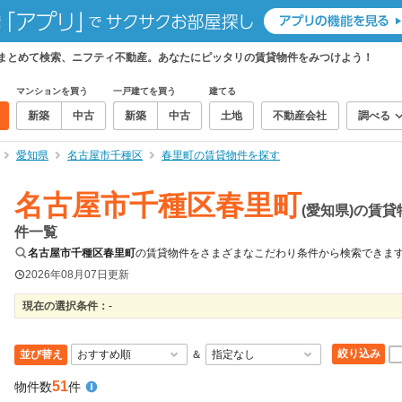
をまとめて検索、ニフティ不動産。あなたにピッタリの賃貸物件をみつけよう！
マンションを買う
一戸建てを買う
建てる
新築
中古
新築
中古
土地
不動産会社
調べる
愛知県
名古屋市千種区
春里町の賃貸物件を探す
名古屋市千種区春里町
(愛知県)の賃貸
件一覧
名古屋市千種区春里町
の賃貸物件をさまざまなこだわり条件から検索できま
2026年08月07日
更新
現在の選択条件：
-
絞り込み
並び替え
＆
51
物件数
件