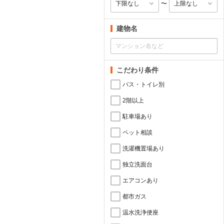
〜
建物名
こだわり条件
バス・トイレ別
2階以上
駐車場あり
ペット相談
洗濯機置場あり
独立洗面台
エアコンあり
都市ガス
温水洗浄便座