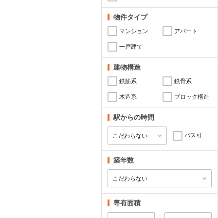
物件タイプ
マンション
アパート
一戸建て
建物構造
鉄筋系
鉄骨系
木造系
ブロック構造
駅からの時間
バス可
築年数
専有面積