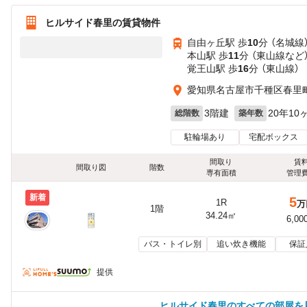
ヒルサイド春里の賃貸物件
自由ヶ丘駅 歩
10
分 （名城線
本山駅 歩
11
分 （東山線
など
覚王山駅 歩
16
分 （東山線）
愛知県名古屋市千種区春里
3階建
20年10
総階数
築年数
駐輪場あり
宅配ボックス
間取り
賃
間取り図
階数
専有面積
管理
新着
5
1R
万
1階
34.24㎡
6,00
バス・トイレ別
追い炊き機能
保証
提供
ヒルサイド春里のすべての部屋を