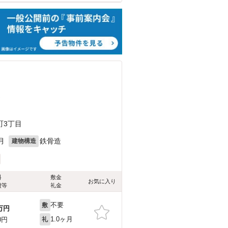
）
町3丁目
月
鉄骨造
建物構造
料
敷金
お気に入り
費等
礼金
不要
敷
万円
1.0ヶ月
0円
礼