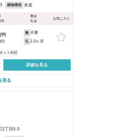
月
木造
建物構造
料
敷金
お気に入り
費等
礼金
不要
敷
万円
1.0ヶ月
0円
礼
ネット対応
詳細を見る
を見る
）
2丁目5-3