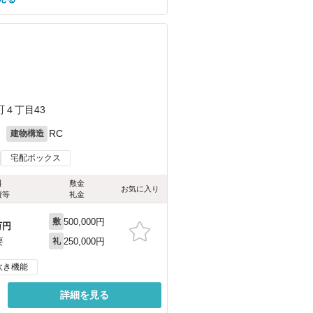
）
４丁目43
月
RC
建物構造
宅配ボックス
料
敷金
お気に入り
費等
礼金
500,000円
敷
万円
250,000円
要
礼
炊き機能
詳細を見る