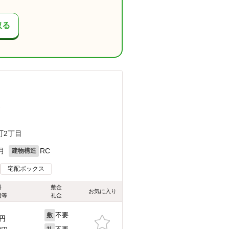
取る
）
町2丁目
月
RC
建物構造
宅配ボックス
料
敷金
お気に入り
費等
礼金
不要
敷
円