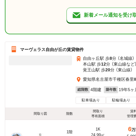
新着メール通知を受け
マーヴェラス自由が丘の賃貸物件
自由ヶ丘駅 歩
8
分 （名城線）
本山駅 歩
12
分 （東山線
など
覚王山駅 歩
20
分 （東山線）
愛知県名古屋市千種区春里
4階建
19年5ヶ
総階数
築年数
駐車場あり
駐輪場あり
間取り
賃
間取り図
階数
専有面積
管理
6
1K
万
1階
24.99㎡