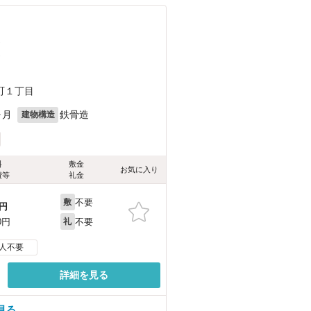
）
）
町１丁目
ヶ月
鉄骨造
建物構造
料
敷金
お気に入り
費等
礼金
不要
敷
円
不要
0円
礼
人不要
詳細を見る
見る