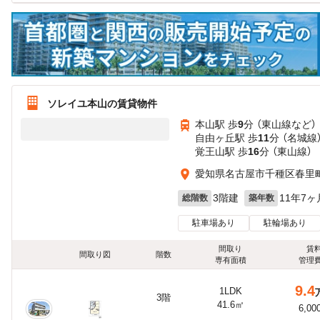
ソレイユ本山の賃貸物件
本山駅 歩
9
分 （東山線
など
）
自由ヶ丘駅 歩
11
分 （名城線
覚王山駅 歩
16
分 （東山線）
愛知県名古屋市千種区春里
3階建
11年7ヶ
総階数
築年数
駐車場あり
駐輪場あり
間取り
賃
間取り図
階数
専有面積
管理
9.4
1LDK
3階
41.6㎡
6,00