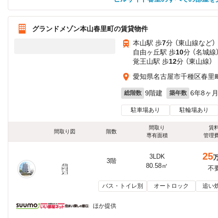
グランドメゾン本山春里町の賃貸物件
本山駅 歩
7
分 （東山線
など
）
自由ヶ丘駅 歩
10
分 （名城線
覚王山駅 歩
12
分 （東山線）
愛知県名古屋市千種区春里町
9階建
6年8ヶ
総階数
築年数
駐車場あり
駐輪場あり
間取り
賃
間取り図
階数
専有面積
管理
25
3LDK
3階
80.58㎡
不
バス・トイレ別
オートロック
追い
ほか提供