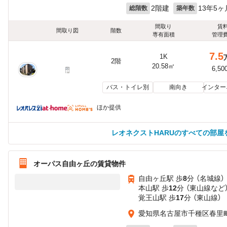
2階建
13年5ヶ
総階数
築年数
間取り
賃
間取り図
階数
専有面積
管理
7.5
1K
2階
20.58㎡
6,50
バス・トイレ別
南向き
インター
ほか提供
レオネクストHARUのすべての部屋
オーパス自由ヶ丘の賃貸物件
自由ヶ丘駅 歩
8
分 （名城線）
本山駅 歩
12
分 （東山線
など
覚王山駅 歩
17
分 （東山線）
愛知県名古屋市千種区春里町