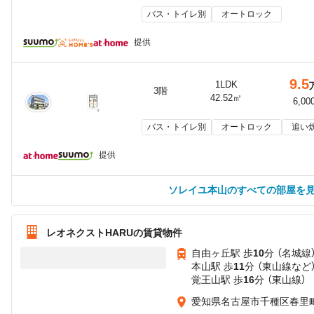
バス・トイレ別
オートロック
提供
9.5
1LDK
3階
42.52㎡
6,00
バス・トイレ別
オートロック
追い
提供
ソレイユ本山のすべての部屋を
レオネクストHARUの賃貸物件
自由ヶ丘駅 歩
10
分 （名城線
本山駅 歩
11
分 （東山線
など
覚王山駅 歩
16
分 （東山線）
愛知県名古屋市千種区春里町