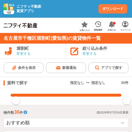
ニフティ不動産
ダウンロード
賃貸アプリ
お知らせ
閲覧履歴
マイページ
お気に入り
名古屋市千種区堀割町(愛知県)の賃貸物件一覧
堀割町
絞り込み条件
変更する
変更する
条件を保存
新着通知
アプリで探す
賃料で探す
指定なし
〜
指定なし
30
件
指定した賃料で絞り込む
30
物件数
件
2026年07月24日
更新