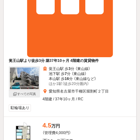
覚王山駅より徒歩3分 築37年10ヶ月 4階建の賃貸物件
覚王山駅 歩
3
分 （東山線）
池下駅 歩
7
分 （東山線）
本山駅 歩
16
分 （東山線
など
）
ほか1駅（徒歩20分圏内）
愛知県名古屋市千種区堀割町２丁目
すべての写真
4階建 / 37年10ヶ月 / RC
駐輪場あり
4.5
万円
（管理費4,000円）