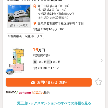
覚王山駅 歩
3
分 （東山線）
池下駅 歩
6
分 （東山線）
今池駅 歩
15
分 （東山線
など
）
ほか1駅（徒歩20分圏内）
愛知県名古屋市千種区堀割町２丁目
すべての写真
6階建 / 50年10ヶ月 / RC
駐輪場あり
宅配ボックス
16
万円
（管理費不要）
2.0ヶ月
1.0ヶ月
敷
礼
6階 / 3LDK / 117.0㎡
お問い合わせ
（無料）
提供
覚王山レックスマンションのすべての部屋を見る