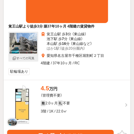
覚王山駅より徒歩3分 築37年10ヶ月 4階建の賃貸物件
覚王山駅 歩
3
分 （東山線）
池下駅 歩
7
分 （東山線）
本山駅 歩
16
分 （東山線
など
）
ほか1駅（徒歩20分圏内）
愛知県名古屋市千種区堀割町２丁目
すべての写真
4階建 / 37年10ヶ月 / RC
駐輪場あり
4.5
万円
（管理費不要）
2.0ヶ月
不要
敷
礼
3階 / 1K / 22.0㎡