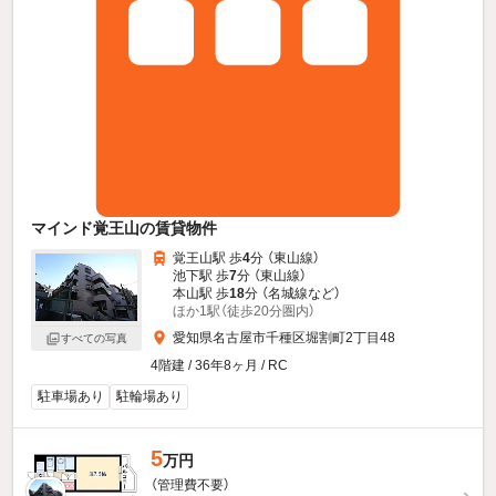
マインド覚王山の賃貸物件
覚王山駅 歩
4
分 （東山線）
池下駅 歩
7
分 （東山線）
本山駅 歩
18
分 （名城線
など
）
ほか1駅（徒歩20分圏内）
愛知県名古屋市千種区堀割町2丁目48
すべての写真
4階建 / 36年8ヶ月 / RC
駐車場あり
駐輪場あり
5
万円
（管理費不要）