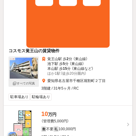
コスモス覚王山の賃貸物件
覚王山駅 歩
2
分 （東山線）
池下駅 歩
5
分 （東山線）
本山駅 歩
15
分 （東山線
など
）
ほか1駅（徒歩20分圏内）
愛知県名古屋市千種区堀割町２丁目
すべての写真
3階建 / 31年5ヶ月 / RC
駐車場あり
駐輪場あり
10
万円
（管理費5,000円）
不要
100,000円
敷
礼