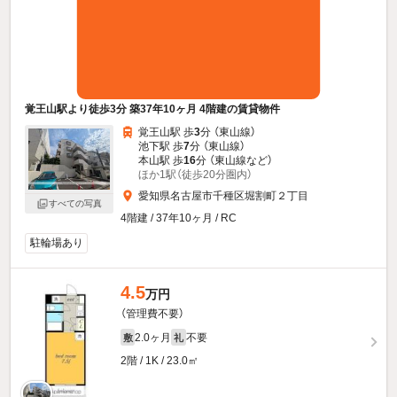
覚王山駅より徒歩3分 築37年10ヶ月 4階建の賃貸物件
覚王山駅 歩
3
分 （東山線）
池下駅 歩
7
分 （東山線）
本山駅 歩
16
分 （東山線
など
）
ほか1駅（徒歩20分圏内）
愛知県名古屋市千種区堀割町２丁目
すべての写真
4階建 / 37年10ヶ月 / RC
駐輪場あり
4.5
万円
（管理費不要）
2.0ヶ月
不要
敷
礼
2階 / 1K / 23.0㎡