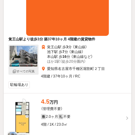
覚王山駅より徒歩3分 築37年10ヶ月 4階建の賃貸物件
覚王山駅 歩
3
分 （東山線）
池下駅 歩
7
分 （東山線）
本山駅 歩
16
分 （東山線
など
）
ほか1駅（徒歩20分圏内）
愛知県名古屋市千種区堀割町２丁目
すべての写真
4階建 / 37年10ヶ月 / RC
駐輪場あり
4.5
万円
（管理費不要）
2.0ヶ月
不要
敷
礼
4階 / 1K / 23.0㎡