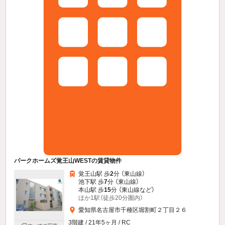
パークホームズ覚王山WESTの賃貸物件
覚王山駅 歩
2
分 （東山線）
池下駅 歩
7
分 （東山線）
本山駅 歩
15
分 （東山線
など
）
ほか1駅（徒歩20分圏内）
愛知県名古屋市千種区堀割町２丁目２６
3階建 / 21年5ヶ月 / RC