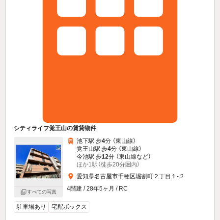
シティライフ覚王山の賃貸物件
池下駅 歩
4
分 （東山線）
覚王山駅 歩
4
分 （東山線）
今池駅 歩
12
分 （東山線
など
）
ほか1駅（徒歩20分圏内）
愛知県名古屋市千種区堀割町２丁目１-２
4階建 / 28年5ヶ月 / RC
すべての写真
駐車場あり
宅配ボックス