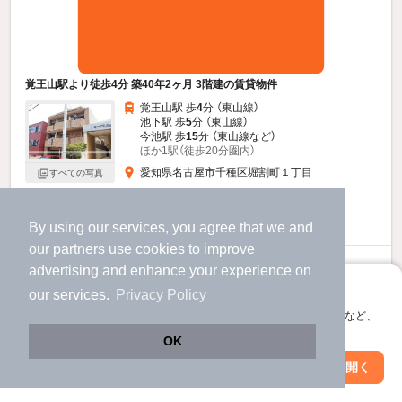
覚王山駅より徒歩4分 築40年2ヶ月 3階建の賃貸物件
覚王山駅 歩
4
分 （東山線）
池下駅 歩
5
分 （東山線）
今池駅 歩
15
分 （東山線
など
）
ほか1駅（徒歩20分圏内）
愛知県名古屋市千種区堀割町１丁目
すべての写真
3階建 / 40年2ヶ月 / RC
駐車場あり
駐輪場あり
By using our services, you agree that we and
our
partners
use cookies to improve
6.2
advertising and enhance your experience on
万円
アプリに切り替えて、サクサクお部屋探し
（管理費3,000円）
our services.
Privacy Policy
不要
不要
会員登録なしですぐ使える。マップ検索やお気に入り保存など、
敷
礼
アプリ限定の便利な機能が使えます！
3階 / 1DK / 30.0㎡
OK
Web版で続行
アプリを開く
市区町村を変更
絞り込み条件を変更
お問い合わせ
（無料）