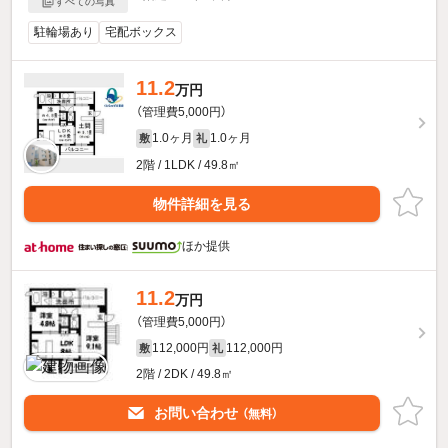
すべての写真
駐輪場あり
宅配ボックス
11.2
万円
（管理費5,000円）
1.0ヶ月
1.0ヶ月
敷
礼
2階 / 1LDK / 49.8㎡
物件詳細を見る
ほか提供
11.2
万円
（管理費5,000円）
112,000円
112,000円
敷
礼
2階 / 2DK / 49.8㎡
お問い合わせ
（無料）