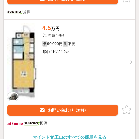
提供
4.5
万円
（管理費不要）
90,000円
不要
敷
礼
4階 / 1K / 24.0㎡
お問い合わせ
（無料）
提供
マインド覚王山のすべての部屋を見る