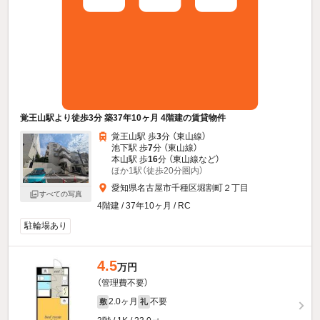
覚王山駅より徒歩3分 築37年10ヶ月 4階建の賃貸物件
覚王山駅 歩
3
分 （東山線）
池下駅 歩
7
分 （東山線）
本山駅 歩
16
分 （東山線
など
）
ほか1駅（徒歩20分圏内）
愛知県名古屋市千種区堀割町２丁目
すべての写真
4階建 / 37年10ヶ月 / RC
駐輪場あり
4.5
万円
（管理費不要）
2.0ヶ月
不要
敷
礼