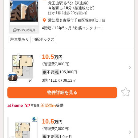
覚王山駅 歩
5
分 （東山線）
今池駅 歩
18
分 （桜通線
など
）
ほか1駅（徒歩20分圏内）
愛知県名古屋市千種区堀割町1丁目
4階建 / 12年5ヶ月 / 鉄筋コンクリート
すべての写真
駐車場あり
宅配ボックス
10.5
万円
（管理費7,000円）
不要
105,000円
敷
礼
3階 / 1LDK / 38.12㎡
物件詳細を見る
提供
10.5
万円
（管理費7,000円）
不要
1.0ヶ月
敷
礼