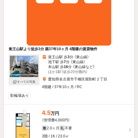
覚王山駅より徒歩3分 築37年10ヶ月 4階建の賃貸物件
覚王山駅 歩
3
分 （東山線）
池下駅 歩
7
分 （東山線）
本山駅 歩
16
分 （東山線
など
）
ほか1駅（徒歩20分圏内）
愛知県名古屋市千種区堀割町２丁目
すべての写真
4階建 / 37年10ヶ月 / RC
駐輪場あり
4.5
万円
（管理費4,000円）
2.0ヶ月
不要
敷
礼
3階 / 1K / 23.0㎡