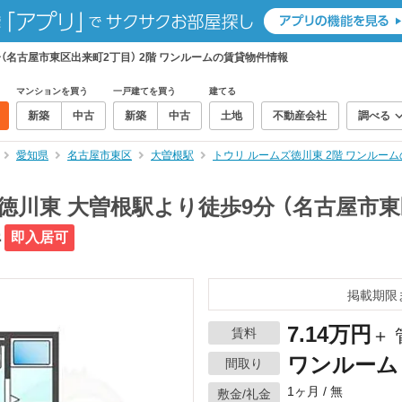
（名古屋市東区出来町2丁目） 2階 ワンルームの賃貸物件情報
マンションを買う
一戸建てを買う
建てる
新築
中古
新築
中古
土地
不動産会社
調べる
愛知県
名古屋市東区
大曽根駅
トウリ ルームズ徳川東 2階 ワンルー
徳川東 大曽根駅より徒歩9分 （名古屋市東
件
即入居可
掲載期限
7.14万円
賃料
＋ 
ワンルーム
間取り
1ヶ月 / 無
敷金/礼金