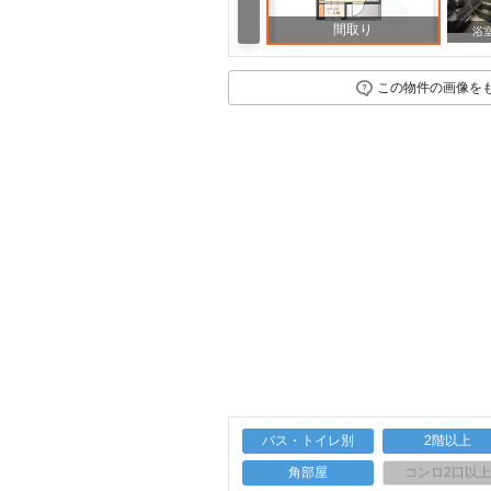
間取り
その他
その他
浴
この物件の画像を
バス・トイレ別
2階以上
角部屋
コンロ2口以