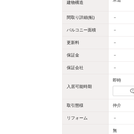
木造
建物構造
間取り詳細(帖)
－
バルコニー面積
－
更新料
－
保証金
－
保証会社
－
即時
入居可能時期
取引態様
仲介
リフォーム
－
無