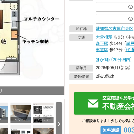
愛知県
名古屋市東区
所在地
大曽根駅
歩9分
（
中
交通
森下駅
歩14分
（
瀬
車道駅
歩17分
（
桜
ほか1駅（20分圏内）
2026年05月（新築）
築年月
2階/3階建
階数/階建
り
空室確認や見学
不動産会
観
キッチン
キッチン
ご相談承ります！少しでも気に
00
無料通話