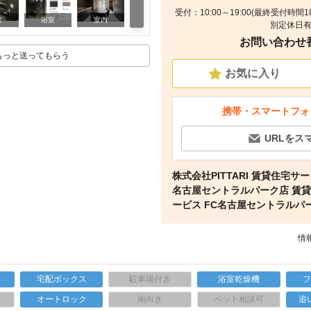
受付：10:00～19:00(最終受付時
室内
室
浴室
室内
別定休日有
お問い合わせ番号
もっと送ってもらう
お気に入り
携帯・スマートフォ
URLをス
株式会社PITTARI 賃貸住宅サー
名古屋セントラルパーク店 賃
ービス FC名古屋セントラルパ
情報
宅配ボックス
駐車場付き
浴室乾燥機
上
オートロック
南向き
ペット相談可
追