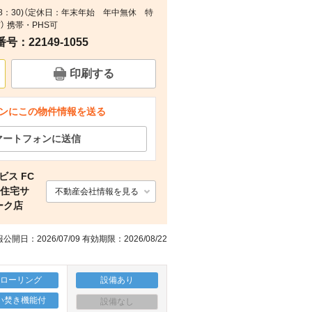
間18：30)（定休日：年末年始 年中無休 特
間取り
室内
その他
その他
） 携帯・PHS可
：22149-1055
印刷する
ンにこの物件情報を送る
マートフォンに送信
ビス FC
貸住宅サ
不動産会社情報を見る
ーク店
公開日：2026/07/09 有効期限：2026/08/22
フローリング
設備あり
い焚き機能付
設備なし