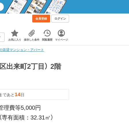
会員登録
ログイン
お気に入り
保存した条件
閲覧履歴
マイページ
ムの賃貸マンション・アパート
区出来町2丁目） 2階
14
まであと
日
管理費等5,000円
（専有面積：32.31㎡）