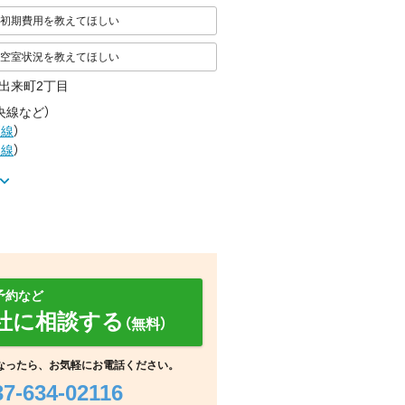
初期費用を教えてほしい
空室状況を教えてほしい
出来町2丁目
央線
など
）
戸線
）
通線
）
予約など
社に相談する
（無料）
室内
室内
室内
なったら、お気軽にお電話ください。
37-634-02116