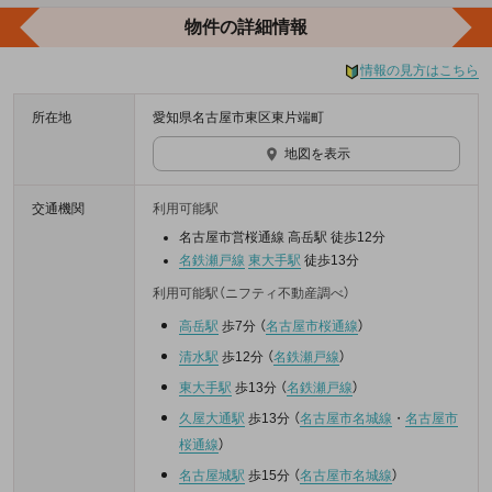
物件の詳細情報
情報の見方はこちら
所在地
愛知県名古屋市東区東片端町
地図を表示
交通機関
利用可能駅
名古屋市営桜通線 高岳駅 徒歩12分
名鉄瀬戸線
東大手駅
徒歩13分
利用可能駅（ニフティ不動産調べ）
高岳駅
歩7分
（
名古屋市桜通線
）
清水駅
歩12分
（
名鉄瀬戸線
）
東大手駅
歩13分
（
名鉄瀬戸線
）
久屋大通駅
歩13分
（
名古屋市名城線
・
名古屋市
桜通線
）
名古屋城駅
歩15分
（
名古屋市名城線
）