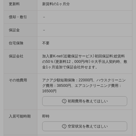
更新料
新賃料の1ヶ月分
償却・敷引
－
保証金
－
住宅保険
不要
保証会社
加入要K-net（近畿保証サービス）初回保証料:総賃料
の50％（更新料12，000円/年）※大手法人契約時、敷
金1ヶ月追加で保証会社外せます。
その他費用
アクア少額短期保険：22000円、ハウスクリーニン
グ費用：38500円、エアコンクリーニング費用：
16500円
初期費用を教えてほしい
入居可能時期
即時
空室状況を教えてほしい