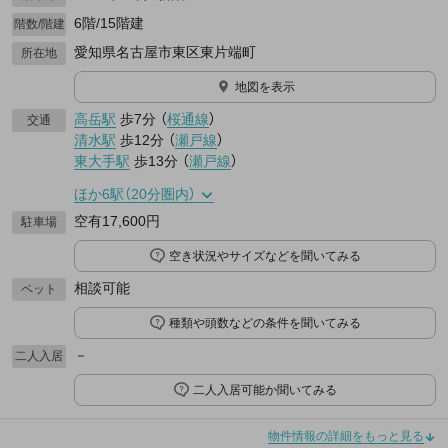
6階/15階建
階数/階建
愛知県名古屋市東区東片端町
所在地
地図を表示
高岳駅
歩7分
（
桜通線
）
交通
清水駅
歩12分
（
瀬戸線
）
東大手駅
歩13分
（
瀬戸線
）
ほか6駅（20分圏内）
空有17,600円
駐車場
空き状況やサイズなどを聞いてみる
相談可能
ペット
種類や頭数などの条件を聞いてみる
－
二人入居
二人入居可能か聞いてみる
物件情報の詳細をもっと見る