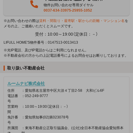
物件お問い合わせ専用ダイヤル
0037-634-33975-25955-1052
※お問い合わせの際は
賃料・間取り・最寄駅・駅からの距離・マンション名
を
メモの上、ご連絡いただくとスムーズです。
受付：10:00～19:00（定休日：－）
LIFULL HOME'S物件番号：0147513-0013413
※光IP電話、及びIP電話からはご利用になれません。
※不動産会社の方からの上記電話番号によるお問合せはお断りしております。
取り扱い不動産会社
ルームナビ株式会社
住所
：愛知県名古屋市中区大須４丁目2-58 大和ビル6F
電話番
：052-249-9777
号
営業時
：10:00～19:00（定休日：－）
間
免許番
：愛知県知事(02)第023078号
号
所属団
：東海不動産公正取引協議会、(公社)全日本不動産協会愛知県本