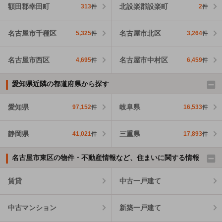
額田郡幸田町
北設楽郡設楽町
313
件
2
件
名古屋市千種区
名古屋市北区
5,325
件
3,264
件
名古屋市西区
名古屋市中村区
4,695
件
6,459
件
愛知県近隣の都道府県から探す
愛知県
岐阜県
97,152
件
16,533
件
静岡県
三重県
41,021
件
17,893
件
名古屋市東区の物件・不動産情報など、住まいに関する情報
賃貸
中古一戸建て
中古マンション
新築一戸建て