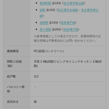
新栄町駅
歩19分
（
名古屋市東山線
）
栄駅
歩19分
（
名古屋市名城線
・
名古屋市東山
線
）
栄町駅
歩19分
（
名鉄瀬戸線
）
尼ケ坂駅
歩20分
（
名鉄瀬戸線
）
※参考情報としての表示ですので、所要時間等の正
確な情報は不動産会社にお問い合わせください。
建物構造
RC(鉄筋コンクリート)
間取り詳細
洋室 2.4帖(6階)リビングダイニングキッチン 12帖(6
（帖）
階)
総戸数
112
バルコニー面
－
積
採光向き
南