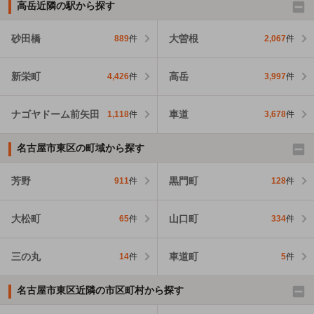
高岳近隣の駅から探す
砂田橋
大曽根
889
件
2,067
件
新栄町
高岳
4,426
件
3,997
件
ナゴヤドーム前矢田
車道
1,118
件
3,678
件
名古屋市東区の町域から探す
芳野
黒門町
911
件
128
件
大松町
山口町
65
件
334
件
三の丸
車道町
14
件
5
件
名古屋市東区近隣の市区町村から探す