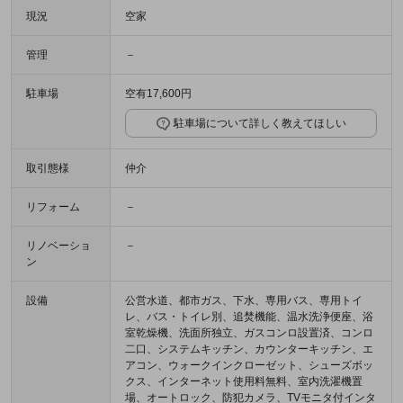
現況
空家
管理
－
駐車場
空有17,600円
駐車場について詳しく教えてほしい
取引態様
仲介
リフォーム
－
リノベーショ
－
ン
設備
公営水道、都市ガス、下水、専用バス、専用トイ
レ、バス・トイレ別、追焚機能、温水洗浄便座、浴
室乾燥機、洗面所独立、ガスコンロ設置済、コンロ
二口、システムキッチン、カウンターキッチン、エ
アコン、ウォークインクローゼット、シューズボッ
クス、インターネット使用料無料、室内洗濯機置
場、オートロック、防犯カメラ、TVモニタ付インタ