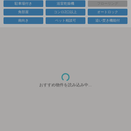
駐車場付き
浴室乾燥機
フローリング
角部屋
コンロ2口以上
オートロック
南向き
ペット相談可
追い焚き機能付
おすすめ物件を読み込み中...