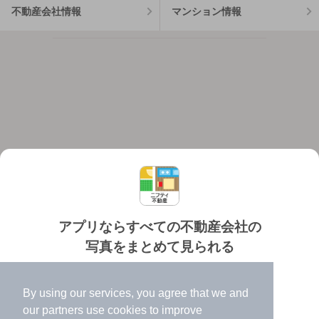
不動産会社情報
マンション情報
アプリならすべての不動産会社の
写真をまとめて見られる
対応機種
個人情報保護ポリシー
利用規約
運営会社
✔️
たくさんの写真でイメージふくらむ
ヘルプ・お問い合わせ
採用情報
By using our services, you agree that we and
✔️
高速表示で似た物件も見つけやすい
our
partners
use cookies to improve
✔️
便利な通知機能も充実