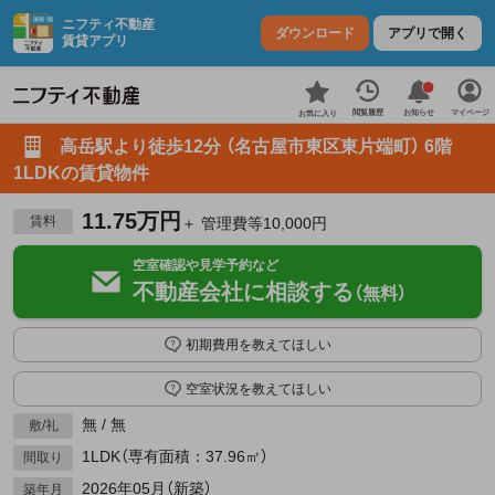
ニフティ不動産
ダウンロード
アプリで開く
賃貸アプリ
お知らせ
閲覧履歴
マイページ
お気に入り
高岳駅より徒歩12分 （名古屋市東区東片端町） 6階
1LDKの賃貸物件
11.75万円
賃料
＋ 管理費等10,000円
空室確認や見学予約など
不動産会社に相談する
（無料）
初期費用を教えてほしい
空室状況を教えてほしい
無 / 無
敷/礼
1LDK（専有面積：37.96㎡）
間取り
2026年05月（新築）
築年月