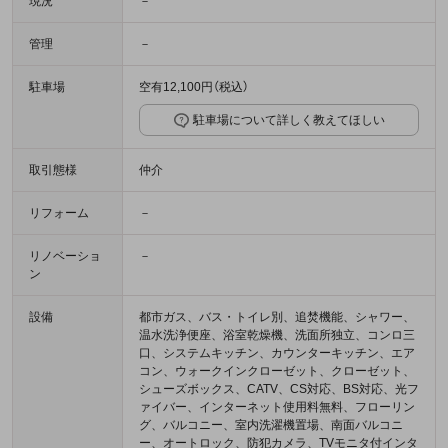
現況
－
管理
－
駐車場
空有12,100円（税込）
駐車場について詳しく教えてほしい
取引態様
仲介
リフォーム
－
リノベーショ
－
ン
設備
都市ガス、バス・トイレ別、追焚機能、シャワー、
温水洗浄便座、浴室乾燥機、洗面所独立、コンロ三
口、システムキッチン、カウンターキッチン、エア
コン、ウォークインクローゼット、クローゼット、
シューズボックス、CATV、CS対応、BS対応、光フ
ァイバー、インターネット使用料無料、フローリン
グ、バルコニー、室内洗濯機置場、南面バルコニ
ー、オートロック、防犯カメラ、TVモニタ付インタ