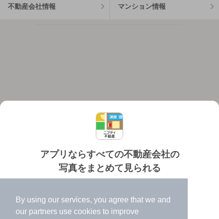
不動産会社情報
マンション情報
アプリならすべての不動産会社の
写真をまとめて見られる
対応機種
個人情報保護ポリシー
利用規約
運営会社
✔️
たくさんの写真でイメージふくらむ
ヘルプ・お問い合わせ
採用情報
By using our services, you agree that we and
✔️
高速表示で似た物件も見つけやすい
our
partners
use cookies to improve
✔️
便利な通知機能も充実