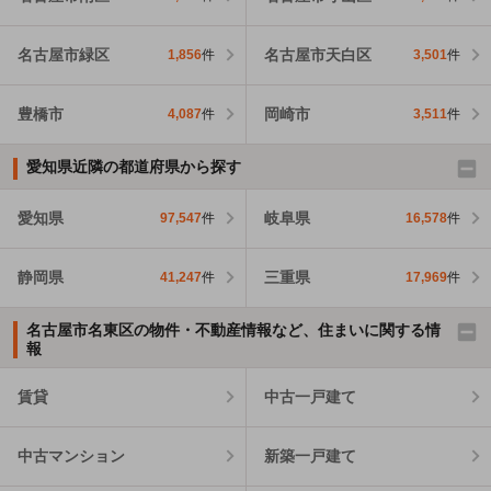
名古屋市緑区
名古屋市天白区
1,856
件
3,501
件
豊橋市
岡崎市
4,087
件
3,511
件
愛知県近隣の都道府県から探す
愛知県
岐阜県
97,547
件
16,578
件
静岡県
三重県
41,247
件
17,969
件
名古屋市名東区の物件・不動産情報など、住まいに関する情
報
賃貸
中古一戸建て
中古マンション
新築一戸建て