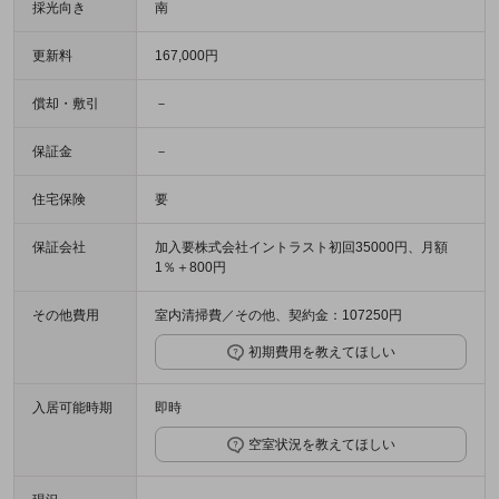
採光向き
南
更新料
167,000円
償却・敷引
－
保証金
－
住宅保険
要
保証会社
加入要株式会社イントラスト初回35000円、月額
1％＋800円
その他費用
室内清掃費／その他、契約金：107250円
初期費用を教えてほしい
入居可能時期
即時
空室状況を教えてほしい