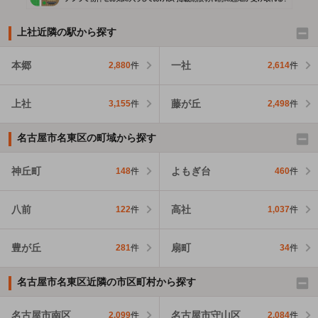
上社近隣の駅から探す
本郷
一社
2,880
件
2,614
件
上社
藤が丘
3,155
件
2,498
件
名古屋市名東区の町域から探す
神丘町
よもぎ台
148
件
460
件
八前
高社
122
件
1,037
件
豊が丘
扇町
281
件
34
件
名古屋市名東区近隣の市区町村から探す
名古屋市南区
名古屋市守山区
2,099
件
2,084
件