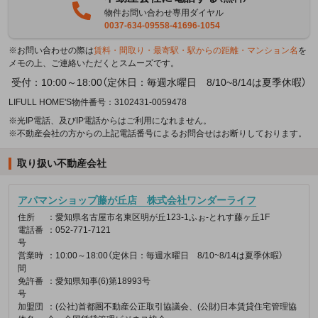
物件お問い合わせ専用ダイヤル
0037-634-09558-41696-1054
※お問い合わせの際は
賃料・間取り・最寄駅・駅からの距離・マンション名
を
メモの上、ご連絡いただくとスムーズです。
受付：10:00～18:00（定休日：毎週水曜日 8/10~8/14は夏季休暇）
LIFULL HOME'S物件番号：3102431-0059478
※光IP電話、及びIP電話からはご利用になれません。
※不動産会社の方からの上記電話番号によるお問合せはお断りしております。
取り扱い不動産会社
アパマンショップ藤が丘店 株式会社ワンダーライフ
住所
：愛知県名古屋市名東区明が丘123-1ふぉ-とれす藤ヶ丘1F
電話番
：052-771-7121
号
営業時
：10:00～18:00（定休日：毎週水曜日 8/10~8/14は夏季休暇）
間
免許番
：愛知県知事(6)第18993号
号
加盟団
：(公社)首都圏不動産公正取引協議会、(公財)日本賃貸住宅管理協