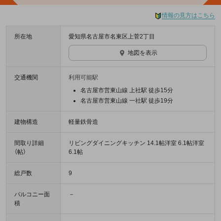
情報の見方はこちら
所在地
愛知県名古屋市名東区上菅2丁目
地図を表示
交通機関
利用可能駅
名古屋市営東山線 上社駅 徒歩15分
名古屋市営東山線 一社駅 徒歩19分
建物構造
軽量鉄骨造
間取り詳細
リビングダイニングキッチン 14.1帖洋室 6.1帖洋室
（帖）
6.1帖
総戸数
9
バルコニー面
－
積