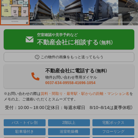
空室確認や見学予約など
不動産会社に相談する
（無料）
この物件の画像をもっと送ってもらう
不動産会社に電話する
（無料）
物件お問い合わせ専用ダイヤル
0037-634-09558-41696-1054
※お問い合わせの際は
賃料・間取り・最寄駅・駅からの距離・マンション名
を
メモの上、ご連絡いただくとスムーズです。
受付：10:00～18:00（定休日：毎週水曜日 8/10~8/14は夏季休暇）
バス・トイレ別
2階以上
宅配ボックス
駐車場付き
浴室乾燥機
フローリング