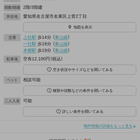
2階/3階建
階数/階建
愛知県名古屋市名東区上菅2丁目
所在地
地図を表示
上社駅
歩14分
（
東山線
）
交通
一社駅
歩18分
（
東山線
）
本郷駅
歩19分
（
東山線
）
空有12,100円（税込）
駐車場
空き状況やサイズなどを聞いてみる
相談可能
ペット
種類や頭数などの条件を聞いてみる
可能
二人入居
詳しい条件を聞いてみる
物件情報の詳細をもっと見る