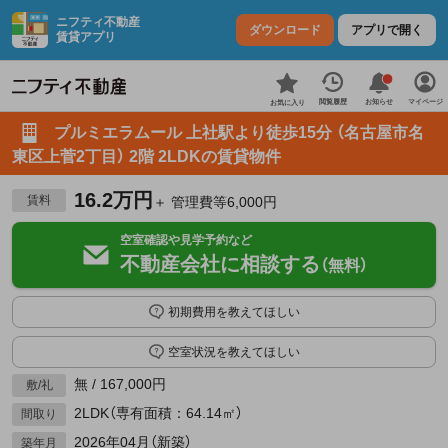
ニフティ不動産
ダウンロード
アプリで開く
賃貸アプリ
お知らせ
閲覧履歴
マイページ
お気に入り
プルミエラムール 上社駅より徒歩15分 （名古屋市名
東区上菅2丁目） 2階 2LDKの賃貸物件
16.2万円
賃料
＋ 管理費等6,000円
空室確認や見学予約など
不動産会社に相談する
（無料）
初期費用を教えてほしい
空室状況を教えてほしい
無 / 167,000円
敷/礼
2LDK（専有面積：64.14㎡）
間取り
2026年04月（新築）
築年月