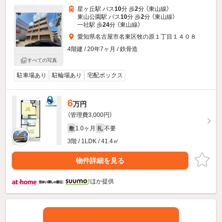
星ヶ丘駅 バス
10
分 歩
2
分 （東山線）
東山公園駅 バス
10
分 歩
2
分 （東山線）
一社駅 歩
24
分 （東山線）
愛知県名古屋市名東区牧の原１丁目１４０８
4階建 / 20年7ヶ月 / 鉄骨造
すべての写真
駐車場あり
駐輪場あり
宅配ボックス
6
万円
（管理費3,000円）
1.0ヶ月
不要
敷
礼
3階 / 1LDK / 41.4㎡
物件詳細を見る
ほか提供