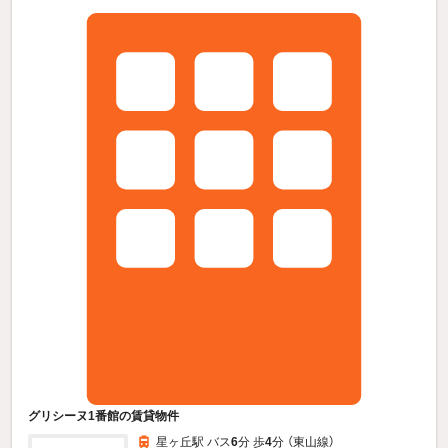
グリシーヌ1番館の賃貸物件
星ヶ丘駅 バス
6
分 歩
4
分 （東山線）