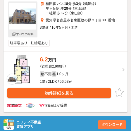
植田駅 バス
18
分 歩
3
分 （鶴舞線）
星ヶ丘駅 歩
28
分 （東山線）
一社駅 歩
32
分 （東山線）
愛知県名古屋市名東区牧の原２丁目801番地1
3階建 / 16年5ヶ月 / 木造
すべての写真
駐車場あり
駐輪場あり
6.2
万円
（管理費2,900円）
不要
1.0ヶ月
敷
礼
1階 / 2LDK / 56.53㎡
物件詳細を見る
ほか提供
ニフティ不動産
ダウンロード
賃貸アプリ