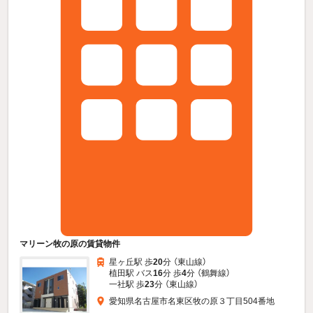
マリーン牧の原の賃貸物件
星ヶ丘駅 歩
20
分 （東山線）
植田駅 バス
16
分 歩
4
分 （鶴舞線）
一社駅 歩
23
分 （東山線）
愛知県名古屋市名東区牧の原３丁目504番地