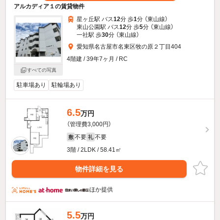
アルカディア１の賃貸物件
星ヶ丘駅 バス
12
分 歩
1
分 （東山線）
東山公園駅 バス
12
分 歩
5
分 （東山線）
一社駅 歩
30
分 （東山線）
愛知県名古屋市名東区牧の原２丁目404
4階建 / 39年7ヶ月 / RC
すべての写真
駐車場あり
駐輪場あり
6.5
万円
（管理費3,000円）
不要
不要
敷
礼
3階 / 2LDK / 58.41㎡
物件詳細を見る
ほか提供
5.5
万円