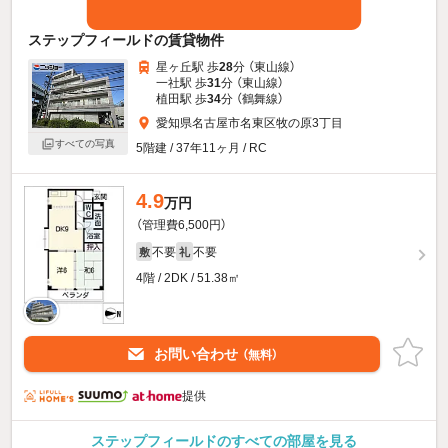
ステップフィールドの賃貸物件
星ヶ丘駅 歩
28
分 （東山線）
一社駅 歩
31
分 （東山線）
植田駅 歩
34
分 （鶴舞線）
愛知県名古屋市名東区牧の原3丁目
すべての写真
5階建 / 37年11ヶ月 / RC
4.9
万円
（管理費6,500円）
不要
不要
敷
礼
4階 / 2DK / 51.38㎡
お問い合わせ
（無料）
提供
ステップフィールドのすべての部屋を見る