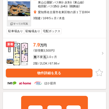
東山公園駅 バス
8
分 歩
3
分 （東山線）
植田駅 バス
15
分 歩
4
分 （鶴舞線）
愛知県名古屋市名東区牧の原１丁目804
3階建 / 16年5ヶ月 / 木造
すべての写真
駐車場あり
駐輪場あり
宅配ボックス
7.9
新着
万円
（管理費3,500円）
不要
1.0ヶ月
敷
礼
2階 / 2LDK / 67.98㎡
物件詳細を見る
ほか提供