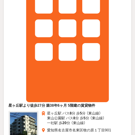
星ヶ丘駅より徒歩27分 築38年6ヶ月 5階建の賃貸物件
星ヶ丘駅 バス
8
分 歩
5
分 （東山線）
東山公園駅 バス
8
分 歩
5
分 （東山線）
一社駅 歩
20
分 （東山線）
愛知県名古屋市名東区牧の原１丁目901