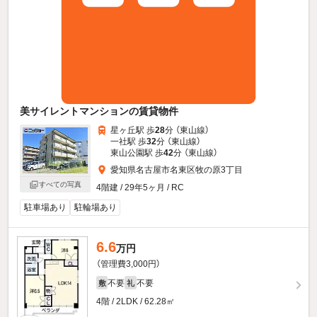
美サイレントマンションの賃貸物件
星ヶ丘駅 歩
28
分 （東山線）
一社駅 歩
32
分 （東山線）
東山公園駅 歩
42
分 （東山線）
愛知県名古屋市名東区牧の原3丁目
すべての写真
4階建 / 29年5ヶ月 / RC
駐車場あり
駐輪場あり
6.6
万円
（管理費3,000円）
不要
不要
敷
礼
4階 / 2LDK / 62.28㎡