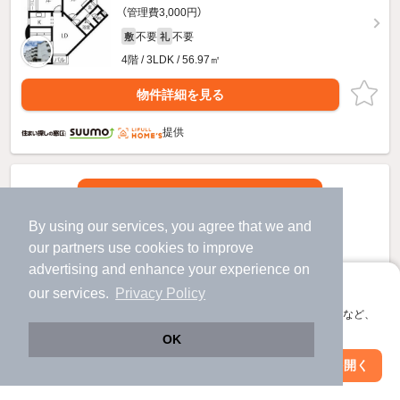
（管理費3,000円）
不要
不要
敷
礼
4階 / 3LDK / 56.97㎡
物件詳細を見る
提供
By using our services, you agree that we and
our
partners
use cookies to improve
advertising and enhance your experience on
アプリに切り替えて、サクサクお部屋探し
our services.
Privacy Policy
会員登録なしですぐ使える。マップ検索やお気に入り保存など、
アプリ限定の便利な機能が使えます！
OK
Web版で続行
アプリを開く
市区町村を変更
絞り込み条件を変更