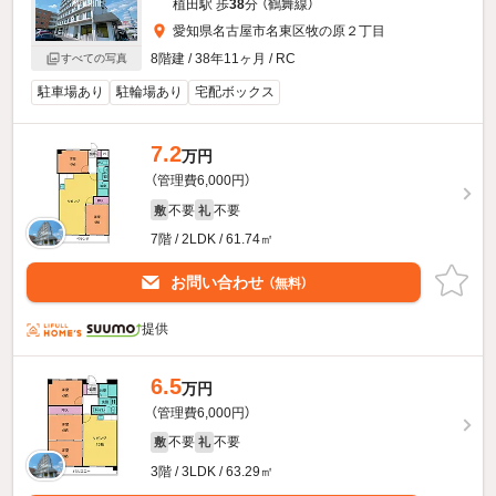
植田駅 歩
38
分 （鶴舞線）
愛知県名古屋市名東区牧の原２丁目
8階建 / 38年11ヶ月 / RC
すべての写真
駐車場あり
駐輪場あり
宅配ボックス
7.2
万円
（管理費6,000円）
不要
不要
敷
礼
7階 / 2LDK / 61.74㎡
お問い合わせ
（無料）
提供
6.5
万円
（管理費6,000円）
不要
不要
敷
礼
3階 / 3LDK / 63.29㎡