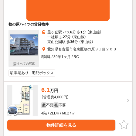
牧の原ハイツの賃貸物件
星ヶ丘駅 バス
6
分 歩
1
分 （東山線）
一社駅 歩
27
分 （東山線）
東山公園駅 歩
36
分 （東山線）
愛知県名古屋市名東区牧の原３丁目２０３
5階建 / 39年1ヶ月 / RC
すべての写真
駐車場あり
宅配ボックス
6.1
万円
（管理費4,000円）
不要
不要
敷
礼
4階 / 2LDK / 68.27㎡
物件詳細を見る