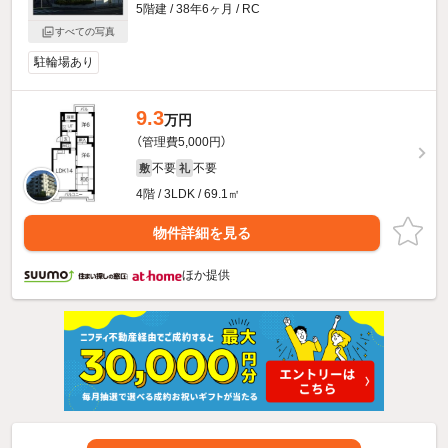
5階建 / 38年6ヶ月 / RC
すべての写真
駐輪場あり
9.3
万円
（管理費5,000円）
不要
不要
敷
礼
4階 / 3LDK / 69.1㎡
物件詳細を見る
ほか提供