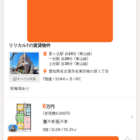
リリカル7の賃貸物件
星ヶ丘駅 歩
24
分 （東山線）
一社駅 歩
28
分 （東山線）
上社駅 歩
35
分 （東山線）
愛知県名古屋市名東区牧の原１丁目
7階建 / 31年6ヶ月 / RC
すべての写真
駐輪場あり
6
万円
（管理費6,000円）
不要
不要
敷
礼
3階 / 3LDK / 55.25㎡