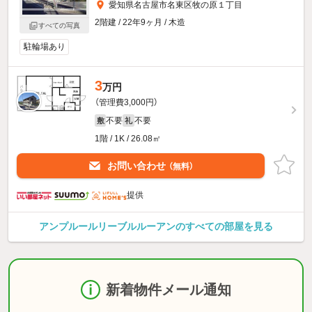
愛知県名古屋市名東区牧の原１丁目
2階建 / 22年9ヶ月 / 木造
すべての写真
駐輪場あり
3
万円
（管理費3,000円）
不要
不要
敷
礼
1階 / 1K / 26.08㎡
お問い合わせ
（無料）
提供
アンプルールリーブルルーアンのすべての部屋を見る
新着物件メール通知