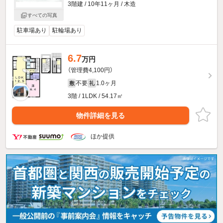
3階建 / 10年11ヶ月 / 木造
すべての写真
駐車場あり
駐輪場あり
6.7
万円
（管理費4,100円）
不要
1.0ヶ月
敷
礼
3階 / 1LDK / 54.17㎡
物件詳細を見る
ほか提供