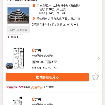
星ヶ丘駅 バス
17
分 歩
2
分 （東山線）
一社駅 歩
28
分 （東山線）
上社駅 歩
34
分 （東山線）
愛知県名古屋市名東区牧の原1丁目
5階建 / 38年4ヶ月 / 鉄筋コンクリート
すべての写真
駐車場あり
6
万円
（管理費5,000円）
60,000円
不要
敷
礼
4階 / 3LDK / 60.37㎡
物件詳細を見る
ほか提供
6
万円
（管理費5,000円）