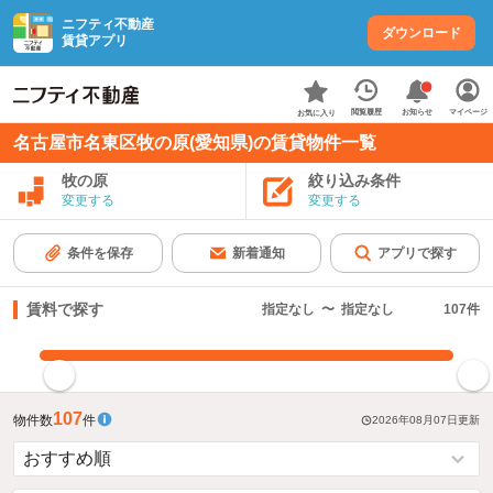
ニフティ不動産
ダウンロード
賃貸アプリ
お知らせ
閲覧履歴
マイページ
お気に入り
名古屋市名東区牧の原(愛知県)の賃貸物件一覧
牧の原
絞り込み条件
変更する
変更する
条件を保存
新着通知
アプリで探す
賃料で探す
指定なし
〜
指定なし
107
件
指定した賃料で絞り込む
107
物件数
件
2026年08月07日
更新