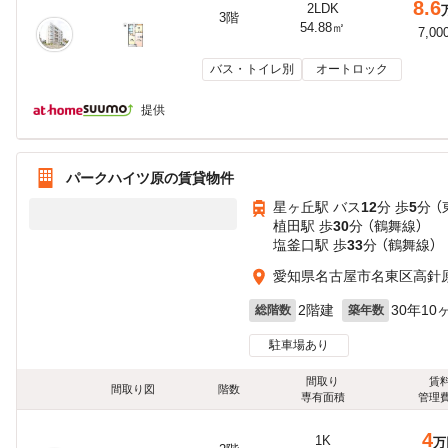
8.6
2LDK
3階
54.88㎡
7,00
バス・トイレ別
オートロック
提供
パークハイツ原の賃貸物件
星ヶ丘駅 バス
12
分 歩
5
分 
植田駅 歩
30
分 （鶴舞線）
塩釜口駅 歩
33
分 （鶴舞線）
愛知県名古屋市名東区高針
2階建
30年10
総階数
築年数
駐車場あり
間取り
賃
間取り図
階数
専有面積
管理
4
1K
万