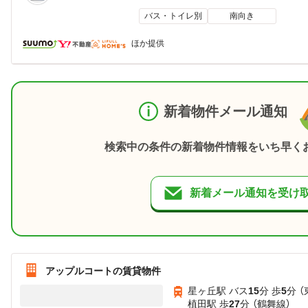
バス・トイレ別
南向き
ほか提供
新着物件メール通知
検索中の条件の新着物件情報をいち早く
新着メール通知を受け
アップルコートの賃貸物件
星ヶ丘駅 バス
15
分 歩
5
分 
植田駅 歩
27
分 （鶴舞線）