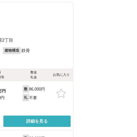
原2丁目
月
鉄骨
建物構造
料
敷金
お気に入り
費等
礼金
86,000円
敷
万円
不要
0円
礼
詳細を見る