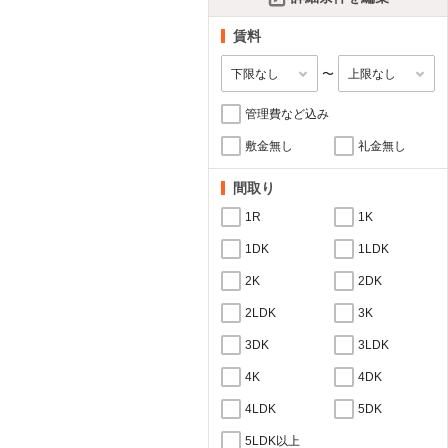
賃料
〜
管理費など込み
敷金無し
礼金無し
間取り
1R
1K
1DK
1LDK
2K
2DK
2LDK
3K
3DK
3LDK
4K
4DK
4LDK
5DK
5LDK以上