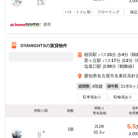
3,00
バス・トイレ別
フローリング
保証
提供
OYAHIGHTSの賃貸物件
植田駅 バス
15
分 歩
4
分 （鶴
星ヶ丘駅 バス
17
分 歩
2
分 
塩釜口駅 歩
30
分 （鶴舞線）
愛知県名古屋市名東区高針
4階建
31年6ヶ
総階数
築年数
駐車場あり
駐輪場あり
間取り
賃
間取り図
階数
専有面積
管理
5.5
2LDK
1階
55.3㎡
4,00