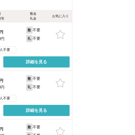
料
敷金
お気に入り
費等
礼金
不要
敷
円
不要
0円
礼
人不要
詳細を見る
不要
敷
円
不要
0円
礼
人不要
詳細を見る
不要
敷
円