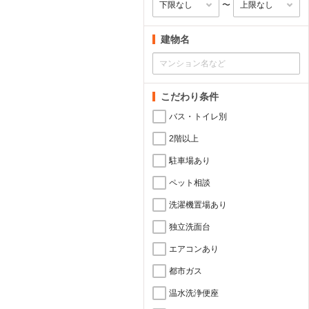
〜
建物名
こだわり条件
バス・トイレ別
2階以上
駐車場あり
ペット相談
洗濯機置場あり
独立洗面台
エアコンあり
都市ガス
温水洗浄便座