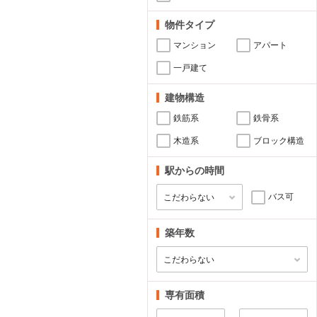
物件タイプ
マンション
アパート
一戸建て
建物構造
鉄筋系
鉄骨系
木造系
ブロック構造
駅からの時間
バス可
築年数
専有面積