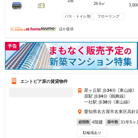
2階
26.6㎡
3,00
バス・トイレ別
フローリング
ほか提供
エントピア原の賃貸物件
星ヶ丘駅 歩
34
分 （東山線）
原駅 歩
34
分 （鶴舞線）
一社駅 歩
38
分 （東山線）
愛知県名古屋市名東区高針
4階建
31年5ヶ
総階数
築年数
駐輪場あり