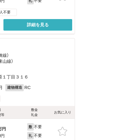
不要
0円
礼
人不要
詳細を見る
舞線）
（東山線）
原１丁目３１６
月
RC
建物構造
料
敷金
お気に入り
費等
礼金
不要
敷
万円
不要
0円
礼