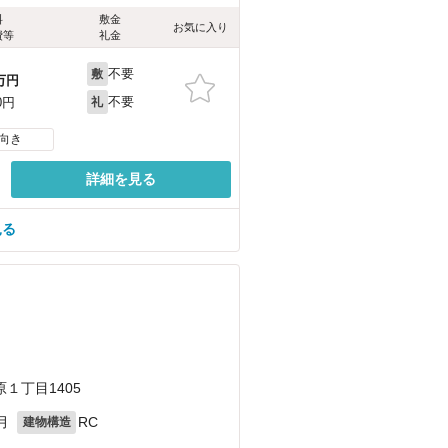
料
敷金
お気に入り
費等
礼金
不要
敷
万円
不要
0円
礼
向き
詳細を見る
見る
１丁目1405
月
RC
建物構造