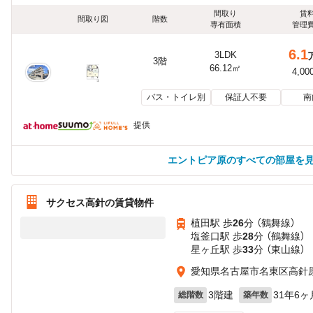
間取り
賃
間取り図
階数
専有面積
管理
6.1
3LDK
3階
66.12㎡
4,00
バス・トイレ別
保証人不要
南
提供
エントピア原のすべての部屋を
サクセス高針の賃貸物件
植田駅 歩
26
分 （鶴舞線）
塩釜口駅 歩
28
分 （鶴舞線）
星ヶ丘駅 歩
33
分 （東山線）
愛知県名古屋市名東区高針原
3階建
31年6ヶ
総階数
築年数