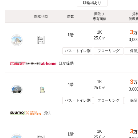
駐輪場あり
間取り
賃
間取り図
階数
専有面積
管理
3
1K
万
1階
25.0㎡
3,00
バス・トイレ別
フローリング
保証
ほか提供
3
1K
万
4階
25.0㎡
3,00
バス・トイレ別
フローリング
保証
提供
3
1K
万
1階
25.0㎡