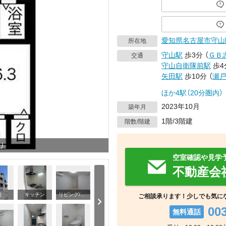
愛知県
名古屋市守山
所在地
守山駅
歩3分
（
ＧＢ
交通
守山自衛隊前駅
歩4
矢田駅
歩10分
（
瀬
ほか4駅（20分圏内）
2023年10月
築年月
1階/3階建
階数/階建
り
空室確認や見学
不動産会
観
キッチン
リビング/ダイニング
ご相談承ります！少しでも気に
00
無料通話