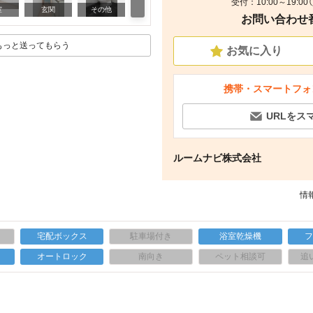
受付：10:00～19:0
その他
室
玄関
その他
お問い合わせ番号
もっと送ってもらう
お気に入り
携帯・スマートフォ
URLをス
ルームナビ株式会社
情報
宅配ボックス
駐車場付き
浴室乾燥機
上
オートロック
南向き
ペット相談可
追