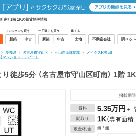
南） 1階 1Kの賃貸物件情報
マンションを買う
一戸建てを買う
建てる
新築
中古
新築
中古
土地
不動産会社
調べる
愛知県
名古屋市守山区
守山自衛隊前駅
メイクスR矢田I
賃貸マンション・アパート
り徒歩5分 （名古屋市守山区町南） 1階 1
掲載期限
5.35万円
賃料
＋ 
1K
間取り
（専有面積：
無 / 無
敷金/礼金