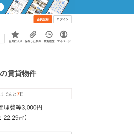
会員登録
ログイン
お気に入り
保存した条件
閲覧履歴
マイページ
Kの賃貸物件
7
まであと
日
管理費等3,000円
22.29㎡）