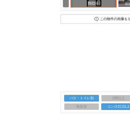
間取り
寝
この物件の画像を
バス・トイレ別
2階以上
角部屋
コンロ2口以