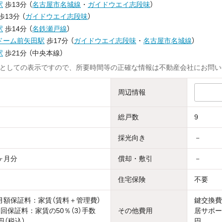
駅
歩13分
（
名古屋市名城線
・
ガイドウエイ志段味
）
歩13分
（
ガイドウエイ志段味
）
駅
歩14分
（
名鉄瀬戸線
）
ドーム前矢田駅
歩17分
（
ガイドウエイ志段味
・
名古屋市名城線
）
駅
歩21分
（
中央本線
）
としての表示ですので、所要時間等の正確な情報は不動産会社にお問い
周辺情報
総戸数
9
採光向き
－
ヶ月分
償却・敷引
－
住宅保険
不要
）月額保証料：家賃（賃料＋管理費）
鍵交換費
初回保証料：家賃の50％（3）手数
その他費用
居サポー
円（税込）
円