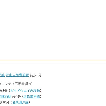
戸線
守山自衛隊前駅
徒歩5分
（ニフティ不動産調べ）
歩3分
（
ガイドウエイ志段味
）
衛隊前駅
歩4分
（
名鉄瀬戸線
）
歩10分
（
名鉄瀬戸線
）