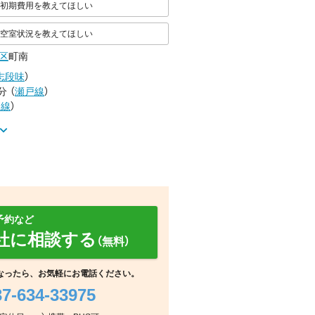
初期費用を教えてほしい
空室状況を教えてほしい
区
町南
志段味
）
分
（
瀬戸線
）
戸線
）
予約など
社に相談する
（無料）
なったら、お気軽にお電話ください。
37-634-33975