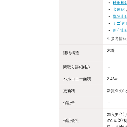
砂田橋
金屋駅
瓢箪山
ナゴヤ
新守山
※参考情報
木造
建物構造
間取り詳細(帖)
－
バルコニー面積
2.46㎡
更新料
新賃料の1
保証金
－
加入要（1
保証会社
の1％（2）
料：月550