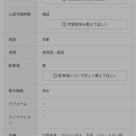
入居可能時期
相談
空室状況を教えてほしい
現況
空家
管理
管理員：巡回
駐車場
無
駐車場について詳しく教えてほしい
取引態様
仲介
リフォーム
－
リノベーショ
－
ン
設備
公営水道、プロパンガス、下水、バス・トイレ別、