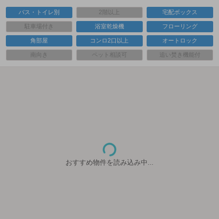
バス・トイレ別
2階以上
宅配ボックス
駐車場付き
浴室乾燥機
フローリング
角部屋
コンロ2口以上
オートロック
南向き
ペット相談可
追い焚き機能付
おすすめ物件を読み込み中...