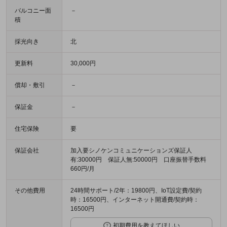
バルコニー面
－
積
採光向き
北
更新料
30,000円
償却・敷引
－
保証金
－
住宅保険
要
保証会社
加入要シノケンコミュニケーションズ保証人
有:30000円 保証人無:50000円 口座振替手数料
660円/月
その他費用
24時間サポート/2年：19800円、IoT設定費/契約
時：16500円、インターネット開通費/契約時：
16500円
初期費用を教えてほしい