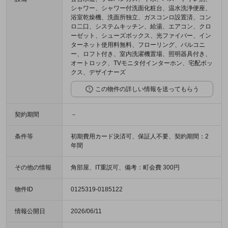
シャワー、シャワー付洗面化粧台、温水洗浄便座、
浴室乾燥機、洗面所独立、ガスコンロ設置済、コン
ロ二口、システムキッチン、給湯、エアコン、クロ
ーゼット、シューズボックス、光ファイバー、イン
ターネット使用料無料、フローリング、バルコニ
ー、ロフト付き、室内洗濯機置場、照明器具付き、
オートロック、TVモニタ付インターホン、宅配ボッ
クス、デザイナーズ
この物件の詳しい情報を送ってもらう
契約期間
－
条件等
初期費用カード決済可、保証人不要、契約期間：2
年間
その他の情報
角部屋、IT重説可、備考：町会費 300円
物件ID
0125319-0185122
情報公開日
2026/06/11