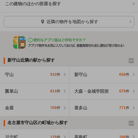
この建物のほかの部屋を探す
ほかの部屋を検索中…
近隣の物件を地図から探す
新守山近隣の駅から探す
守山
新守山
910
件
658
件
瓢箪山
大森・金城学院前
814
件
679
件
金屋
喜多山
709
件
771
件
名古屋市守山区の町域から探す
川北町
高島町
125
件
166
件