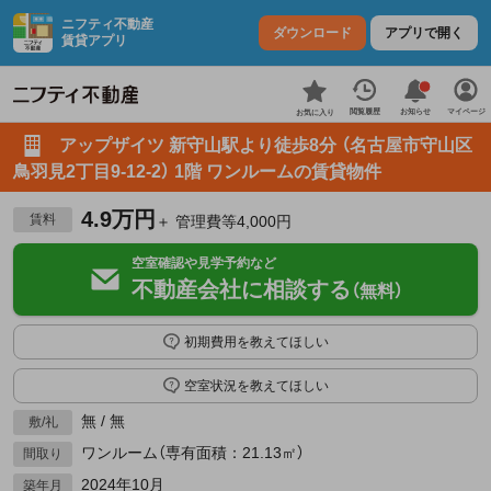
ニフティ不動産
ダウンロード
アプリで開く
賃貸アプリ
お知らせ
閲覧履歴
マイページ
お気に入り
アップザイツ 新守山駅より徒歩8分 （名古屋市守山区
鳥羽見2丁目9-12-2） 1階 ワンルームの賃貸物件
4.9万円
賃料
＋ 管理費等4,000円
空室確認や見学予約など
不動産会社に相談する
（無料）
初期費用を教えてほしい
空室状況を教えてほしい
無 / 無
敷/礼
ワンルーム（専有面積：21.13㎡）
間取り
2024年10月
築年月