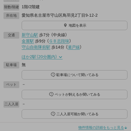
1階/2階建
階数/階建
愛知県名古屋市守山区鳥羽見2丁目9-12-2
所在地
地図を表示
新守山駅
歩7分
（
中央線
）
交通
金屋駅
歩9分
（
ＧＢ志段味
）
守山自衛隊前駅
歩14分
（
瀬戸線
）
ほか2駅（20分圏内）
無
駐車場
駐車場について聞いてみる
－
ペット
ペットが飼えるか聞いてみる
－
二人入居
二人入居可能か聞いてみる
物件情報の詳細をもっと見る