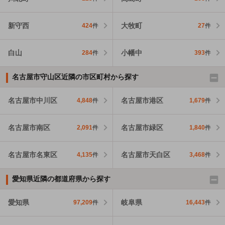
新守西
大牧町
424
件
27
件
白山
小幡中
284
件
393
件
名古屋市守山区近隣の市区町村から探す
名古屋市中川区
名古屋市港区
4,848
件
1,679
件
名古屋市南区
名古屋市緑区
2,091
件
1,840
件
名古屋市名東区
名古屋市天白区
4,135
件
3,468
件
愛知県近隣の都道府県から探す
愛知県
岐阜県
97,209
件
16,443
件