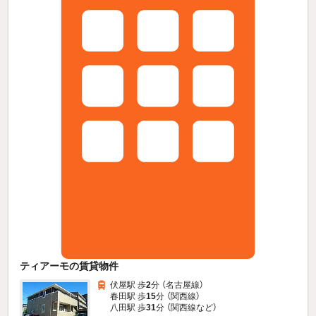
ティアーモの賃貸物件
伏屋駅 歩
2
分 （名古屋線）
春田駅 歩
15
分 （関西線）
八田駅 歩
31
分 （関西線
など
）