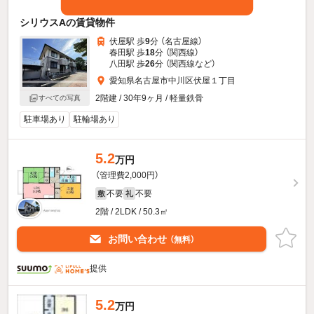
シリウスAの賃貸物件
伏屋駅 歩
9
分 （名古屋線）
春田駅 歩
18
分 （関西線）
八田駅 歩
26
分 （関西線
など
）
愛知県名古屋市中川区伏屋１丁目
2階建 / 30年9ヶ月 / 軽量鉄骨
すべての写真
駐車場あり
駐輪場あり
5.2
万円
（管理費2,000円）
不要
不要
敷
礼
2階 / 2LDK / 50.3㎡
お問い合わせ
（無料）
提供
5.2
万円