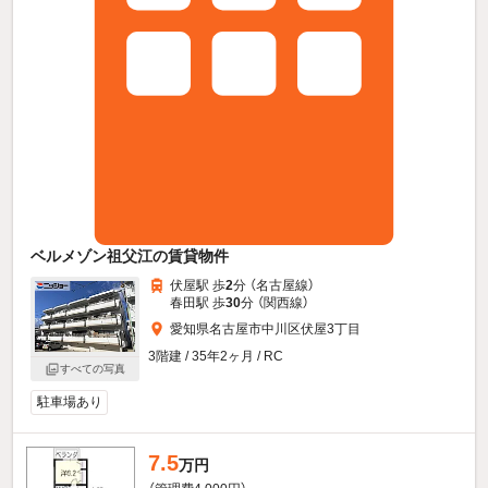
ベルメゾン祖父江の賃貸物件
伏屋駅 歩
2
分 （名古屋線）
春田駅 歩
30
分 （関西線）
愛知県名古屋市中川区伏屋3丁目
3階建 / 35年2ヶ月 / RC
すべての写真
駐車場あり
7.5
万円