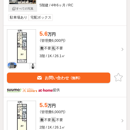
5階建 / 4年6ヶ月 / RC
すべての写真
駐車場あり
宅配ボックス
5.6
万円
（管理費6,000円）
不要
不要
敷
礼
3階 / 1K / 26.1㎡
お問い合わせ
（無料）
提供
5.5
万円
（管理費6,000円）
不要
不要
敷
礼
2階 / 1K / 26.1㎡