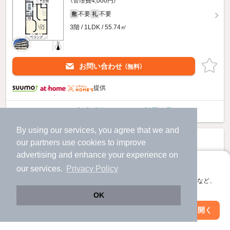
（管理費4,000円）
不要
不要
敷
礼
3階 / 1LDK / 55.74㎡
お問い合わせ
（無料）
提供
ベルメゾン祖父江のすべての部屋を見る
By using our services, you agree that we and
our
partners
use cookies to improve
advertising and enhance your experience on
アプリに切り替えて、サクサクお部屋探し
our services.
Privacy Policy
会員登録なしですぐ使える。マップ検索やお気に入り保存など、
アプリ限定の便利な機能が使えます！
OK
Web版で続行
アプリを開く
市区町村を変更
絞り込み条件を変更