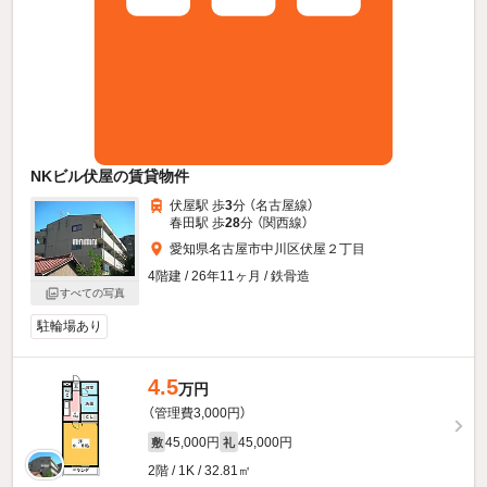
NKビル伏屋の賃貸物件
伏屋駅 歩
3
分 （名古屋線）
春田駅 歩
28
分 （関西線）
愛知県名古屋市中川区伏屋２丁目
4階建 / 26年11ヶ月 / 鉄骨造
すべての写真
駐輪場あり
4.5
万円
（管理費3,000円）
45,000円
45,000円
敷
礼
2階 / 1K / 32.81㎡