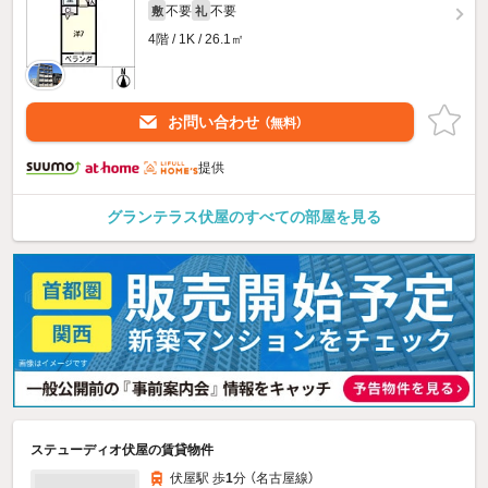
不要
不要
敷
礼
4階 / 1K / 26.1㎡
お問い合わせ
（無料）
提供
グランテラス伏屋のすべての部屋を見る
ステューディオ伏屋の賃貸物件
伏屋駅 歩
1
分 （名古屋線）