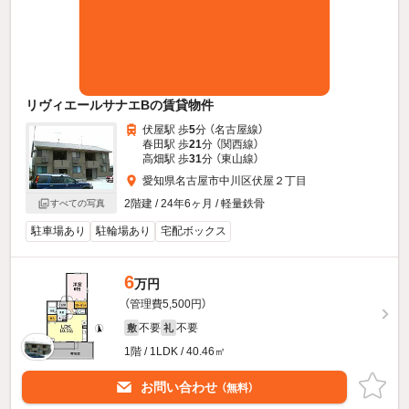
リヴィエールサナエBの賃貸物件
伏屋駅 歩
5
分 （名古屋線）
春田駅 歩
21
分 （関西線）
高畑駅 歩
31
分 （東山線）
愛知県名古屋市中川区伏屋２丁目
2階建 / 24年6ヶ月 / 軽量鉄骨
すべての写真
駐車場あり
駐輪場あり
宅配ボックス
6
万円
（管理費5,500円）
不要
不要
敷
礼
1階 / 1LDK / 40.46㎡
お問い合わせ
（無料）