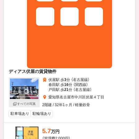
ディアス伏屋の賃貸物件
伏屋駅 歩
3
分 （名古屋線）
春田駅 歩
16
分 （関西線）
戸田駅 歩
21
分 （名古屋線）
愛知県名古屋市中川区伏屋４丁目
すべての写真
2階建 / 32年1ヶ月 / 軽量鉄骨
駐車場あり
駐輪場あり
5.7
万円
（管理費2,000円）