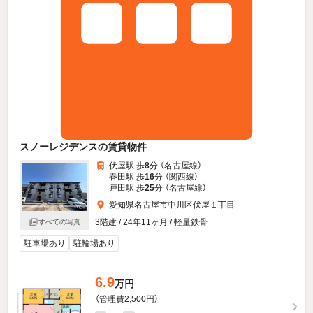
スノーレジデンスの賃貸物件
伏屋駅 歩
8
分 （名古屋線）
春田駅 歩
16
分 （関西線）
戸田駅 歩
25
分 （名古屋線）
愛知県名古屋市中川区伏屋１丁目
3階建 / 24年11ヶ月 / 軽量鉄骨
すべての写真
駐車場あり
駐輪場あり
6.9
万円
（管理費2,500円）