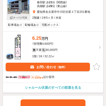
春田駅 歩
23
分 （関西線）
高畑駅 歩
29
分 （東山線）
愛知県名古屋市中川区伏屋３丁目201番地
2階建 / 1年5ヶ月 / 木造
すべての写真
駐車場あり
駐輪場あり
宅配ボックス
6.25
万円
（管理費4,600円）
不要
80,000円
敷
礼
1階 / 1K / 32.22㎡
お問い合わせ
（無料）
ほか提供
シャルール伏屋のすべての部屋を見る