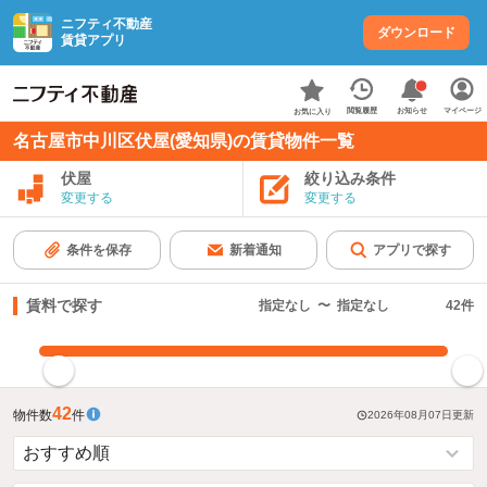
ニフティ不動産
ダウンロード
賃貸アプリ
お知らせ
閲覧履歴
マイページ
お気に入り
名古屋市中川区伏屋(愛知県)の賃貸物件一覧
伏屋
絞り込み条件
変更する
変更する
条件を保存
新着通知
アプリで探す
賃料で探す
指定なし
〜
指定なし
42
件
指定した賃料で絞り込む
42
物件数
件
2026年08月07日
更新