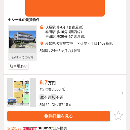
セシールの賃貸物件
伏屋駅 歩
4
分 （名古屋線）
春田駅 歩
16
分 （関西線）
戸田駅 歩
30
分 （名古屋線）
愛知県名古屋市中川区伏屋４丁目1408番地
3階建 / 24年8ヶ月 / 鉄骨造
すべての写真
駐車場あり
6.7
万円
（管理費3,500円）
不要
不要
敷
礼
3階 / 2LDK / 57.15㎡
物件詳細を見る
ほか提供