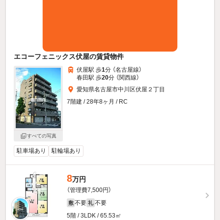
エコーフェニックス伏屋の賃貸物件
伏屋駅 歩
1
分 （名古屋線）
春田駅 歩
20
分 （関西線）
愛知県名古屋市中川区伏屋２丁目
7階建 / 28年8ヶ月 / RC
すべての写真
駐車場あり
駐輪場あり
8
万円
（管理費7,500円）
不要
不要
敷
礼
5階 / 3LDK / 65.53㎡