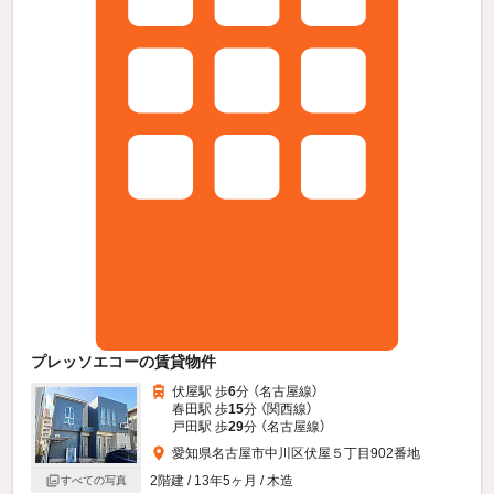
プレッソエコーの賃貸物件
伏屋駅 歩
6
分 （名古屋線）
春田駅 歩
15
分 （関西線）
戸田駅 歩
29
分 （名古屋線）
愛知県名古屋市中川区伏屋５丁目902番地
2階建 / 13年5ヶ月 / 木造
すべての写真