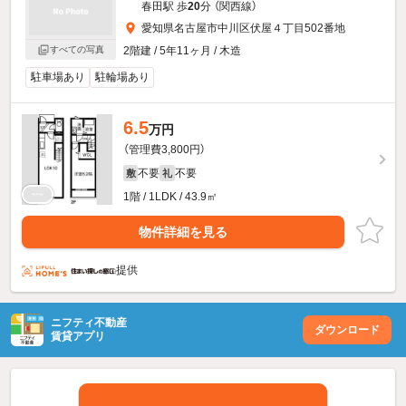
春田駅 歩
20
分 （関西線）
愛知県名古屋市中川区伏屋４丁目502番地
すべての写真
2階建 / 5年11ヶ月 / 木造
駐車場あり
駐輪場あり
6.5
万円
（管理費3,800円）
不要
不要
敷
礼
1階 / 1LDK / 43.9㎡
物件詳細を見る
提供
ニフティ不動産
ダウンロード
賃貸アプリ