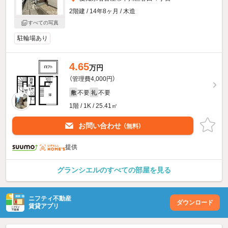
2階建 / 14年8ヶ月 / 木造
すべての写真
駐輪場あり
4.65
万円
（管理費4,000円）
不要
不要
敷
礼
1階 / 1K / 25.41㎡
お問い合わせ
（無料）
提供
グランシエルのすべての部屋を見る
ニフティ不動産
ダウンロード
賃貸アプリ