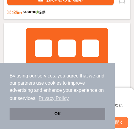
提供
By using our services, you agree that we and
our
partners
use cookies to improve
advertising and enhance your experience on
アプリに切り替えて、サクサクお部屋探し
our services.
Privacy Policy
会員登録なしですぐ使える。マップ検索やお気に入り保存など、
アプリ限定の便利な機能が使えます！
OK
Web版で続行
アプリを開く
市区町村を変更
絞り込み条件を変更