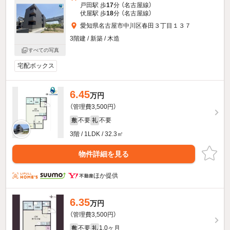
戸田駅 歩
17
分 （名古屋線）
伏屋駅 歩
18
分 （名古屋線）
愛知県名古屋市中川区春田３丁目１３７
3階建 / 新築 / 木造
すべての写真
宅配ボックス
6.45
万円
（管理費3,500円）
不要
不要
敷
礼
3階 / 1LDK / 32.3㎡
物件詳細を見る
ほか提供
6.35
万円
（管理費3,500円）
不要
1.0ヶ月
敷
礼