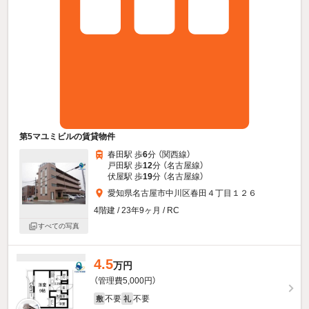
第5マユミビルの賃貸物件
春田駅 歩
6
分 （関西線）
戸田駅 歩
12
分 （名古屋線）
伏屋駅 歩
19
分 （名古屋線）
愛知県名古屋市中川区春田４丁目１２６
4階建 / 23年9ヶ月 / RC
すべての写真
4.5
万円
（管理費5,000円）
不要
不要
敷
礼