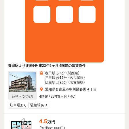
春田駅より徒歩6分 築23年9ヶ月 4階建の賃貸物件
春田駅 歩
6
分 （関西線）
戸田駅 歩
12
分 （名古屋線）
伏屋駅 歩
26
分 （名古屋線）
愛知県名古屋市中川区春田４丁目
4階建 / 23年9ヶ月 / RC
すべての写真
駐車場あり
駐輪場あり
4.5
万円
（管理費5,000円）