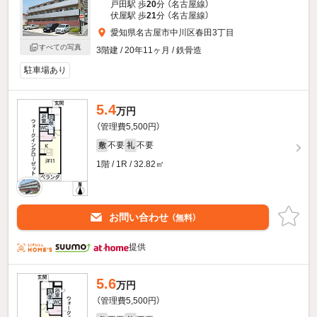
戸田駅 歩
20
分 （名古屋線）
伏屋駅 歩
21
分 （名古屋線）
愛知県名古屋市中川区春田3丁目
すべての写真
3階建 / 20年11ヶ月 / 鉄骨造
駐車場あり
5.4
万円
（管理費5,500円）
不要
不要
敷
礼
1階 / 1R / 32.82㎡
お問い合わせ
（無料）
提供
5.6
万円
（管理費5,500円）