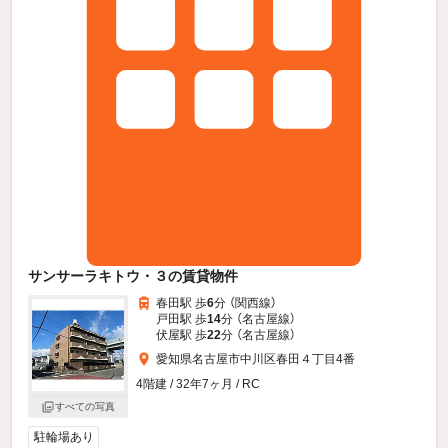
サンサーラキトウ・３の賃貸物件
春田駅 歩
6
分 （関西線）
戸田駅 歩
14
分 （名古屋線）
伏屋駅 歩
22
分 （名古屋線）
愛知県名古屋市中川区春田４丁目4番
4階建 / 32年7ヶ月 / RC
すべての写真
駐輪場あり