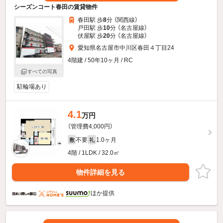
シーズンコート春田の賃貸物件
春田駅 歩
8
分 （関西線）
戸田駅 歩
10
分 （名古屋線）
伏屋駅 歩
20
分 （名古屋線）
愛知県名古屋市中川区春田４丁目24
4階建 / 50年10ヶ月 / RC
すべての写真
駐輪場あり
4.1
万円
（管理費4,000円）
不要
1.0ヶ月
敷
礼
4階 / 1LDK / 32.0㎡
物件詳細を見る
ほか提供