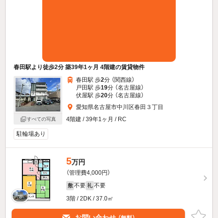
春田駅より徒歩2分 築39年1ヶ月 4階建の賃貸物件
春田駅 歩
2
分 （関西線）
戸田駅 歩
19
分 （名古屋線）
伏屋駅 歩
20
分 （名古屋線）
愛知県名古屋市中川区春田３丁目
4階建 / 39年1ヶ月 / RC
すべての写真
駐輪場あり
5
万円
（管理費4,000円）
不要
不要
敷
礼
3階 / 2DK / 37.0㎡
お問い合わせ
（無料）