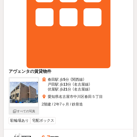
アヴェンタの賃貸物件
春田駅 歩
5
分 （関西線）
戸田駅 歩
13
分 （名古屋線）
伏屋駅 歩
21
分 （名古屋線）
愛知県名古屋市中川区春田５丁目
2階建 / 2年7ヶ月 / 鉄骨造
すべての写真
駐輪場あり
宅配ボックス