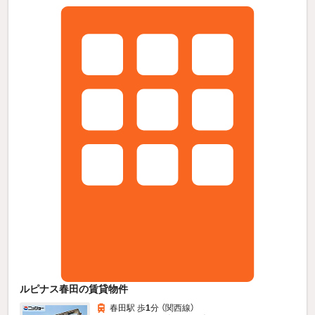
ルピナス春田の賃貸物件
春田駅 歩
1
分 （関西線）