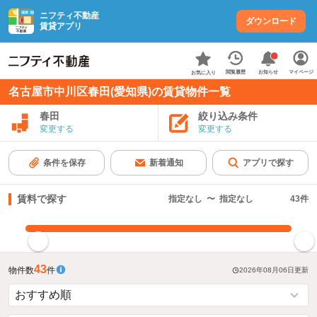
ニフティ不動産
ダウンロード
賃貸アプリ
お知らせ
閲覧履歴
マイページ
お気に入り
名古屋市中川区春田(愛知県)の賃貸物件一覧
春田
絞り込み条件
変更する
変更する
条件を保存
新着通知
アプリで探す
賃料で探す
指定なし
〜
指定なし
43
件
指定した賃料で絞り込む
43
物件数
件
2026年08月06日
更新