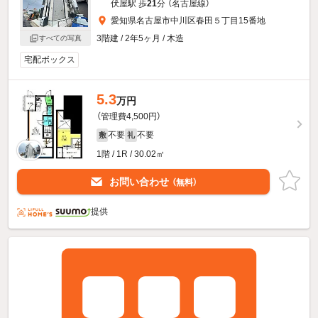
伏屋駅 歩
21
分 （名古屋線）
愛知県名古屋市中川区春田５丁目15番地
3階建 / 2年5ヶ月 / 木造
すべての写真
宅配ボックス
5.3
万円
（管理費4,500円）
不要
不要
敷
礼
1階 / 1R / 30.02㎡
お問い合わせ
（無料）
提供