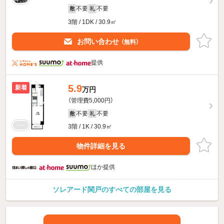
不要
不要
敷
礼
3階 / 1DK / 30.9㎡
お問い合わせ
（無料）
提供
5.9
新着
万円
（管理費5,000円）
不要
不要
敷
礼
3階 / 1K / 30.9㎡
物件詳細を見る
ほか提供
ソレアード関戸のすべての部屋を見る