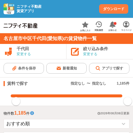
ニフティ不動産
ダウンロード
賃貸アプリ
お知らせ
閲覧履歴
マイページ
お気に入り
名古屋市中区千代田(愛知県)の賃貸物件一覧
千代田
絞り込み条件
変更する
変更する
条件を保存
新着通知
アプリで探す
賃料で探す
指定なし
〜
指定なし
1,185
件
指定した賃料で絞り込む
1,185
物件数
件
2026年08月08日
更新