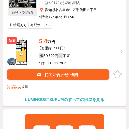
ほか1駅（徒歩20分圏内）
愛知県名古屋市中区千代田２丁目
すべての写真
9階建 / 25年3ヶ月 / SRC
駐輪場あり
宅配ボックス
5.4
新着
万円
（管理費5,500円）
59,500円
不要
敷
礼
5階 / 1K / 23.29㎡
お問い合わせ
（無料）
提供
LUMINOUSTSURUMのすべての部屋を見る