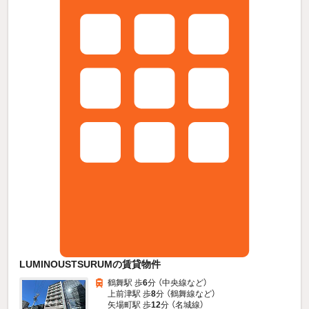
LUMINOUSTSURUMの賃貸物件
鶴舞駅 歩
6
分 （中央線
など
）
上前津駅 歩
8
分 （鶴舞線
など
）
矢場町駅 歩
12
分 （名城線）