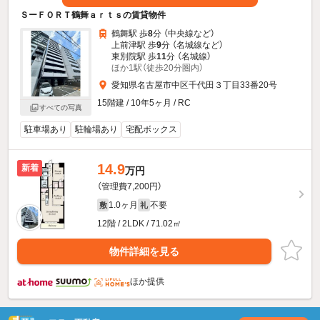
ＳーＦＯＲＴ鶴舞ａｒｔｓの賃貸物件
鶴舞駅 歩
8
分 （中央線
など
）
上前津駅 歩
9
分 （名城線
など
）
東別院駅 歩
11
分 （名城線）
ほか1駅（徒歩20分圏内）
愛知県名古屋市中区千代田３丁目33番20号
15階建 / 10年5ヶ月 / RC
すべての写真
駐車場あり
駐輪場あり
宅配ボックス
14.9
新着
万円
（管理費7,200円）
1.0ヶ月
不要
敷
礼
12階 / 2LDK / 71.02㎡
物件詳細を見る
ほか提供