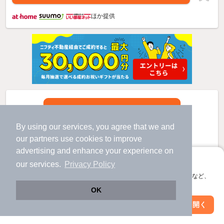
ほか提供
By using our services, you agree that we and
our
partners
use cookies to improve
advertising and enhance your experience on
アプリに切り替えて、サクサクお部屋探し
our services.
Privacy Policy
会員登録なしですぐ使える。マップ検索やお気に入り保存など、
アプリ限定の便利な機能が使えます！
OK
Web版で続行
アプリを開く
市区町村を変更
絞り込み条件を変更