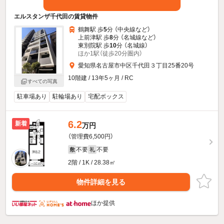
エルスタンザ千代田の賃貸物件
鶴舞駅 歩
5
分 （中央線
など
）
上前津駅 歩
8
分 （名城線
など
）
東別院駅 歩
10
分 （名城線）
ほか1駅（徒歩20分圏内）
愛知県名古屋市中区千代田３丁目25番20号
10階建 / 13年5ヶ月 / RC
すべての写真
駐車場あり
駐輪場あり
宅配ボックス
6.2
新着
万円
（管理費6,500円）
不要
不要
敷
礼
2階 / 1K / 28.38㎡
物件詳細を見る
ほか提供