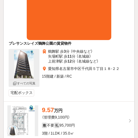
プレサンスレイズ鶴舞公園の賃貸物件
鶴舞駅 歩
3
分 （中央線
など
）
矢場町駅 歩
11
分 （名城線）
上前津駅 歩
12
分 （名城線
など
）
愛知県名古屋市中区千代田５丁目１８-２２
15階建 / 新築 / RC
すべての写真
宅配ボックス
9.57
万円
（管理費9,100円）
不要
95,700円
敷
礼
3階 / 1LDK / 35.0㎡