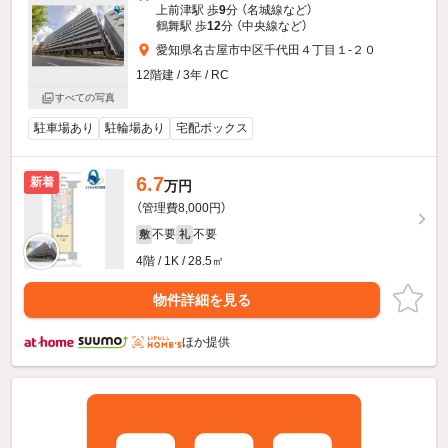
上前津駅 歩
9
分 （名城線
など
）
鶴舞駅 歩
12
分 （中央線
など
）
愛知県名古屋市中区千代田４丁目１-２０
12階建 / 3年 / RC
すべての写真
駐車場あり
駐輪場あり
宅配ボックス
6.7
新着
万円
（管理費8,000円）
不要
不要
敷
礼
4階 / 1K / 28.5㎡
物件詳細を見る
ほか提供