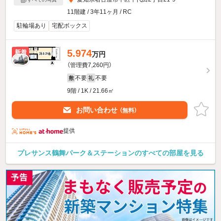
11階建 / 3年11ヶ月 / RC
駐輪場あり
宅配ボックス
5.974
新着
万円
（管理費7,260円）
不要
不要
敷
礼
9階 / 1K / 21.66㎡
お問い合わせ
（無料）
提供
プレサンス鶴舞パーク＆ステーションのすべての部屋を見る