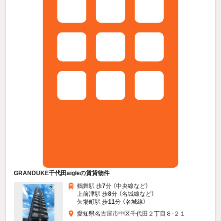
GRANDUKE千代田aigleの賃貸物件
鶴舞駅 歩
7
分 （中央線
など
）
上前津駅 歩
8
分 （名城線
など
）
矢場町駅 歩
11
分 （名城線）
愛知県名古屋市中区千代田２丁目８-２１