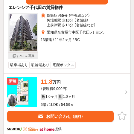
エレンシア千代田の賃貸物件
鶴舞駅 歩
5
分 （中央線
など
）
矢場町駅 歩
10
分 （名城線）
上前津駅 歩
13
分 （名城線
など
）
愛知県名古屋市中区千代田5丁目1-5
13階建 / 11年2ヶ月 / RC
すべての写真
駐車場あり
駐輪場あり
宅配ボックス
11.8
新着
万円
（管理費9,000円）
1.0ヶ月
1.0ヶ月
敷
礼
6階 / 1LDK / 54.59㎡
お問い合わせ
（無料）
提供