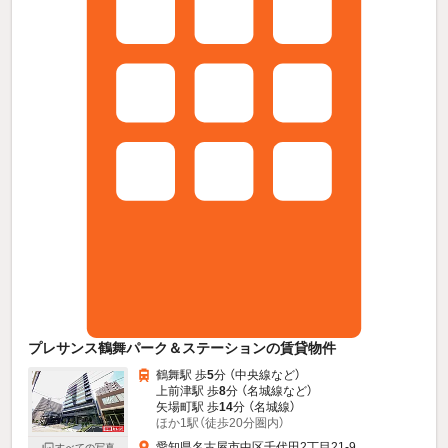
プレサンス鶴舞パーク＆ステーションの賃貸物件
鶴舞駅 歩
5
分 （中央線
など
）
上前津駅 歩
8
分 （名城線
など
）
矢場町駅 歩
14
分 （名城線）
ほか1駅（徒歩20分圏内）
愛知県名古屋市中区千代田2丁目21-9
すべての写真