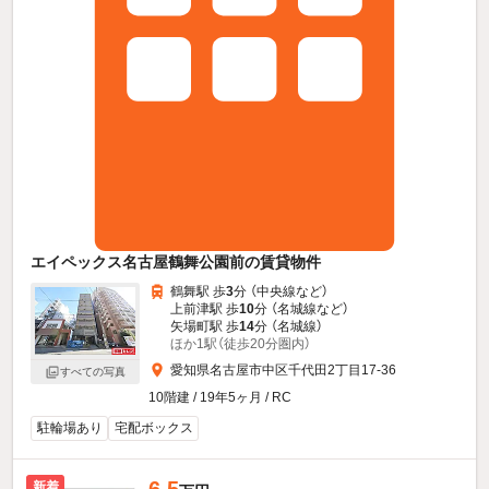
エイペックス名古屋鶴舞公園前の賃貸物件
鶴舞駅 歩
3
分 （中央線
など
）
上前津駅 歩
10
分 （名城線
など
）
矢場町駅 歩
14
分 （名城線）
ほか1駅（徒歩20分圏内）
愛知県名古屋市中区千代田2丁目17-36
すべての写真
10階建 / 19年5ヶ月 / RC
駐輪場あり
宅配ボックス
新着