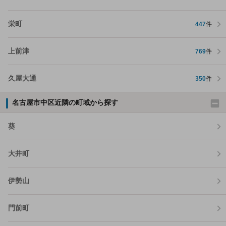
栄町
447
件
上前津
769
件
久屋大通
350
件
名古屋市中区近隣の町域から探す
葵
大井町
伊勢山
門前町