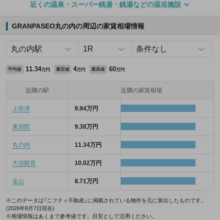
近くの温泉・スーパー銭湯・銭湯などの温浴施設
GRANPASEO丸の内の周辺の家賃相場情報
11.34
4
60
平均値
最安値
最高値
万円
万円
万円
近隣の駅
近隣の家賃相場
上前津
9.94万円
東別院
9.38万円
丸の内
11.34万円
大須観音
10.02万円
金山
8.71万円
※このデータは「ニフティ不動産」に掲載されている物件を元に算出したものです。
(2026年8月7日現在)
※相場情報はあくまで参考値です。目安として活用ください。