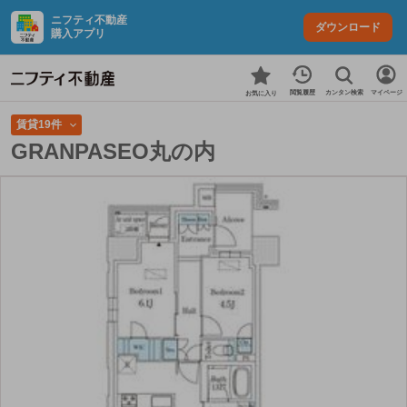
ニフティ不動産
ダウンロード
購入アプリ
カンタン検索
閲覧履歴
マイページ
お気に入り
賃貸19件
GRANPASEO丸の内