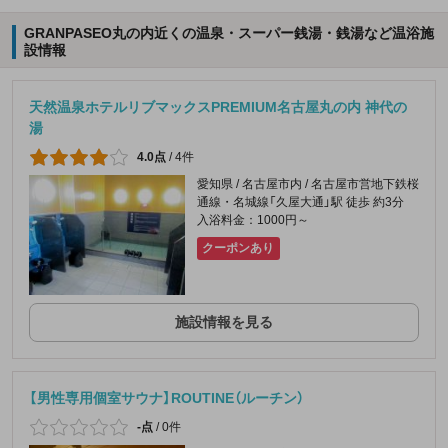
GRANPASEO丸の内近くの温泉・スーパー銭湯・銭湯など温浴施
設情報
天然温泉ホテルリブマックスPREMIUM名古屋丸の内 神代の
湯
4.0点
/
4件
愛知県 / 名古屋市内 / 名古屋市営地下鉄桜
通線・名城線「久屋大通」駅 徒歩 約3分
入浴料金：1000円～
クーポンあり
施設情報を見る
【男性専用個室サウナ】ROUTINE（ルーチン）
-点
/
0件