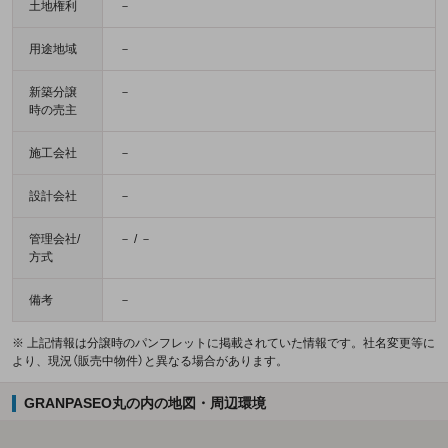
土地権利
－
用途地域
－
新築分譲
－
時の売主
施工会社
－
設計会社
－
管理会社/
－ / －
方式
備考
－
※ 上記情報は分譲時のパンフレットに掲載されていた情報です。社名変更等に
より、現況（販売中物件）と異なる場合があります。
GRANPASEO丸の内の地図・周辺環境