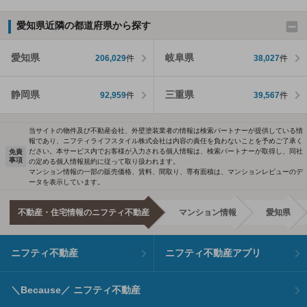
愛知県近隣の都道府県から探す
愛知県
岐阜県
206,029
件
38,027
件
静岡県
三重県
92,959
件
39,567
件
当サイトの物件及び不動産会社、外壁塗装業者の情報は検索パートナーが提供している情
報であり、ニフティライフスタイル株式会社は内容の責任を負わないことを予めご了承く
ださい。本サービス内でお客様が入力される個人情報は、検索パートナーが取得し、同社
免責
事項
の定める個人情報規約に従って取り扱われます。
マンション情報の一部の販売価格、賃料、間取り、専有面積は、マンションレビューのデ
ータを表示しています。
不動産・住宅情報のニフティ不動産
マンション情報
愛知県
ニフティ不動産
ニフティ不動産アプリ
＼Because／ ニフティ不動産