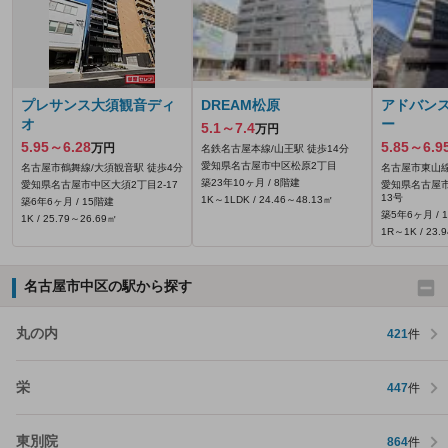
プレサンス大須観音ディ
DREAM松原
アドバン
オ
ー
5.1～7.4
万円
5.95～6.28
5.85～6.9
万円
名鉄名古屋本線/山王駅 徒歩14分
愛知県名古屋市中区松原2丁目
名古屋市鶴舞線/大須観音駅 徒歩4分
名古屋市東山線
築23年10ヶ月 / 8階建
愛知県名古屋市中区大須2丁目2-17
愛知県名古屋市
13号
1K～1LDK / 24.46～48.13㎡
築6年6ヶ月 / 15階建
築5年6ヶ月 / 
1K / 25.79～26.69㎡
1R～1K / 23.
名古屋市中区の駅から探す
丸の内
421
件
栄
447
件
東別院
864
件