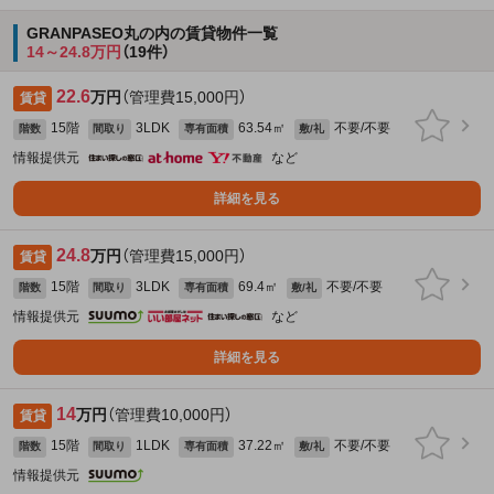
GRANPASEO丸の内の賃貸物件一覧
14～24.8万円
（19件）
22.6
万円
（管理費15,000円）
賃貸
15階
3LDK
63.54㎡
不要/不要
階数
間取り
専有面積
敷/礼
情報提供元
など
詳細を見る
24.8
万円
（管理費15,000円）
賃貸
15階
3LDK
69.4㎡
不要/不要
階数
間取り
専有面積
敷/礼
情報提供元
など
詳細を見る
14
万円
（管理費10,000円）
賃貸
15階
1LDK
37.22㎡
不要/不要
階数
間取り
専有面積
敷/礼
情報提供元