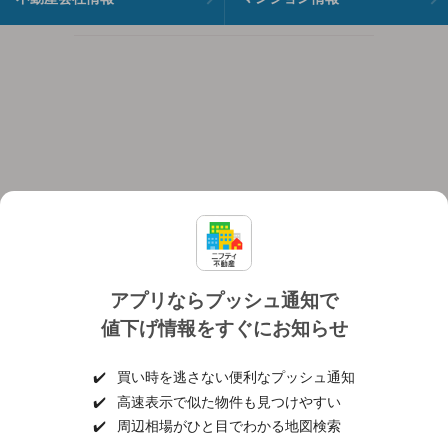
アプリならプッシュ通知で
値下げ情報をすぐにお知らせ
対応機種
個人情報保護ポリシー
利用規約
運営会社
✔️
買い時を逃さない便利なプッシュ通知
ヘルプ・お問い合わせ
採用情報
✔️
高速表示で似た物件も見つけやすい
✔️
周辺相場がひと目でわかる地図検索