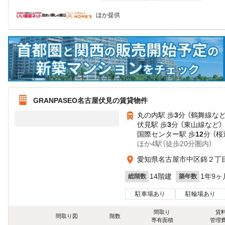
ほか提供
GRANPASEO名古屋伏見の賃貸物件
丸の内駅 歩
3
分 （鶴舞線
な
伏見駅 歩
3
分 （東山線
など
）
国際センター駅 歩
12
分 （桜
ほか4駅（徒歩20分圏内）
愛知県名古屋市中区錦２丁
14階建
1年9ヶ
総階数
築年数
駐車場あり
駐輪場あり
間取り
賃
間取り図
階数
専有面積
管理