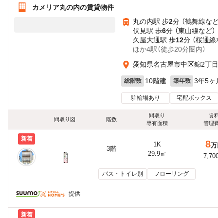
カメリア丸の内の賃貸物件
丸の内駅 歩
2
分 （鶴舞線
な
伏見駅 歩
6
分 （東山線
など
）
久屋大通駅 歩
12
分 （桜通線
ほか4駅（徒歩20分圏内）
愛知県名古屋市中区錦2丁
10階建
3年5ヶ
総階数
築年数
駐輪場あり
宅配ボックス
間取り
賃
間取り図
階数
専有面積
管理
新着
8
1K
万
3階
29.9㎡
7,70
バス・トイレ別
フローリング
提供
新着