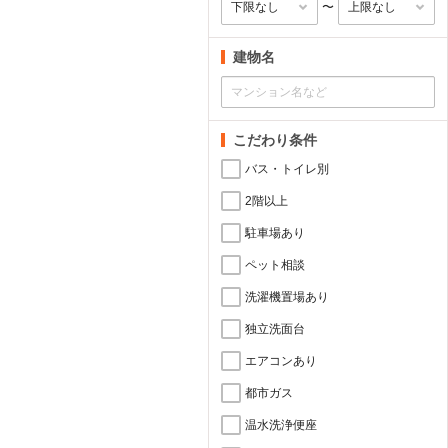
〜
建物名
こだわり条件
バス・トイレ別
2階以上
駐車場あり
ペット相談
洗濯機置場あり
独立洗面台
エアコンあり
都市ガス
温水洗浄便座