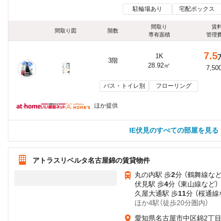
駐輪場あり
宅配ボックス
間取り
賃
間取り図
階数
専有面積
管理
7.5
1K
3階
28.92㎡
7,50
バス・トイレ別
フローリング
ほか提供
IE伏見のすべての部屋を見る
アトラスリベルタ名古屋錦の賃貸物件
丸の内駅 歩
2
分 （鶴舞線
な
伏見駅 歩
4
分 （東山線
など
）
久屋大通駅 歩
11
分 （桜通線
ほか4駅（徒歩20分圏内）
愛知県名古屋市中区錦2丁