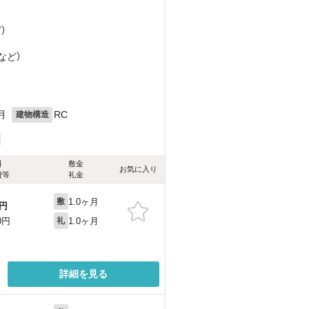
ど
）
など
）
目
月
RC
建物構造
料
敷金
お気に入り
費等
礼金
1.0ヶ月
敷
円
1.0ヶ月
0円
礼
詳細を見る