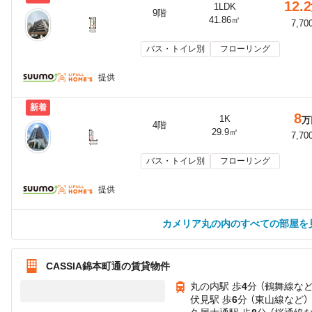
12.2
1LDK
9階
41.86㎡
7,70
バス・トイレ別
フローリング
提供
新着
8
1K
万
4階
29.9㎡
7,70
バス・トイレ別
フローリング
提供
カメリア丸の内のすべての部屋を
CASSIA錦本町通の賃貸物件
丸の内駅 歩
4
分 （鶴舞線
な
伏見駅 歩
6
分 （東山線
など
）