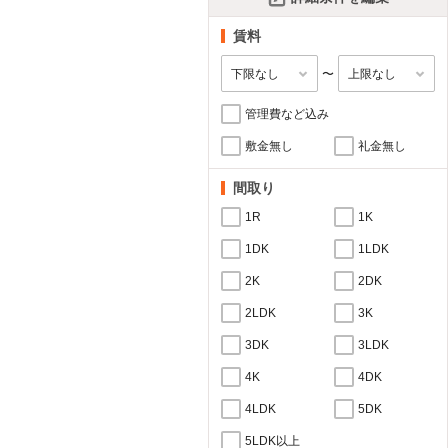
賃料
〜
管理費など込み
敷金無し
礼金無し
間取り
1R
1K
1DK
1LDK
2K
2DK
2LDK
3K
3DK
3LDK
4K
4DK
4LDK
5DK
5LDK以上