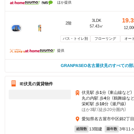
ほか提供
19.3
3LDK
2階
57.43㎡
12,0
バス・トイレ別
フローリング
オー
提供
GRANPASEO名古屋伏見のすべての
IE伏見の賃貸物件
伏見駅 歩
1
分 （東山線
など
）
丸の内駅 歩
4
分 （鶴舞線
な
栄町駅 歩
10
分 （瀬戸線）
ほか3駅（徒歩20分圏内）
愛知県名古屋市中区錦2丁
13階建
3年11
総階数
築年数