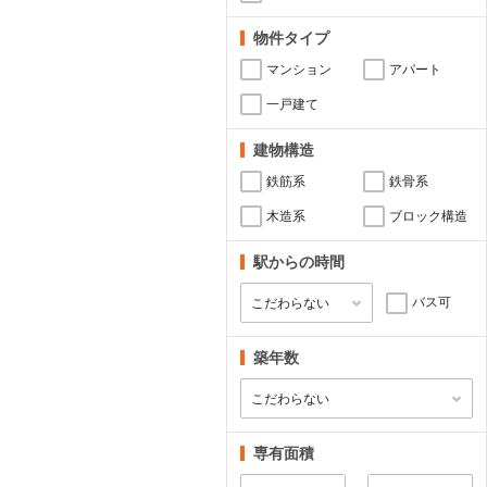
物件タイプ
マンション
アパート
一戸建て
建物構造
鉄筋系
鉄骨系
木造系
ブロック構造
駅からの時間
バス可
築年数
専有面積