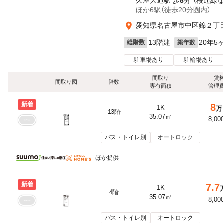
久屋大通駅 歩
8
分 （桜通線
ほか6駅（徒歩20分圏内）
愛知県名古屋市中区錦２丁目5
13階建
20年5
総階数
築年数
駐車場あり
駐輪場あり
間取り
賃
間取り図
階数
専有面積
管理
新着
8
1K
万
13階
35.07㎡
8,00
バス・トイレ別
オートロック
ほか提供
新着
7.7
1K
4階
35.07㎡
8,00
バス・トイレ別
オートロック