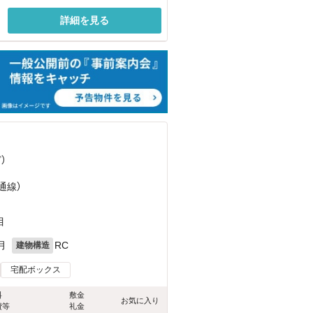
詳細を見る
ど
）
通線）
目
月
RC
建物構造
宅配ボックス
料
敷金
お気に入り
費等
礼金