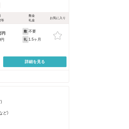
料
敷金
お気に入り
費等
礼金
不要
敷
万円
1.5ヶ月
0円
礼
詳細を見る
ど
）
など
）
目