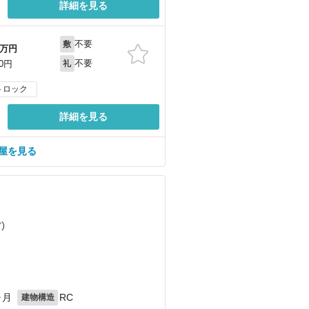
詳細を見る
不要
敷
万円
不要
00円
礼
トロック
詳細を見る
部屋を見る
ど
）
目
ヶ月
RC
建物構造