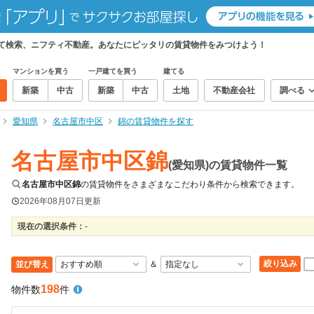
めて検索、ニフティ不動産。あなたにピッタリの賃貸物件をみつけよう！
マンションを買う
一戸建てを買う
建てる
新築
中古
新築
中古
土地
不動産会社
調べる
愛知県
名古屋市中区
錦の賃貸物件を探す
名古屋市中区錦
(愛知県)の賃貸物件一覧
名古屋市中区錦
の賃貸物件をさまざまなこだわり条件から検索できます。
2026年08月07日
更新
現在の選択条件：
-
絞り込み
並び替え
＆
198
物件数
件