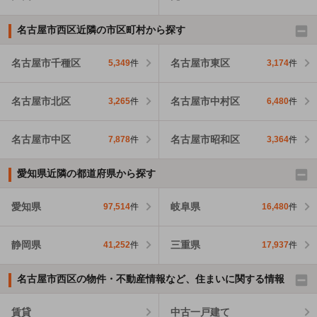
名古屋市西区近隣の市区町村から探す
名古屋市千種区
名古屋市東区
5,349
件
3,174
件
名古屋市北区
名古屋市中村区
3,265
件
6,480
件
名古屋市中区
名古屋市昭和区
7,878
件
3,364
件
愛知県近隣の都道府県から探す
愛知県
岐阜県
97,514
件
16,480
件
静岡県
三重県
41,252
件
17,937
件
名古屋市西区の物件・不動産情報など、住まいに関する情報
賃貸
中古一戸建て