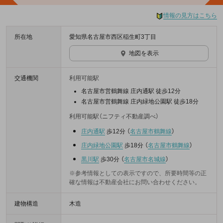
情報の見方はこちら
所在地
愛知県名古屋市西区稲生町3丁目
地図を表示
交通機関
利用可能駅
名古屋市営鶴舞線 庄内通駅 徒歩12分
名古屋市営鶴舞線 庄内緑地公園駅 徒歩18分
利用可能駅（ニフティ不動産調べ）
庄内通駅
歩12分
（
名古屋市鶴舞線
）
庄内緑地公園駅
歩18分
（
名古屋市鶴舞線
）
黒川駅
歩30分
（
名古屋市名城線
）
※参考情報としての表示ですので、所要時間等の正
確な情報は不動産会社にお問い合わせください。
建物構造
木造