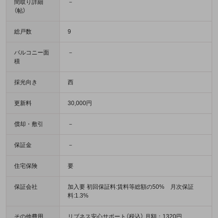
間取り詳細
－
（帖）
総戸数
9
バルコニー面
－
積
採光向き
西
更新料
30,000円
償却・敷引
－
保証金
－
住宅保険
要
保証会社
加入要 初回保証料:賃料等総額の50% 月次保証
料:1.3%
その他費用
リブネス安心サポート（税込） 月額：1320円