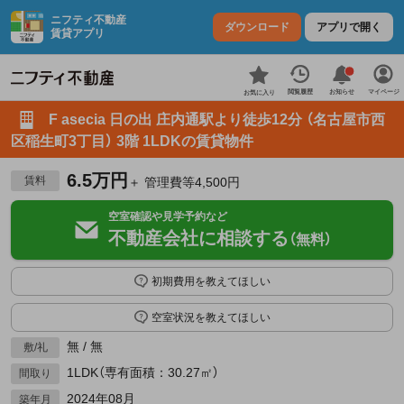
ニフティ不動産
ダウンロード
アプリで開く
賃貸アプリ
お知らせ
閲覧履歴
マイページ
お気に入り
F asecia 日の出 庄内通駅より徒歩12分 （名古屋市西
区稲生町3丁目） 3階 1LDKの賃貸物件
6.5万円
賃料
＋ 管理費等4,500円
空室確認や見学予約など
不動産会社に相談する
（無料）
初期費用を教えてほしい
空室状況を教えてほしい
無 / 無
敷/礼
1LDK（専有面積：30.27㎡）
間取り
2024年08月
築年月