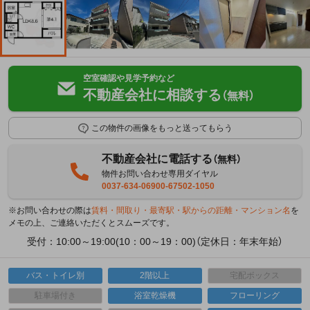
空室確認や見学予約など
不動産会社に相談する
（無料）
この物件の画像をもっと送ってもらう
不動産会社に電話する
（無料）
物件お問い合わせ専用ダイヤル
0037-634-06900-67502-1050
※お問い合わせの際は
賃料・間取り・最寄駅・駅からの距離・マンション名
を
メモの上、ご連絡いただくとスムーズです。
受付：10:00～19:00(10：00～19：00)（定休日：年末年始）
バス・トイレ別
2階以上
宅配ボックス
駐車場付き
浴室乾燥機
フローリング