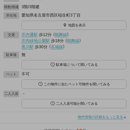
3階/3階建
階数/階建
愛知県名古屋市西区稲生町3丁目
所在地
地図を表示
庄内通駅
歩12分
（
鶴舞線
）
交通
庄内緑地公園駅
歩18分
（
鶴舞線
）
黒川駅
歩30分
（
名城線
）
無
駐車場
駐車場について聞いてみる
不可
ペット
この物件に似たペット可物件を聞いてみる
－
二人入居
二人入居可能か聞いてみる
物件情報の詳細をもっと見る