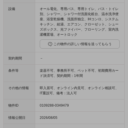
設備
オール電化、専用バス、専用トイレ、バス・トイレ
別、シャワー、シャワー付洗面化粧台、温水洗浄便
座、浴室乾燥機、洗面所独立、IHコンロ、システム
キッチン、給湯、エアコン、クローゼット、シュー
ズボックス、光ファイバー、フローリング、室内洗
濯機置場、オートロック
この物件の詳しい情報を送ってもらう
契約期間
－
条件等
楽器不可、事務所不可、ペット不可、初期費用カー
ド決済可、契約期間：1年間
その他の情報
即入居可、オンライン内見可、オンライン相談可、
IT重説可、備考：法人可
物件ID
0109288-0349479
情報公開日
2026/08/05