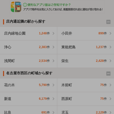
庄内通近隣の駅から探す
庄内緑地公園
小田井
1,248
件
899
件
浄心
東枇杷島
2,383
件
1,237
件
浅間町
栄生
2,534
件
2,428
件
名古屋市西区の町域から探す
花の木
木前町
5,790
件
75
件
新道
西原町
6,179
件
75
件
比良
児玉
691
件
2,129
件