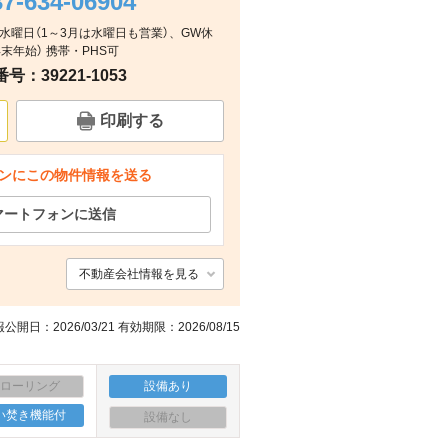
37-634-06904
毎週水曜日（1～3月は水曜日も営業）、GW休
周辺
その他
その他
周辺
末年始） 携帯・PHS可
：39221-1053
印刷する
ンにこの物件情報を送る
マートフォンに送信
不動産会社情報を見る
公開日：2026/03/21 有効期限：2026/08/15
フローリング
設備あり
い焚き機能付
設備なし