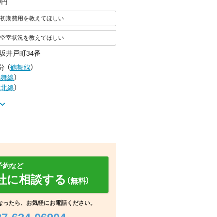
00円
初期費用を教えてほしい
空室状況を教えてほしい
坂井戸町34番
分
（
鶴舞線
）
鶴舞線
）
城北線
）
予約など
社に相談する
（無料）
その他
その他
その他
なったら、お気軽にお電話ください。