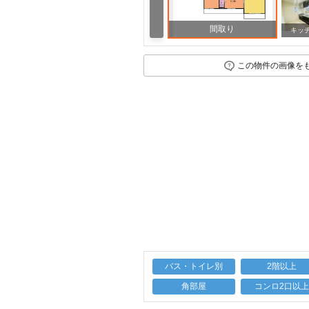
間取り
キッ
この物件の画像を
バス・トイレ別
2階以上
角部屋
コンロ2口以