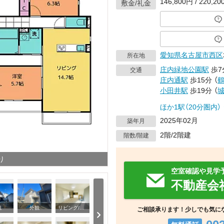
146,800円 / 220,2
敷金/礼金
愛知県
名古屋市西区
所在地
庄内緑地公園駅
歩7
交通
庄内通駅
歩15分
（
小田井駅
歩19分
（
ほか1駅（20分圏内）
2025年02月
築年月
2階/2階建
階数/階建
り
空室確認や見学
不動産会
観
外観
リビング/ダイニング
ご相談承ります！少しでも気に