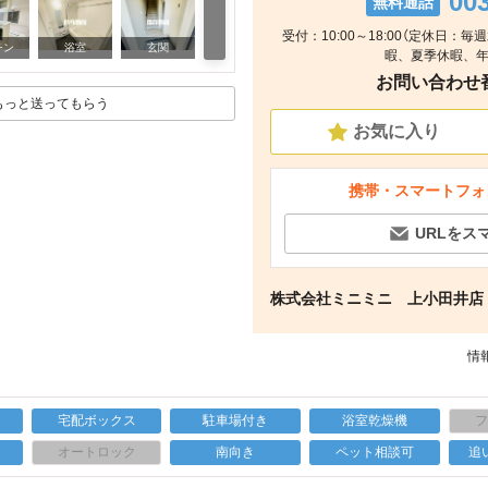
00
無料通話
受付：10:00～18:00（定休日：
室内
チン
浴室
玄関
暇、夏季休暇、年
お問い合わせ番号
もっと送ってもらう
お気に入り
携帯・スマートフォ
URLをス
株式会社ミニミニ 上小田井店
情報
宅配ボックス
駐車場付き
浴室乾燥機
上
オートロック
南向き
ペット相談可
追