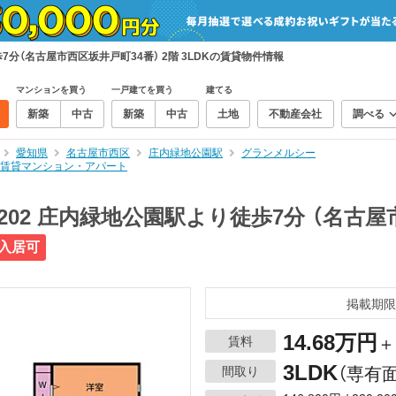
7分（名古屋市西区坂井戸町34番） 2階 3LDKの賃貸物件情報
マンションを買う
一戸建てを買う
建てる
新築
中古
新築
中古
土地
不動産会社
調べる
愛知県
名古屋市西区
庄内緑地公園駅
グランメルシー
Kの賃貸マンション・アパート
02 庄内緑地公園駅より徒歩7分 （名古屋市
入居可
掲載期限
14.68万円
賃料
＋
3LDK
間取り
（専有面