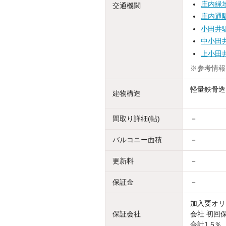
庄内緑
交通機関
庄内通
小田井
中小田
上小田
※参考情報
軽量鉄骨造
建物構造
間取り詳細(帖)
－
バルコニー面積
－
更新料
－
保証金
－
加入要オリ
保証会社
会社 初回
合計1.5％