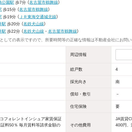
地公園駅
歩7分
（
名古屋市鶴舞線
）
駅
歩15分
（
名古屋市鶴舞線
）
駅
歩19分
（
ＪＲ東海交通城北線
）
井駅
歩20分
（
名鉄犬山線
）
井駅
歩22分
（
名鉄犬山線
・
名古屋市鶴舞線
）
としての表示ですので、所要時間等の正確な情報は不動産会社にお問い
周辺情報
総戸数
4
採光向き
南
償却・敷引
－
住宅保険
要
コフォレントインシュア家賃保証
JA賃貸
保証料50％ 毎月賃料等請求金額の
その他費用
400円、