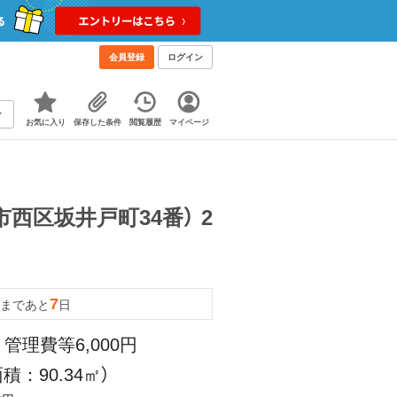
会員登録
ログイン
お気に入り
保存した条件
閲覧履歴
マイページ
西区坂井戸町34番） 2
7
まであと
日
 管理費等6,000円
積：90.34㎡）