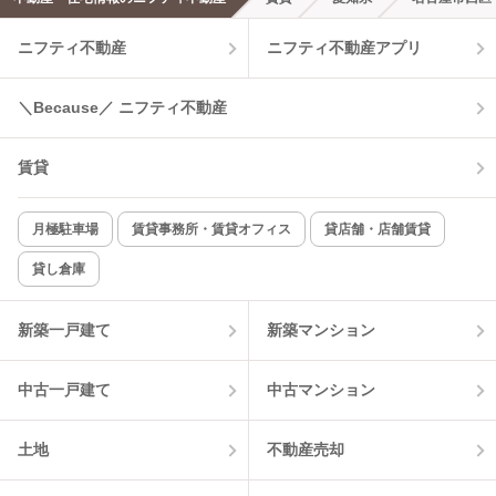
エアコンあり
都市ガス
ニフティ不動産
ニフティ不動産アプリ
温水洗浄便座
オートロック
＼Because／ ニフティ不動産
コンロ2口以上
追焚き機能
賃貸
TV付インターホン
角部屋
新着のみ
インターネット無料
月極駐車場
賃貸事務所・賃貸オフィス
貸店舗・店舗賃貸
貸し倉庫
該当件数:
物件一覧に反映
4
件
新築一戸建て
新築マンション
中古一戸建て
中古マンション
土地
不動産売却