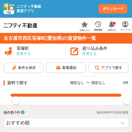
ニフティ不動産
ダウンロード
賃貸アプリ
お知らせ
閲覧履歴
マイページ
お気に入り
名古屋市西区笹塚町(愛知県)の賃貸物件一覧
笹塚町
絞り込み条件
変更する
変更する
条件を保存
新着通知
アプリで探す
賃料で探す
指定なし
〜
指定なし
4
件
指定した賃料で絞り込む
4
物件数
件
2026年07月20日
更新