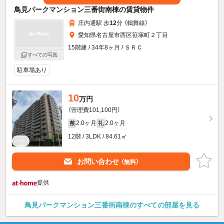
鳥見パークマンション三番街南棟の賃貸物件
庄内通駅 歩
12
分 （鶴舞線）
愛知県名古屋市西区笹塚町２丁目
15階建 / 34年8ヶ月 / ＳＲＣ
すべての写真
駐車場あり
10
万円
（管理費101,100円）
2.0ヶ月
2.0ヶ月
敷
礼
12階 / 3LDK / 84.61㎡
お問い合わせ
（無料）
提供
鳥見パークマンション三番街南棟のすべての部屋を見る