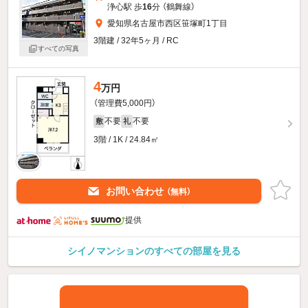
浄心駅 歩
16
分 （鶴舞線）
愛知県名古屋市西区笹塚町1丁目
3階建 / 32年5ヶ月 / RC
すべての写真
4
万円
（管理費5,000円）
不要
不要
敷
礼
3階 / 1K / 24.84㎡
お問い合わせ
（無料）
提供
シイノマンションのすべての部屋を見る