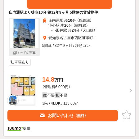
庄内通駅より徒歩10分 築32年9ヶ月 5階建の賃貸物件
庄内通駅 歩
10
分 （鶴舞線）
浄心駅 歩
20
分 （鶴舞線）
下小田井駅 歩
24
分 （犬山線）
愛知県名古屋市西区笹塚町１
5階建 / 32年9ヶ月 / 鉄筋コン
すべての写真
駐車場あり
14.8
万円
（管理費6,000円）
不要
不要
敷
礼
3階 / 4LDK / 113.68㎡
お問い合わせ
（無料）
提供