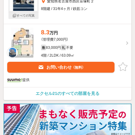
愛知県名古屋市西区笹塚町２
8階建 / 31年4ヶ月 / 鉄筋コン
すべての写真
8.3
万円
（管理費7,000円）
83,000円
不要
敷
礼
4階 / 2LDK / 63.09㎡
お問い合わせ
（無料）
提供
エクセル21のすべての部屋を見る