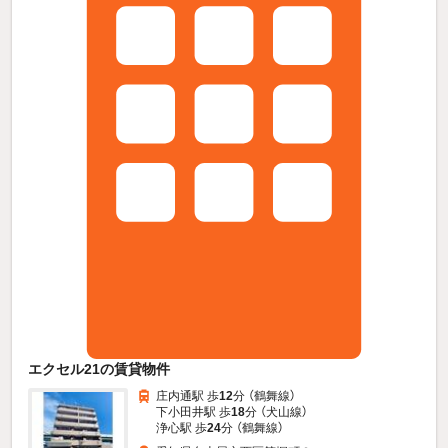
エクセル21の賃貸物件
庄内通駅 歩
12
分 （鶴舞線）
下小田井駅 歩
18
分 （犬山線）
浄心駅 歩
24
分 （鶴舞線）