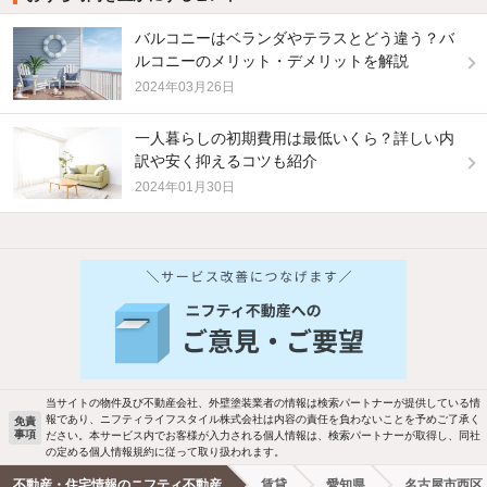
バルコニーはベランダやテラスとどう違う？バ
ルコニーのメリット・デメリットを解説
2024年03月26日
一人暮らしの初期費用は最低いくら？詳しい内
訳や安く抑えるコツも紹介
2024年01月30日
他の人はこんな条件で絞り込んでいます！
人気のこだわり条件
バス・トイレ別
2階以上
駐車場あり
ペット相談
当サイトの物件及び不動産会社、外壁塗装業者の情報は検索パートナーが提供している情
報であり、ニフティライフスタイル株式会社は内容の責任を負わないことを予めご了承く
免責
事項
ださい。本サービス内でお客様が入力される個人情報は、検索パートナーが取得し、同社
洗濯機置場あり
独立洗面台
の定める個人情報規約に従って取り扱われます。
不動産・住宅情報のニフティ不動産
賃貸
愛知県
名古屋市西区