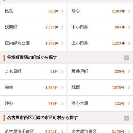
比良
浄心
560
件
2,383
件
浅間町
中小田井
2,534
件
883
件
庄内緑地公園
上小田井
1,248
件
1,223
件
笹塚町近隣の町域から探す
こも原町
坂井戸町
51
件
239
件
栄生
城西
1,774
件
7,878
件
浄心
浄心本通
776
件
122
件
名古屋市西区近隣の市区町村から探す
名古屋市千種区
名古屋市東区
5,344
件
3,176
件