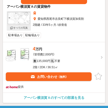
アーバン横須賀Ａの賃貸物件
愛知県西尾市吉良町下横須賀加長割
2階建 / 33年5ヶ月 / 鉄骨造
すべての写真
駐車場あり
駐輪場あり
4
万円
（管理費2,000円）
135,000円
不要
敷
礼
2階 / 2DK / 36.51㎡
お問い合わせ
（無料）
提供
アーバン横須賀Ａのすべての部屋を見る