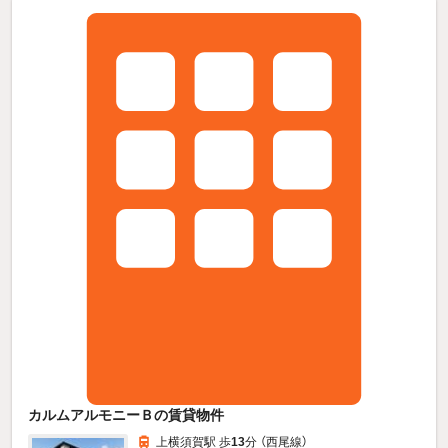
カルムアルモニーＢの賃貸物件
上横須賀駅 歩
13
分 （西尾線）