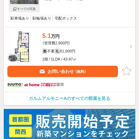
すべての写真
駐車場あり
駐輪場あり
宅配ボックス
5.1
万円
（管理費2,900円）
不要
61,000円
敷
礼
1階 / 1LDK / 43.97㎡
お問い合わせ
（無料）
提供
カルムアルモニーAのすべての部屋を見る