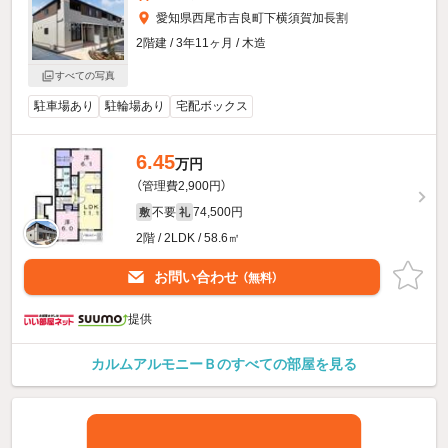
愛知県西尾市吉良町下横須賀加長割
2階建 / 3年11ヶ月 / 木造
すべての写真
駐車場あり
駐輪場あり
宅配ボックス
6.45
万円
（管理費2,900円）
不要
74,500円
敷
礼
2階 / 2LDK / 58.6㎡
お問い合わせ
（無料）
提供
カルムアルモニーＢのすべての部屋を見る