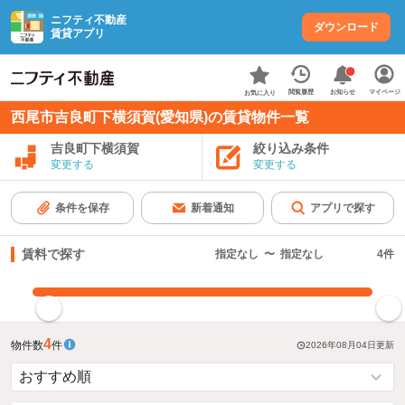
ニフティ不動産
ダウンロード
賃貸アプリ
お知らせ
閲覧履歴
マイページ
お気に入り
西尾市吉良町下横須賀(愛知県)の賃貸物件一覧
吉良町下横須賀
絞り込み条件
変更する
変更する
条件を保存
新着通知
アプリで探す
賃料で探す
指定なし
〜
指定なし
4
件
指定した賃料で絞り込む
4
物件数
件
2026年08月04日
更新