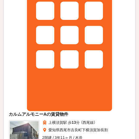
カルムアルモニーAの賃貸物件
上横須賀駅 歩
13
分 （西尾線）
愛知県西尾市吉良町下横須賀加長割
2階建 / 3年11ヶ月 / 木造