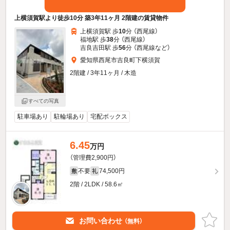
上横須賀駅より徒歩10分 築3年11ヶ月 2階建の賃貸物件
上横須賀駅 歩
10
分 （西尾線）
福地駅 歩
38
分 （西尾線）
吉良吉田駅 歩
56
分 （西尾線
など
）
愛知県西尾市吉良町下横須賀
2階建 / 3年11ヶ月 / 木造
すべての写真
駐車場あり
駐輪場あり
宅配ボックス
6.45
万円
（管理費2,900円）
不要
74,500円
敷
礼
2階 / 2LDK / 58.6㎡
お問い合わせ
（無料）