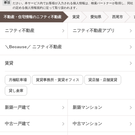
事項
ださい。本サービス内でお客様が入力される個人情報は、検索パートナーが取得し、同社
洗濯機置場あり
独立洗面台
の定める個人情報規約に従って取り扱われます。
不動産・住宅情報のニフティ不動産
賃貸
愛知県
西尾市
エアコンあり
都市ガス
ニフティ不動産
ニフティ不動産アプリ
温水洗浄便座
オートロック
＼Because／ ニフティ不動産
コンロ2口以上
追焚き機能
賃貸
TV付インターホン
角部屋
新着のみ
インターネット無料
月極駐車場
賃貸事務所・賃貸オフィス
貸店舗・店舗賃貸
貸し倉庫
該当件数:
物件一覧に反映
4
件
新築一戸建て
新築マンション
中古一戸建て
中古マンション