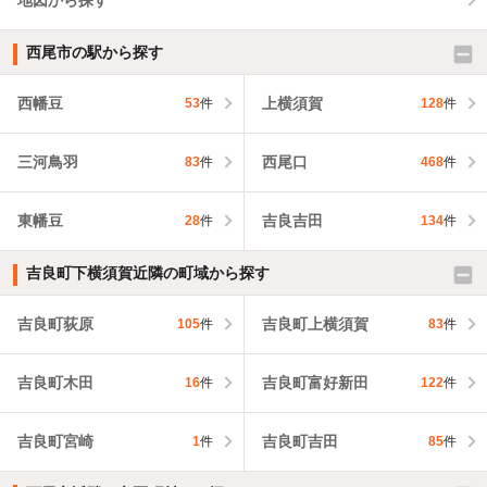
西尾市の駅から探す
西幡豆
上横須賀
53
件
128
件
三河鳥羽
西尾口
83
件
468
件
東幡豆
吉良吉田
28
件
134
件
吉良町下横須賀近隣の町域から探す
吉良町荻原
吉良町上横須賀
105
件
83
件
吉良町木田
吉良町富好新田
16
件
122
件
吉良町宮崎
吉良町吉田
1
件
85
件