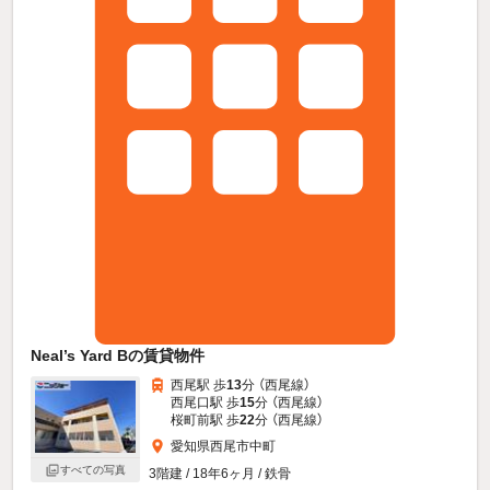
Neal’s Yard Bの賃貸物件
西尾駅 歩
13
分 （西尾線）
西尾口駅 歩
15
分 （西尾線）
桜町前駅 歩
22
分 （西尾線）
愛知県西尾市中町
すべての写真
3階建 / 18年6ヶ月 / 鉄骨