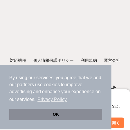
対応機種
個人情報保護ポリシー
利用規約
運営会社
ヘルプ・お問い合わせ
採用情報
By using our services, you agree that we and
our
partners
use cookies to improve
advertising and enhance your experience on
アプリに切り替えて、サクサクお部屋探し
our services.
Privacy Policy
会員登録なしですぐ使える。マップ検索やお気に入り保存など、
©NIFTY Lifestyle Co., Ltd.
アプリ限定の便利な機能が使えます！
OK
Web版で続行
アプリを開く
市区町村を変更
絞り込み条件を変更