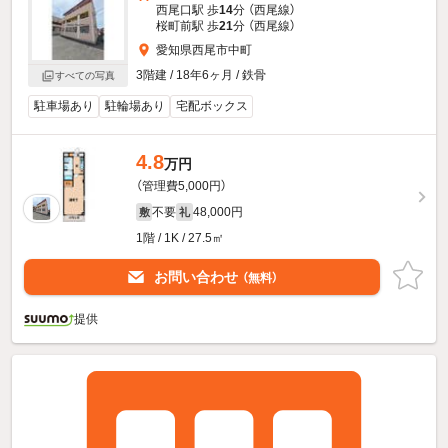
西尾口駅 歩
14
分 （西尾線）
桜町前駅 歩
21
分 （西尾線）
愛知県西尾市中町
3階建 / 18年6ヶ月 / 鉄骨
すべての写真
駐車場あり
駐輪場あり
宅配ボックス
4.8
万円
（管理費5,000円）
不要
48,000円
敷
礼
1階 / 1K / 27.5㎡
お問い合わせ
（無料）
提供