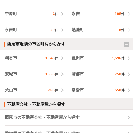
中原町
永吉
4
件
108
件
永吉町
熱池町
29
件
6
件
西尾市近隣の市区町村から探す
刈谷市
豊田市
1,343
件
1,596
件
安城市
蒲郡市
1,335
件
750
件
犬山市
常滑市
485
件
550
件
不動産会社・不動産屋から探す
西尾市の不動産会社・不動産屋から探す