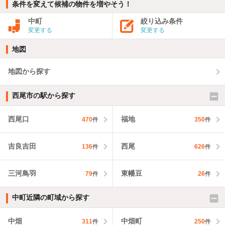
条件を変えて候補の物件を増やそう！
中町
絞り込み条件
変更する
変更する
地図
地図から探す
西尾市の駅から探す
西尾口
福地
470
件
350
件
吉良吉田
西尾
136
件
626
件
三河鳥羽
東幡豆
79
件
26
件
中町近隣の町域から探す
中畑
中畑町
311
件
250
件