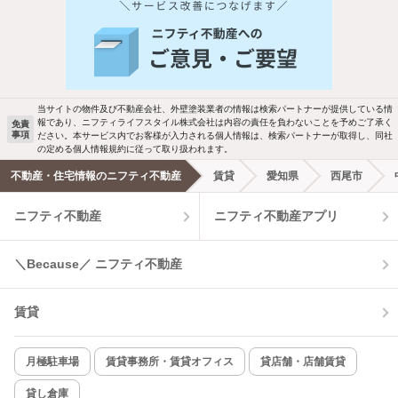
人気のこだわり条件
新着物件メール通知
バス・トイレ別
2階以上
ご希望の条件の物件が見つかり次第、メ
駐車場あり
ペット相談
ールでお知らせします
当サイトの物件及び不動産会社、外壁塗装業者の情報は検索パートナーが提供している情
報であり、ニフティライフスタイル株式会社は内容の責任を負わないことを予めご了承く
免責
事項
ださい。本サービス内でお客様が入力される個人情報は、検索パートナーが取得し、同社
洗濯機置場あり
独立洗面台
新着メール通知を受け取る
の定める個人情報規約に従って取り扱われます。
不動産・住宅情報のニフティ不動産
賃貸
愛知県
西尾市
エアコンあり
都市ガス
ニフティ不動産
ニフティ不動産アプリ
温水洗浄便座
オートロック
＼Because／ ニフティ不動産
コンロ2口以上
追焚き機能
賃貸
TV付インターホン
角部屋
新着のみ
インターネット無料
月極駐車場
賃貸事務所・賃貸オフィス
貸店舗・店舗賃貸
貸し倉庫