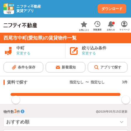
ニフティ不動産
ダウンロード
賃貸アプリ
お知らせ
閲覧履歴
マイページ
お気に入り
西尾市中町(愛知県)の賃貸物件一覧
中町
絞り込み条件
変更する
変更する
条件を保存
新着通知
アプリで探す
賃料で探す
指定なし
〜
指定なし
3
件
指定した賃料で絞り込む
3
物件数
件
2026年05月15日
更新