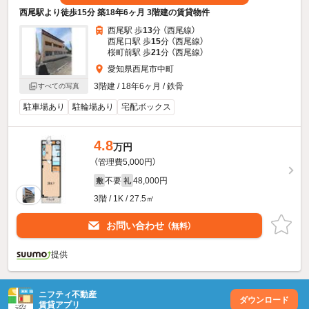
西尾駅より徒歩15分 築18年6ヶ月 3階建の賃貸物件
西尾駅 歩
13
分 （西尾線）
西尾口駅 歩
15
分 （西尾線）
桜町前駅 歩
21
分 （西尾線）
愛知県西尾市中町
3階建 / 18年6ヶ月 / 鉄骨
すべての写真
駐車場あり
駐輪場あり
宅配ボックス
4.8
万円
（管理費5,000円）
不要
48,000円
敷
礼
3階 / 1K / 27.5㎡
お問い合わせ
（無料）
提供
ニフティ不動産
ダウンロード
賃貸アプリ