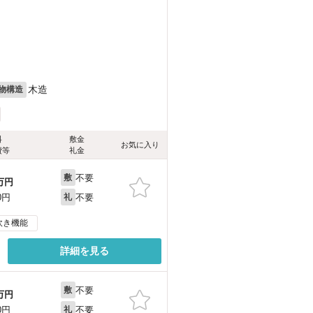
木造
物構造
料
敷金
お気に入り
費等
礼金
不要
敷
万円
不要
0円
礼
炊き機能
詳細を見る
不要
敷
万円
不要
0円
礼