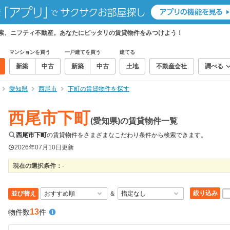
検索、ニフティ不動産。あなたにピッタリの賃貸物件をみつけよう！
マンションを買う
一戸建てを買う
建てる
新築
中古
新築
中古
土地
不動産会社
調べる
愛知県
西尾市
下町の賃貸物件を探す
西尾市下町
(愛知県)の賃貸物件一覧
西尾市下町
の賃貸物件をさまざまなこだわり条件から検索できます。
2026年07月10日
更新
現在の選択条件：
-
絞り込み
並び替え
＆
13
物件数
件