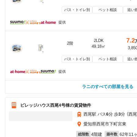
バス・トイレ別
ペット相談
追い
提供
7.2
2LDK
2階
49.18㎡
3,85
バス・トイレ別
ペット相談
追い
提供
ラニのすべての部屋を見る
ビレッジハウス西尾4号棟の賃貸物件
西尾駅 バス
6
分 歩
3
分 （西尾
愛知県西尾市下町宮東
4階建
62年11
総階数
築年数