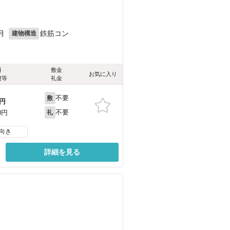
月
鉄筋コン
建物構造
料
敷金
お気に入り
費等
礼金
不要
敷
円
不要
0円
礼
向き
詳細を見る