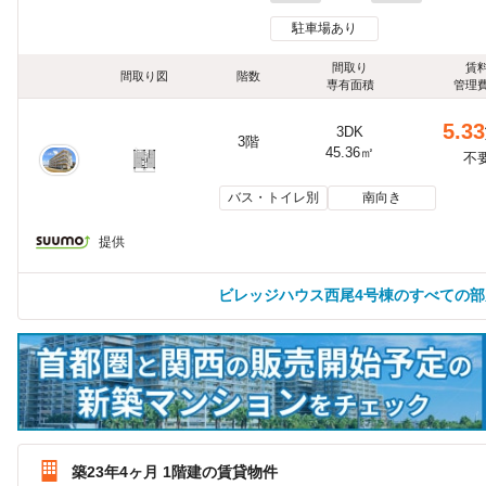
駐車場あり
間取り
賃
間取り図
階数
専有面積
管理
5.33
3DK
3階
45.36㎡
不
バス・トイレ別
南向き
提供
ビレッジハウス西尾4号棟のすべての
築23年4ヶ月 1階建の賃貸物件