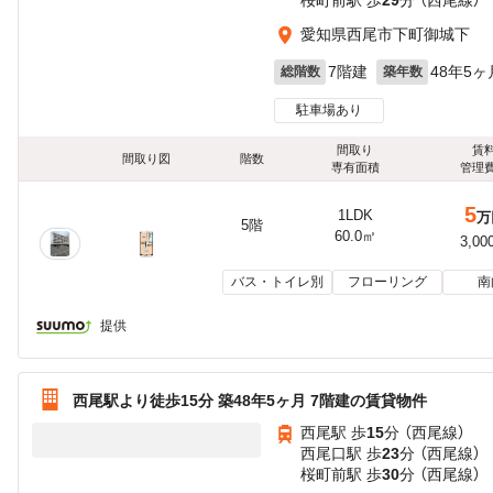
愛知県西尾市下町御城下
7階建
48年5ヶ
総階数
築年数
駐車場あり
間取り
賃
間取り図
階数
専有面積
管理
5
1LDK
万
5階
60.0㎡
3,00
バス・トイレ別
フローリング
南
提供
西尾駅より徒歩15分 築48年5ヶ月 7階建の賃貸物件
西尾駅 歩
15
分 （西尾線）
西尾口駅 歩
23
分 （西尾線）
桜町前駅 歩
30
分 （西尾線）