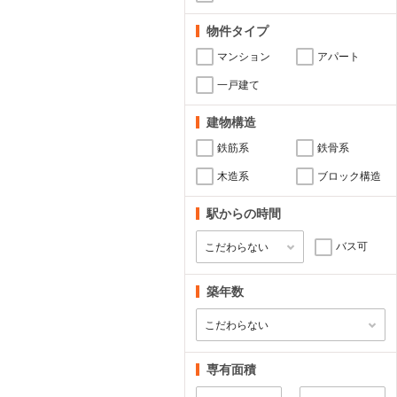
物件タイプ
マンション
アパート
一戸建て
建物構造
鉄筋系
鉄骨系
木造系
ブロック構造
駅からの時間
バス可
築年数
専有面積