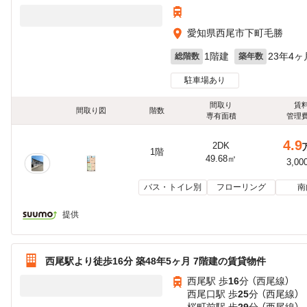
愛知県西尾市下町毛勝
1階建
23年4ヶ
総階数
築年数
駐車場あり
間取り
賃
間取り図
階数
専有面積
管理
4.9
2DK
1階
49.68㎡
3,00
バス・トイレ別
フローリング
南
提供
西尾駅より徒歩16分 築48年5ヶ月 7階建の賃貸物件
西尾駅 歩
16
分 （西尾線）
西尾口駅 歩
25
分 （西尾線）
桜町前駅 歩
29
分 （西尾線）