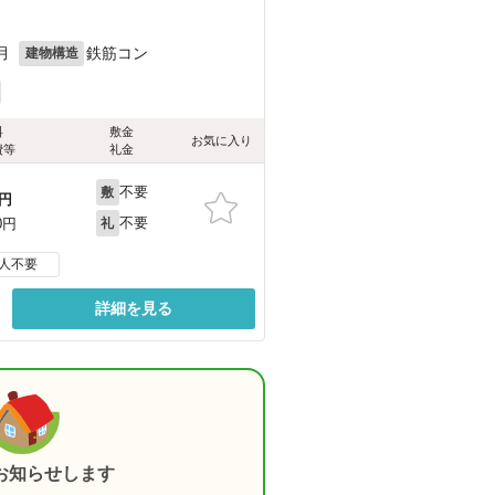
月
鉄筋コン
建物構造
料
敷金
お気に入り
費等
礼金
不要
敷
円
不要
0円
礼
人不要
詳細を見る
お知らせします