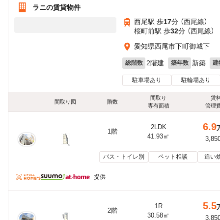
ラニの賃貸物件
西尾駅 歩
17
分 （西尾線）
桜町前駅 歩
32
分 （西尾線）
愛知県西尾市下町御城下
2階建
新築
総階数
築年数
建
駐車場あり
駐輪場あり
間取り
賃
間取り図
階数
専有面積
管理
6.9
2LDK
1階
41.93㎡
3,85
バス・トイレ別
ペット相談
追い
提供
5.5
1R
2階
30.58㎡
3,85