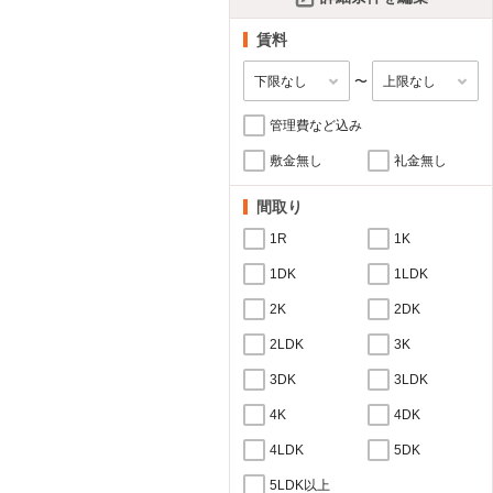
賃料
〜
管理費など込み
敷金無し
礼金無し
間取り
1R
1K
1DK
1LDK
2K
2DK
2LDK
3K
3DK
3LDK
4K
4DK
4LDK
5DK
5LDK以上