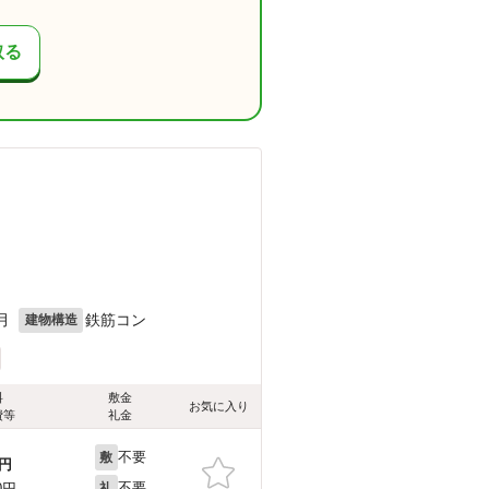
取る
月
鉄筋コン
建物構造
料
敷金
お気に入り
費等
礼金
不要
敷
円
不要
0円
礼