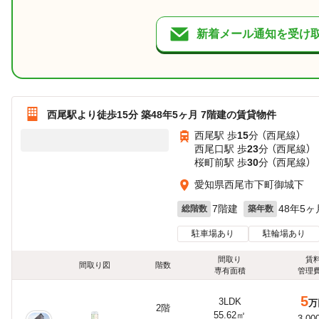
新着メール通知を受け
西尾駅より徒歩15分 築48年5ヶ月 7階建の賃貸物件
西尾駅 歩
15
分 （西尾線）
西尾口駅 歩
23
分 （西尾線）
桜町前駅 歩
30
分 （西尾線）
愛知県西尾市下町御城下
7階建
48年5ヶ
総階数
築年数
駐車場あり
駐輪場あり
間取り
賃
間取り図
階数
専有面積
管理
5
3LDK
万
2階
55.62㎡
3,00