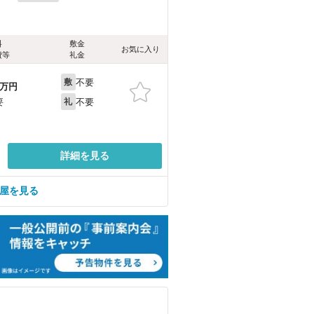
料
敷金
お気に入り
費等
礼金
不要
敷
万円
不要
要
礼
詳細を見る
部屋を見る