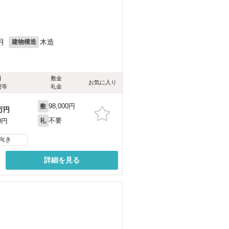
月
木造
建物構造
料
敷金
お気に入り
費等
礼金
98,000円
敷
万円
不要
0円
礼
向き
詳細を見る