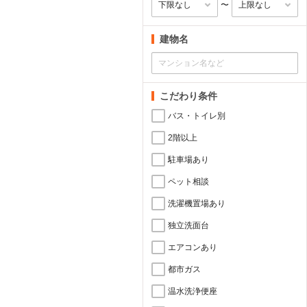
〜
建物名
こだわり条件
バス・トイレ別
2階以上
駐車場あり
ペット相談
洗濯機置場あり
独立洗面台
エアコンあり
都市ガス
温水洗浄便座