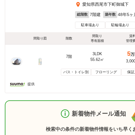
愛知県西尾市下町御城下
7階建
48年5ヶ
総階数
築年数
駐車場あり
駐輪場あり
間取り
賃
間取り図
階数
専有面積
管理
5
3LDK
万
7階
55.62㎡
3,00
バス・トイレ別
フローリング
保証
提供
新着物件メール通知
検索中の条件の新着物件情報をいち早く