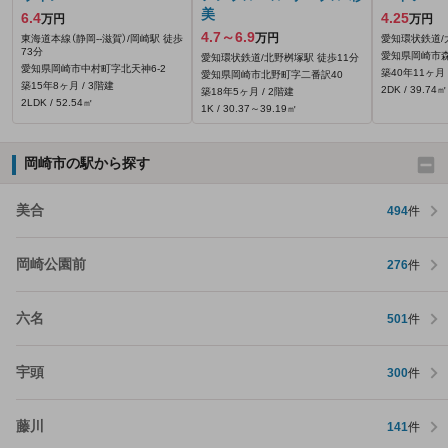
美
6.4
4.25
万円
万円
4.7～6.9
万円
東海道本線（静岡--滋賀）/岡崎駅 徒歩
愛知環状鉄道/
73分
愛知県岡崎市森
愛知環状鉄道/北野桝塚駅 徒歩11分
愛知県岡崎市中村町字北天神6‐2
築40年11ヶ月 
愛知県岡崎市北野町字二番訳40
築15年8ヶ月 / 3階建
2DK / 39.74㎡
築18年5ヶ月 / 2階建
2LDK / 52.54㎡
1K / 30.37～39.19㎡
岡崎市の駅から探す
美合
494
件
岡崎公園前
276
件
六名
501
件
宇頭
300
件
藤川
141
件