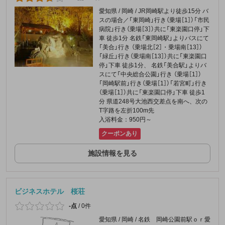
愛知県 / 岡崎 / JR岡崎駅より徒歩15分 バ
スの場合／「東岡崎」行き（乗場［1］）「市民
病院」行き（乗場［3］）共に「東楽園口停」下
車 徒歩1分 名鉄「東岡崎駅」よりバスにて
「美合」行き （乗場北［2］・乗場南［13］）
「緑丘」行き（乗場南［13］）共に「東楽園口
停」下車 徒歩1分、 名鉄「美合駅」よりバ
スにて「中央総合公園」行き （乗場［1］）
「岡崎駅前」行き（乗場［1］）「若宮町」行き
（乗場［1］）共に「東楽園口停」下車 徒歩1
分 県道248号大池西交差点を南へ、次の
T字路を左折100m先
入浴料金：950円～
クーポンあり
施設情報を見る
ビジネスホテル 桜荘
-点
/
0件
愛知県 / 岡崎 / 名鉄 岡崎公園前駅ｏｒ愛