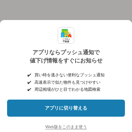
アプリならプッシュ通知で
値下げ情報をすぐにお知らせ
対応機種
個人情報保護ポリシー
利用規約
運営会社
✔️
買い時を逃さない便利なプッシュ通知
ヘルプ・お問い合わせ
採用情報
✔️
高速表示で似た物件も見つけやすい
✔️
周辺相場がひと目でわかる地図検索
アプリに切り替える
©NIFTY Lifestyle Co., Ltd.
Web版をこのまま使う