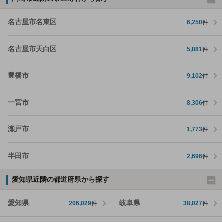
名古屋市名東区
6,250
件
名古屋市天白区
5,881
件
豊橋市
9,102
件
一宮市
8,306
件
瀬戸市
1,773
件
半田市
2,696
件
愛知県近隣の都道府県から探す
愛知県
岐阜県
206,029
件
38,027
件