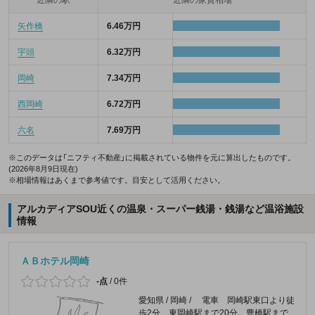
近隣の駅
近隣の家賃相場
矢作橋
6.46万円
宇頭
6.32万円
岡崎
7.34万円
西岡崎
6.72万円
六名
7.69万円
※このデータは「ニフティ不動産」に掲載されている物件を元に算出したものです。
(2026年8月9日現在)
※相場情報はあくまで参考値です。目安として活用ください。
アルカディアSOU近くの温泉・スーパー銭湯・銭湯など温浴施設
情報
ＡＢホテル岡崎
-点
/
0件
愛知県 / 岡崎 / 電車 岡崎駅東口より徒
歩2分 東岡崎駅まで20分 豊橋駅まで