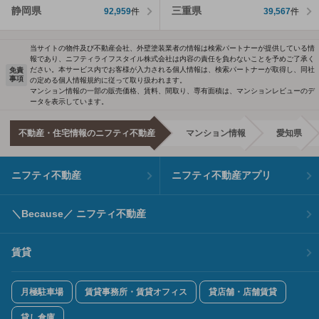
静岡県
三重県
92,959
件
39,567
件
当サイトの物件及び不動産会社、外壁塗装業者の情報は検索パートナーが提供している情
報であり、ニフティライフスタイル株式会社は内容の責任を負わないことを予めご了承く
ださい。本サービス内でお客様が入力される個人情報は、検索パートナーが取得し、同社
免責
事項
の定める個人情報規約に従って取り扱われます。
マンション情報の一部の販売価格、賃料、間取り、専有面積は、マンションレビューのデ
ータを表示しています。
不動産・住宅情報のニフティ不動産
マンション情報
愛知県
ニフティ不動産
ニフティ不動産アプリ
＼Because／ ニフティ不動産
賃貸
月極駐車場
賃貸事務所・賃貸オフィス
貸店舗・店舗賃貸
貸し倉庫