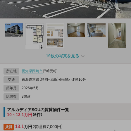
19枚の写真を見る
所在地
愛知県
岡崎市
戸崎元町
交通
東海道本線（静岡--滋賀）/岡崎駅 徒歩16分
築年月
2026年5月
総階数
3階建
アルカディアSOUの賃貸物件一覧
10～13.1万円
（6件）
13.1
万円
（管理費7,000円）
賃貸