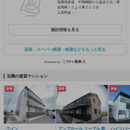
知環状鉄道 中岡崎駅から徒歩５分／東
名岡崎ＩＣより車で１２分
入浴料金：-
施設情報を見る
温泉・スーパー銭湯・銭湯などをもっと見る
Powered by
近隣の賃貸マンション
新着
新着
新着
ウイン
アンプルール リーブル 彩
ハイツパー