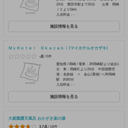
20分 豊田市駅まで35分 お車 岡崎
ＩＣより5km
入浴料金：-
施設情報を見る
ＭｙＨｏｔｅｌ Ｏｋａｚａｋｉ（マイホテルオカザキ）
-点
/
0件
愛知県 / 岡崎 / 電車：JR岡崎駅より徒歩1
分 車：岡崎ICより20分 中部国際空
港：名鉄線 ⇒ 金山（乗換）⇒JR岡崎
駅 約80分
入浴料金：-
施設情報を見る
大庭園露天風呂 おかざき楽の湯
3.7点
/
18件