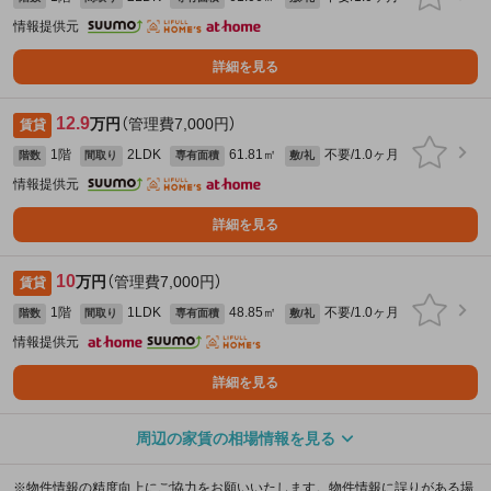
情報提供元
詳細を見る
12.9
万円
（管理費7,000円）
賃貸
1階
2LDK
61.81㎡
不要/1.0ヶ月
階数
間取り
専有面積
敷/礼
情報提供元
詳細を見る
10
万円
（管理費7,000円）
賃貸
1階
1LDK
48.85㎡
不要/1.0ヶ月
階数
間取り
専有面積
敷/礼
情報提供元
詳細を見る
周辺の家賃の相場情報を見る
※物件情報の精度向上にご協力をお願いいたします。物件情報に誤りがある場