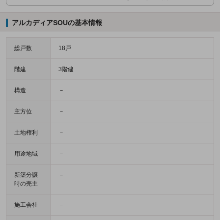
アルカディアSOUの基本情報
総戸数
18戸
階建
3階建
構造
－
主方位
－
土地権利
－
用途地域
－
新築分譲
－
時の売主
施工会社
－