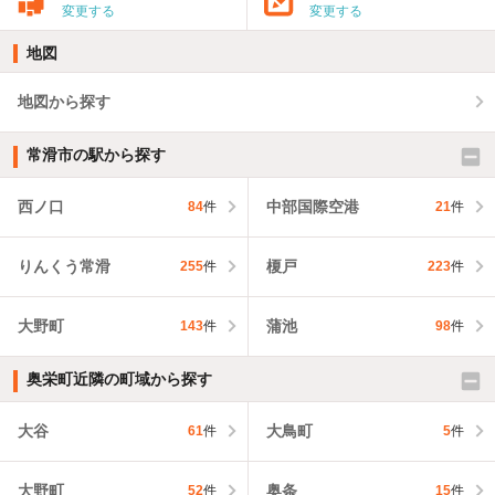
変更する
変更する
地図
地図から探す
常滑市の駅から探す
西ノ口
中部国際空港
84
件
21
件
りんくう常滑
榎戸
255
件
223
件
大野町
蒲池
143
件
98
件
奥栄町近隣の町域から探す
大谷
大鳥町
61
件
5
件
大野町
奥条
52
件
15
件