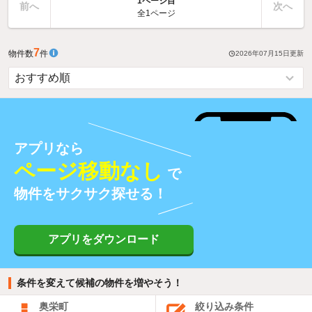
1ページ目
前へ
次へ
全1ページ
7
物件数
件
2026年07月15日
更新
アプリなら
ページ移動なし
で
物件をサクサク探せる！
アプリをダウンロード
条件を変えて候補の物件を増やそう！
奥栄町
絞り込み条件