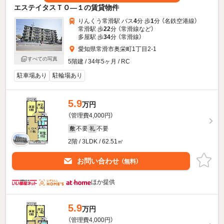
エステイタスＴＯ—１の賃貸物件
りんくう常滑駅 バス
4
分 歩
1
分 （名鉄空港線）
常滑駅 歩
22
分 （常滑線
など
）
多屋駅 歩
34
分 （常滑線）
愛知県常滑市奥栄町1丁目2-1
すべての写真
5階建 / 34年5ヶ月 / RC
駐車場あり
駐輪場あり
5.9
万円
（管理費4,000円）
不要
不要
敷
礼
2階 / 3LDK / 62.51㎡
お問い合わせ
（無料）
ほか提供
5.9
万円
（管理費4,000円）