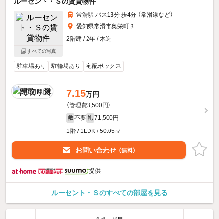
ルーセント・Ｓの賃貸物件
常滑駅 バス
13
分 歩
4
分 （常滑線
など
）
愛知県常滑市奥栄町３
2階建 / 2年 / 木造
すべての写真
駐車場あり
駐輪場あり
宅配ボックス
7.15
万円
（管理費3,500円）
不要
71,500円
敷
礼
1階 / 1LDK / 50.05㎡
お問い合わせ
（無料）
提供
ルーセント・Ｓのすべての部屋を見る