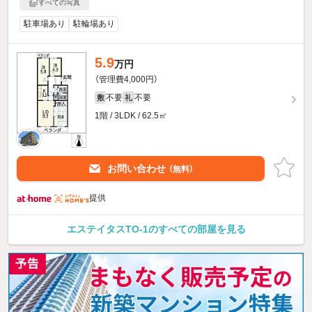
すべての写真
駐車場あり
駐輪場あり
5.9
万円
（管理費4,000円）
不要
不要
敷
礼
1階 / 3LDK / 62.5㎡
お問い合わせ
（無料）
提供
エステイタスTO-1のすべての部屋を見る