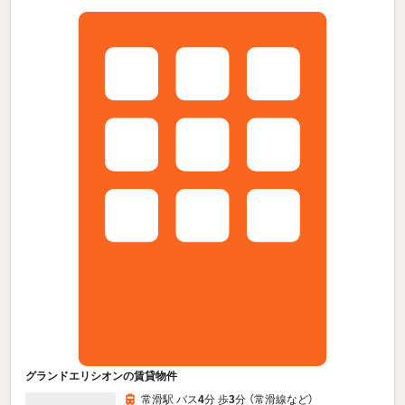
グランドエリシオンの賃貸物件
常滑駅 バス
4
分 歩
3
分 （常滑線
など
）