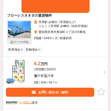
フローレスオオタの賃貸物件
常滑駅 歩
32
分 （常滑線
など
）
りんくう常滑駅 歩
46
分 （名鉄空港線）
愛知県常滑市奥栄町４丁目155番地
2階建 / 34年5ヶ月 / 軽量鉄骨
すべての写真
駐車場あり
駐輪場あり
4.2
万円
（管理費3,500円）
不要
不要
敷
礼
2階 / 3DK / 56.7㎡
お問い合わせ
（無料）
提供