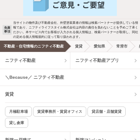
バス・トイレ別
2階以上
駐車場あり
ペット相談
当サイトの物件及び不動産会社、外壁塗装業者の情報は検索パートナーが提供している情
報であり、ニフティライフスタイル株式会社は内容の責任を負わないことを予めご了承く
免責
事項
ださい。本サービス内でお客様が入力される個人情報は、検索パートナーが取得し、同社
洗濯機置場あり
独立洗面台
の定める個人情報規約に従って取り扱われます。
不動産・住宅情報のニフティ不動産
賃貸
愛知県
常滑市
エアコンあり
都市ガス
ニフティ不動産
ニフティ不動産アプリ
温水洗浄便座
オートロック
＼Because／ ニフティ不動産
コンロ2口以上
追焚き機能
賃貸
TV付インターホン
角部屋
新着のみ
インターネット無料
月極駐車場
賃貸事務所・賃貸オフィス
貸店舗・店舗賃貸
貸し倉庫
該当件数:
物件一覧に反映
7
件