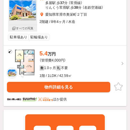
多屋駅 歩
37
分 （常滑線）
りんくう常滑駅 歩
38
分 （名鉄空港線）
愛知県常滑市奥栄町２丁目
2階建 / 8年4ヶ月 / 木造
すべての写真
駐車場あり
駐輪場あり
5.4
万円
（管理費4,000円）
1.0ヶ月
不要
敷
礼
1階 / 1LDK / 42.59㎡
物件詳細を見る
ほか提供