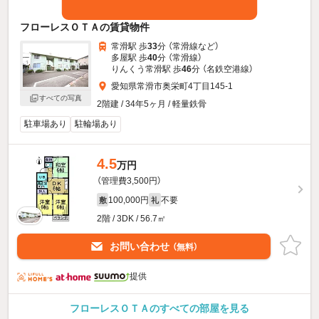
フローレスＯＴＡの賃貸物件
常滑駅 歩
33
分 （常滑線
など
）
多屋駅 歩
40
分 （常滑線）
りんくう常滑駅 歩
46
分 （名鉄空港線）
愛知県常滑市奥栄町4丁目145-1
すべての写真
2階建 / 34年5ヶ月 / 軽量鉄骨
駐車場あり
駐輪場あり
4.5
万円
（管理費3,500円）
100,000円
不要
敷
礼
2階 / 3DK / 56.7㎡
お問い合わせ
（無料）
提供
フローレスＯＴＡのすべての部屋を見る