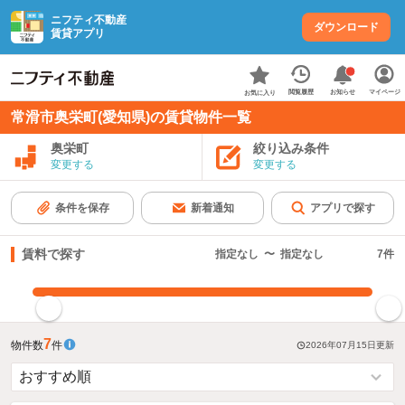
ニフティ不動産
ダウンロード
賃貸アプリ
お知らせ
閲覧履歴
マイページ
お気に入り
常滑市奥栄町(愛知県)の賃貸物件一覧
奥栄町
絞り込み条件
変更する
変更する
条件を保存
新着通知
アプリで探す
賃料で探す
指定なし
〜
指定なし
7
件
指定した賃料で絞り込む
7
物件数
件
2026年07月15日
更新