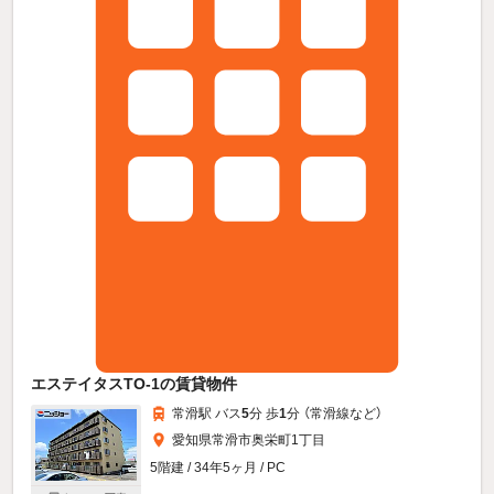
エステイタスTO-1の賃貸物件
常滑駅 バス
5
分 歩
1
分 （常滑線
など
）
愛知県常滑市奥栄町1丁目
5階建 / 34年5ヶ月 / PC