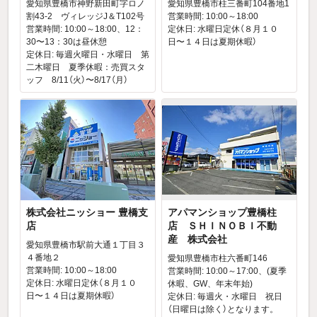
愛知県豊橋市神野新田町字ロノ
愛知県豊橋市柱三番町104番地1
割43-2 ヴィレッジJ＆T102号
営業時間: 10:00～18:00
営業時間: 10:00～18:00、12：
定休日: 水曜日定休（８月１０
30〜13：30は昼休憩
日〜１４日は夏期休暇）
定休日: 毎週火曜日・水曜日 第
二木曜日 夏季休暇：売買スタ
ッフ 8/11（火）〜8/17（月）
株式会社ニッショー 豊橋支
アパマンショップ豊橋柱
店
店 ＳＨＩＮＯＢＩ不動
産 株式会社
愛知県豊橋市駅前大通１丁目３
４番地２
愛知県豊橋市柱六番町146
営業時間: 10:00～18:00
営業時間: 10:00～17:00、(夏季
定休日: 水曜日定休（８月１０
休暇、GW、年末年始)
日〜１４日は夏期休暇）
定休日: 毎週火・水曜日 祝日
（日曜日は除く）となります。