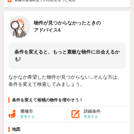
豊橋市豊清町近くの市区をもっと表示
岡崎市
一宮市
瀬戸市
3,483
3,385
486
件
件
件
物件が見つからなかったときの
アドバイス4
条件を変えると、もっと素敵な物件に出会えるか
も!
なかなか希望した物件が見つからない...そんな方は、
条件を変えて検索してみましょう。
条件を変えて候補の物件を増やそう！
豊橋市
詳細条件
変更する
変更する
地図