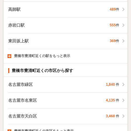
高師駅
489
件
赤岩口駅
555
件
東田坂上駅
369
件
豊橋市豊清町近くの駅をもっと表示
船町駅
向ヶ丘駅
競輪場前駅
545
39
件
件
596
件
豊橋市豊清町近くの市区から探す
名古屋市緑区
1,840
件
名古屋市名東区
4,135
件
名古屋市天白区
3,468
件