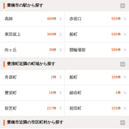
豊橋市の駅から探す
高師
赤岩口
489
件
555
件
東田坂上
船町
369
件
545
件
向ヶ丘
競輪場前
39
件
596
件
豊清町近隣の町域から探す
舟原町
船町
2
件
109
件
豊栄町
細谷町
16
件
1
件
前芝町
前田町
217
件
155
件
豊橋市近隣の市区町村から探す