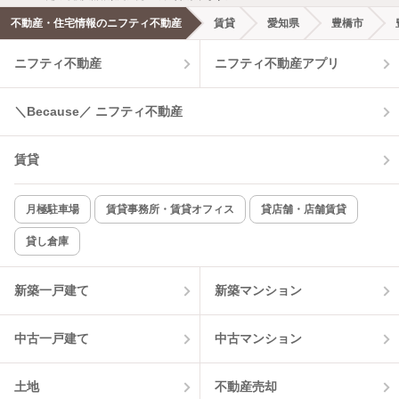
エアコンあり
都市ガス
不動産・住宅情報のニフティ不動産
賃貸
愛知県
豊橋市
ニフティ不動産
ニフティ不動産アプリ
温水洗浄便座
オートロック
コンロ2口以上
追焚き機能
＼Because／ ニフティ不動産
TV付インターホン
角部屋
賃貸
新着のみ
インターネット無料
月極駐車場
賃貸事務所・賃貸オフィス
貸店舗・店舗賃貸
貸し倉庫
該当件数:
物件一覧に反映
0
件
新築一戸建て
新築マンション
中古一戸建て
中古マンション
土地
不動産売却