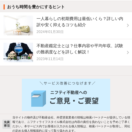
おうち時間を豊かにするヒント
一人暮らしの初期費用は最低いくら？詳しい内
訳や安く抑えるコツも紹介
2024年01月30日
不動産鑑定士とは？仕事内容や平均年収、試験
の難易度などを詳しく解説！
2023年11月14日
他の人はこんな条件で絞り込んでいます！
人気のこだわり条件
バス・トイレ別
2階以上
駐車場あり
ペット相談
当サイトの物件及び不動産会社、外壁塗装業者の情報は検索パートナーが提供している情
報であり、ニフティライフスタイル株式会社は内容の責任を負わないことを予めご了承く
免責
洗濯機置場あり
独立洗面台
事項
ださい。本サービス内でお客様が入力される個人情報は、検索パートナーが取得し、同社
の定める個人情報規約に従って取り扱われます。