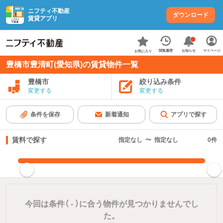
ニフティ不動産
ダウンロード
賃貸アプリ
お知らせ
閲覧履歴
マイページ
お気に入り
豊橋市豊清町(愛知県)の賃貸物件一覧
豊橋市
絞り込み条件
変更する
変更する
条件を保存
新着通知
アプリで探す
賃料で探す
指定なし
〜
指定なし
0
件
指定した賃料で絞り込む
今回は条件（
-
）に合う物件が見つかりませんでし
た。