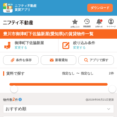
ニフティ不動産
ダウンロード
賃貸アプリ
お知らせ
閲覧履歴
マイページ
お気に入り
豊川市御津町下佐脇新屋(愛知県)の賃貸物件一覧
御津町下佐脇新屋
絞り込み条件
変更する
変更する
条件を保存
新着通知
アプリで探す
賃料で探す
指定なし
〜
指定なし
2
件
指定した賃料で絞り込む
2
物件数
件
2026年06月21日
更新