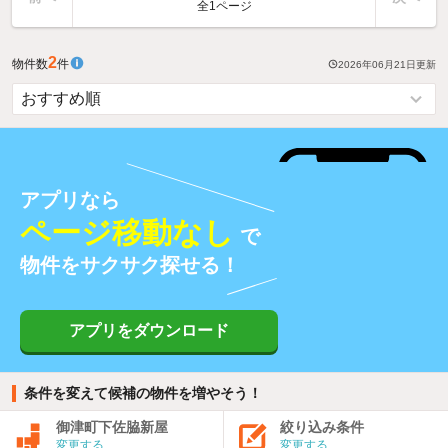
全1ページ
2
物件数
件
2026年06月21日
更新
アプリなら
ページ移動なし
で
物件をサクサク探せる！
アプリをダウンロード
条件を変えて候補の物件を増やそう！
御津町下佐脇新屋
絞り込み条件
変更する
変更する