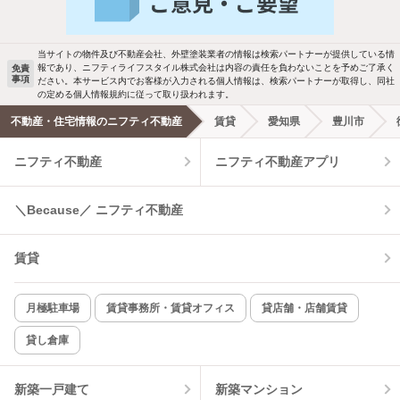
駐車場あり
ペット相談
当サイトの物件及び不動産会社、外壁塗装業者の情報は検索パートナーが提供している情
報であり、ニフティライフスタイル株式会社は内容の責任を負わないことを予めご了承く
免責
事項
ださい。本サービス内でお客様が入力される個人情報は、検索パートナーが取得し、同社
洗濯機置場あり
独立洗面台
の定める個人情報規約に従って取り扱われます。
不動産・住宅情報のニフティ不動産
賃貸
愛知県
豊川市
エアコンあり
都市ガス
ニフティ不動産
ニフティ不動産アプリ
温水洗浄便座
オートロック
＼Because／ ニフティ不動産
コンロ2口以上
追焚き機能
賃貸
TV付インターホン
角部屋
新着のみ
インターネット無料
月極駐車場
賃貸事務所・賃貸オフィス
貸店舗・店舗賃貸
貸し倉庫
該当件数:
物件一覧に反映
2
件
新築一戸建て
新築マンション