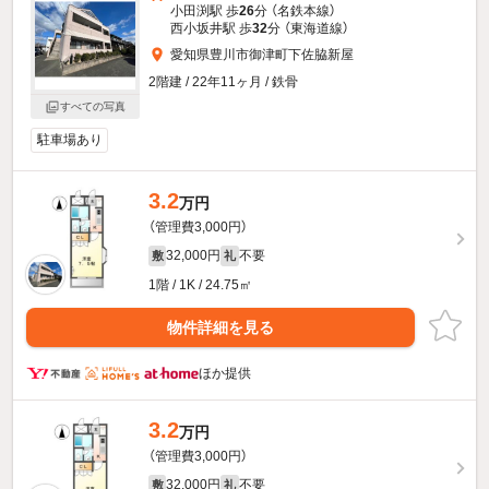
小田渕駅 歩
26
分 （名鉄本線）
西小坂井駅 歩
32
分 （東海道線）
愛知県豊川市御津町下佐脇新屋
2階建 / 22年11ヶ月 / 鉄骨
すべての写真
駐車場あり
3.2
万円
（管理費3,000円）
32,000円
不要
敷
礼
1階 / 1K / 24.75㎡
物件詳細を見る
ほか提供
3.2
万円
（管理費3,000円）
32,000円
不要
敷
礼