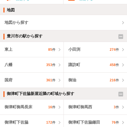
地図
地図から探す
豊川市の駅から探す
東上
小田渕
85
件
274
件
八幡
諏訪町
353
件
458
件
国府
御油
361
件
216
件
御津町下佐脇新屋近隣の町域から探す
御津町御馬長床
御津町御馬西
16
件
3
件
御津町下佐脇
御津町下佐脇鎌田
172
件
76
件